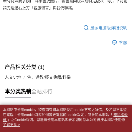
若有特殊要求(如：詳細書況照片、套書需同版次或特定版次...等)，下訂前
5. 收到商品當下無需繳費，確認無誤後，請再利用繳費通知簡訊或AFTEE
1. 分期款项不并入电信账单，“大哥付你分期”于每月结算日后寄送缴费提醒
APP於四大便利商店‧ATM/網銀等方式進行付款。
每笔NT$65，满NT$499(含以上)免运费
請先透過右上方「客服留言」與我們聯絡。
短信。
2. 通过短信链接打开账单后，可选择 “超商条码／台湾大直营门市／银行转
請留意繳費期限為 14 天。唯有下載 AFTEE App 成為 AFTEE 會員者方能享
付款後全家取貨
账／街口支付／iPASS MONEY”等通路缴费。
有最長 45 天內付款之服務。
每笔NT$65，满NT$499(含以上)免运费
显示电脑版详细说明
【注意事项】
繳費期限，為商家向您請款的時間，再加上使用AFTEE可延長的天數所計算
1. 本服务系由 “台湾大哥大股份有限公司”所提供，让用户于交易时，得通过
7-11取貨付款【書籍"本數"8本以上，建議使用中華郵政宅配
出。使用AFTEE下訂可以延長您收到商品前的繳費天數，但無法保證一定能
本服务购买商品或服务，并由商店将买卖／分期付款买卖价金债权让与本公
客服
夠在期限內收到商品(例如:預購商品或預計到貨時間較長者)。因此無論收到
包裹】
司后，依约使用本公司账单缴交账款。
商品與否，仍需要請您在AFTEE規定的時間內完成繳費。
2. 基于同意付款使用 “大哥付你分期”之契约关系目的，商店将以您的个人资
每笔NT$65，满NT$688(含以上)免运费
料（包含姓名、电话或地址）提供予台湾大哥大进项收集、处理及利用，由
二、付款限制
台湾大哥大与本人进行分期账单所需资料之确认、核对及更正。
付款後7-11取貨
1. 初次使用 AFTEE 時，將依認證結果及本公司審查結果，核予每個人不同
产品相关分类 (1)
3. 完整用户服务条款，请详阅以下链接：
https://oppay.tw/userRule
之上限額度
每笔NT$65，满NT$688(含以上)免运费
2. 結帳金額須大於NT$30
人文史地
佛、道教/經文典籍/科儀
3. 目前僅支援台灣會員
中華郵政包裹
每笔NT$65，满NT$688(含以上)免运费
本分类热销
全站排行
三、聲明條款
「AFTEE先享後付」(下稱本服務)乃由恩沛科技股份有限公司(下稱 AFTEE )
中華郵政包裹(離島)
所提供，並由 AFTEE 向您收取款項。因使用本服務所須提供之個人資料(包
含但不限於訂購人姓名、電話，收件人姓名、電話、收件地址)，將交付予
每笔NT$65，满NT$688(含以上)免运费
本網站中使用cookie，欲查詢有關本網站使用cookie方式之詳情，及若您不希望
AFTEE 於本服務必要服務範圍內運用。關於 AFTEE 對於個人資料之蒐集、
热门标签
在電腦上使用cookie時應如何變更電腦的cookie設定，請參閱本網站「
隱私權條
處理、利用，詳參 AFTEE 官網之『個人資料蒐集、處理及利用告知聲明』
款
士林門市自取(書送達簡訊通知)
」之Cookie聲明。您繼續使用本網站即表示您同意本公司得按本網站使用條款
（
https://aftee.tw/privacypolicy/
）。
之Cookie聲明使用cookie。
了解更多 >
免运费