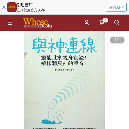
胡思書店
开启APP
立刻使用官方 APP
0
1
/
1