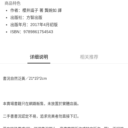
商品特色
Apple Pay
作者：櫻井識子 著 龔婉如 譯
出版社：方智出版
街口支付
出版年月：2017年4月初版
悠遊付
ISBN：9789861754543
Google Pay
Plus PAY
详细说明
相关推荐
大哥付你分期
相关说明
【大哥付你分期使用说明】
書況自然泛黃／21*15*2cm
AFTEE先享后付
1. 本服务由台湾大哥大提供，电信用户可立即使用无须另外申请。（限个人
月租型门号，不开放公司户及预付卡使用）
相关说明
2. 付款方式选择 “大哥付你分期”，订单成立后会自动跳转到大哥付的交易流
一、關於 AFTEE先享後付
程，验证手机门号后，选择欲分期的期数、缴款截止日，确认付款后即完成
ATM付款
1. 於付款方式選擇AFTEE先享後付，將跳出AFTEE先享後付手機驗證視
交易。
窗。
本賣場書籍只在網路販售，未放置於實體店面。
3. 实际核准额度、可分期数及费用金额请依后续交易确认页面所载为准。
2. 進行簡訊驗證之後，即可完成結帳手續。
运送方式
4. 订单成立30分钟内，如未前往确认交易或遇审核未通过，订单将自动取
3. 訂單確認後不需事先繳費，商品會配送至您的指定地址。
二手書書況認定不易，追求完美者勿直接下訂。
消。如遇 “转专审核”未通过状况，表示未达系统评分，恕无法说明评估内
4. 下訂完成後，您的手機會收到一封繳費通知簡訊，APP會員則會收到
全家取貨付款【書籍"本數"8本以上，建議使用中華郵政宅配包
容。
AFTEE APP推播通知。
【缴款方式说明】
裹】