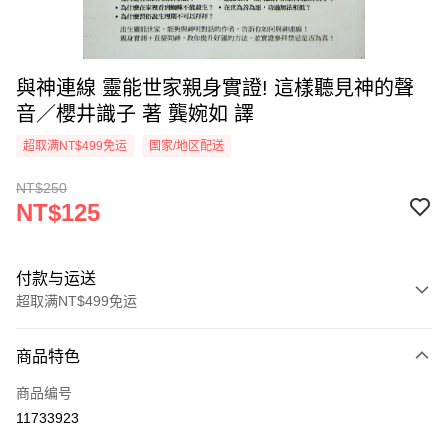
與神連線 靈能世家親身實證! 這樣聽見神的聲
音／櫻井識子 著 龔婉如 譯
超取满NT$499免运
国家/地区配送
NT$250
NT$125
付款与运送
超取满NT$499免运
付款方式
商品特色
信用卡一次付款
商品编号
超商取货付款
11733923
LINE Pay