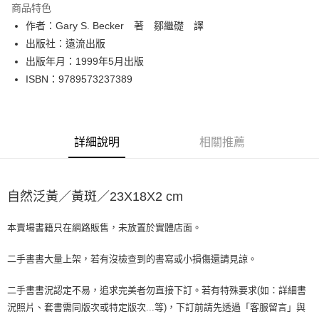
商品特色
Apple Pay
作者：Gary S. Becker 著 鄒繼礎 譯
出版社：遠流出版
街口支付
出版年月：1999年5月出版
悠遊付
ISBN：9789573237389
Google Pay
全盈+PAY
詳細說明
相關推薦
大哥付你分期
相關說明
【大哥付你分期使用說明】
自然泛黃／黃斑／23X18X2 cm
AFTEE先享後付
1.本服務由台灣大哥大提供，台灣大哥大用戶可立即使用無須另外申請。
2.付款方式選擇「大哥付你分期」，訂單成立後會自動跳轉到大哥付的交易
相關說明
流程，驗證手機門號後，選擇欲分期的期數、繳款截止日，確認付款後即完
本賣場書籍只在網路販售，未放置於實體店面。
【關於「AFTEE先享後付」】
成交易。
ATM付款
AFTEE先享後付是「在收到商品之後才付款」的支付方式。 讓您購物簡單
3.實際核准額度、可分期數及費用金額請依後續交易確認頁面所載為準。
便利好安心！
二手書書大量上架，若有沒檢查到的書寫或小損傷還請見諒。
4.訂單成立30分鐘內，如未前往確認交易或遇審核未通過，訂單將自動取
１．簡單：不需註冊會員、不需綁卡、不需儲值。
運送方式
消。如遇「轉專審核」未通過狀況，表示未達大哥付你分期系統評分，恕無
２．便利：只要手機號碼，簡訊認證，即可結帳。
二手書書況認定不易，追求完美者勿直接下訂。若有特殊要求(如：詳細書
法說明評估內容。
３．安心：先確認商品／服務後，再付款。
全家取貨付款【書籍"本數"8本以上，建議使用中華郵政宅配包
【繳款方式說明】
況照片、套書需同版次或特定版次...等)，下訂前請先透過「客服留言」與
1.分期款項不併入電信帳單，「大哥付你分期」於每月結算日後寄送繳費提
裹】