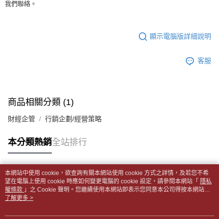
【「AFTEE先享後付」結帳流程】
我們聯絡。
醒簡訊。
１．於結帳方式選擇「AFTEE先享後付」後，將跳轉至「AFTEE先享後付」
每筆NT$65，滿NT$499(含以上)免運費
2.透過簡訊連結打開帳單後，可選擇「超商條碼／台灣大直營門市／銀行轉
結帳頁面，進行簡訊認證並確認金額後，即可完成結帳。
帳／街口支付／iPASS MONEY」等通路繳費。
２．訂單成立數日內，您將收到繳費通知簡訊。
付款後全家取貨
顯示電腦版詳細說明
３．收到繳費通知簡訊後14天內，點擊此簡訊中的連結，可透過四大超商／
【注意事項】
每筆NT$65，滿NT$499(含以上)免運費
ATM／網路銀行／等多元方式進行付款，方視為交易完成。
1.本服務係由「台灣大哥大股份有限公司」（以下簡稱本公司）所提供，讓
※ 請注意：結帳手續完成當下不需立刻繳費，但若您需要取消訂單，請聯絡
用戶於交易時，得透過本服務購買商品或服務，並由商店將買賣／分期付款
客服
7-11取貨付款【書籍"本數"8本以上，建議使用中華郵政宅配
購買商品的店家。未經商家同意取消之訂單仍視為有效，需透過AFTEE先享
買賣價金債權讓與本公司後，依約使用本公司帳單繳交帳款。
後付繳納相關費用。
包裹】
2.基於同意付款使用「大哥付你分期」之契約關係目的，商店將以您的個人
※ 交易是否成功請以「AFTEE先享後付 」之結帳頁面顯示為準，若有關於
資料（包含姓名、電話或地址）提供予台灣大哥大進項蒐集、處理及利用，
每筆NT$65，滿NT$688(含以上)免運費
是否繳費成功／繳費後需取消欲退款等相關疑問，請聯繫「AFTEE先享後付
由本公司與您本人進行分期帳單所需資料之確認、核對及更正。
客戶支援中心」
https://netprotections.freshdesk.com/support/home
商品相關分類 (1)
3.完整用戶服務條款，請詳閱以下連結：
https://oppay.tw/userRule
付款後7-11取貨
【注意事項】
財經企管
行銷企劃/經營策略
每筆NT$65，滿NT$688(含以上)免運費
１．透過由恩沛科技股份有限公司提供之「AFTEE先享後付」服務完成之交
易，需依本服務之必要範圍內提供個人資料，並將交易相關給付款項請求債
中華郵政包裹
本分類熱銷
全站排行
權轉讓予恩沛科技股份有限公司。
每筆NT$65，滿NT$688(含以上)免運費
２．關於個人資料處理事宜，請瀏覽以下網址：
https://aftee.tw/terms/#terms3
中華郵政包裹(離島)
３．未成年的使用者請事先徵得法定代理人或監護人之同意方可使用
本網站中使用 cookie，欲查詢有關本網站使用 cookie 方式之詳情，及若您不希
「AFTEE先享後付」，若未經同意申辦者引起之損失，本公司不負相關責
熱門標籤
每筆NT$65，滿NT$688(含以上)免運費
望在電腦上使用 cookie 時應如何變更電腦的 cookie 設定，請參閱本網站「
隱私
任。
權條款
」之 Cookie 聲明。您繼續使用本網站即表示您同意本公司得按本網站使
４．使用「AFTEE先享後付」時，將依據個別帳號之用戶狀況，依本公司即
用條款之 Cookie 聲明使用 cookie。
了解更多 >
士林門市自取(書送達簡訊通知)
時審查核予不同之上限額度；若仍有額度不足之情形，本公司將視審查結果
免運費
請求用戶進行身份認證。