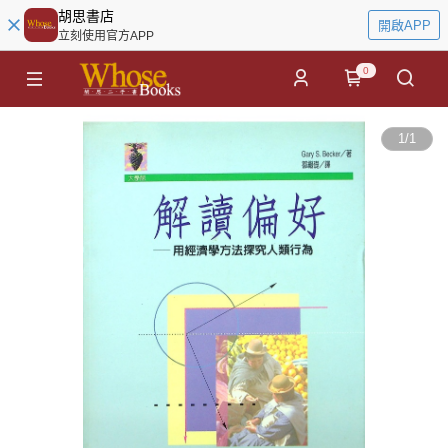
胡思書店
開啟APP
立刻使用官方APP
0
1
/
1