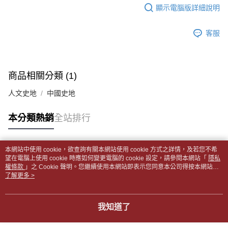
每筆NT$65，滿NT$499(含以上)免運費
2.透過簡訊連結打開帳單後，可選擇「超商條碼／台灣大直營門市／銀行轉
結帳頁面，進行簡訊認證並確認金額後，即可完成結帳。
顯示電腦版詳細說明
帳／街口支付／iPASS MONEY」等通路繳費。
２．訂單成立數日內，您將收到繳費通知簡訊。
付款後全家取貨
３．收到繳費通知簡訊後14天內，點擊此簡訊中的連結，可透過四大超商／
【注意事項】
每筆NT$65，滿NT$499(含以上)免運費
客服
ATM／網路銀行／等多元方式進行付款，方視為交易完成。
1.本服務係由「台灣大哥大股份有限公司」（以下簡稱本公司）所提供，讓
※ 請注意：結帳手續完成當下不需立刻繳費，但若您需要取消訂單，請聯絡
用戶於交易時，得透過本服務購買商品或服務，並由商店將買賣／分期付款
7-11取貨付款【書籍"本數"8本以上，建議使用中華郵政宅配
購買商品的店家。未經商家同意取消之訂單仍視為有效，需透過AFTEE先享
買賣價金債權讓與本公司後，依約使用本公司帳單繳交帳款。
後付繳納相關費用。
包裹】
2.基於同意付款使用「大哥付你分期」之契約關係目的，商店將以您的個人
※ 交易是否成功請以「AFTEE先享後付 」之結帳頁面顯示為準，若有關於
商品相關分類 (1)
資料（包含姓名、電話或地址）提供予台灣大哥大進項蒐集、處理及利用，
每筆NT$65，滿NT$688(含以上)免運費
是否繳費成功／繳費後需取消欲退款等相關疑問，請聯繫「AFTEE先享後付
由本公司與您本人進行分期帳單所需資料之確認、核對及更正。
客戶支援中心」
https://netprotections.freshdesk.com/support/home
人文史地
中國史地
3.完整用戶服務條款，請詳閱以下連結：
https://oppay.tw/userRule
付款後7-11取貨
【注意事項】
每筆NT$65，滿NT$688(含以上)免運費
本分類熱銷
全站排行
１．透過由恩沛科技股份有限公司提供之「AFTEE先享後付」服務完成之交
易，需依本服務之必要範圍內提供個人資料，並將交易相關給付款項請求債
中華郵政包裹
權轉讓予恩沛科技股份有限公司。
每筆NT$65，滿NT$688(含以上)免運費
２．關於個人資料處理事宜，請瀏覽以下網址：
本網站中使用 cookie，欲查詢有關本網站使用 cookie 方式之詳情，及若您不希
https://aftee.tw/terms/#terms3
熱門標籤
望在電腦上使用 cookie 時應如何變更電腦的 cookie 設定，請參閱本網站「
隱私
中華郵政包裹(離島)
３．未成年的使用者請事先徵得法定代理人或監護人之同意方可使用
權條款
」之 Cookie 聲明。您繼續使用本網站即表示您同意本公司得按本網站使
「AFTEE先享後付」，若未經同意申辦者引起之損失，本公司不負相關責
每筆NT$65，滿NT$688(含以上)免運費
用條款之 Cookie 聲明使用 cookie。
了解更多 >
任。
４．使用「AFTEE先享後付」時，將依據個別帳號之用戶狀況，依本公司即
士林門市自取(書送達簡訊通知)
時審查核予不同之上限額度；若仍有額度不足之情形，本公司將視審查結果
我知道了
免運費
請求用戶進行身份認證。
５．嚴禁一人註冊多個帳號或使用他人資訊註冊。若發現惡意使用之情形，
中華郵政【國際航空包裹】*收件人請填寫本名
恩沛科技股份有限公司將有權停止該用戶之使用額度並採取法律行動。
查看運費