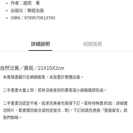
Apple Pay
作者：趙岡 著
出版社：聯經出版
街口支付
ISBN：9789570813760
悠遊付
Google Pay
詳細說明
相關推薦
全盈+PAY
大哥付你分期
相關說明
自然泛黃／黃斑／21X15X2cm
【大哥付你分期使用說明】
AFTEE先享後付
1.本服務由台灣大哥大提供，台灣大哥大用戶可立即使用無須另外申請。
本賣場書籍只在網路販售，未放置於實體店面。
2.付款方式選擇「大哥付你分期」，訂單成立後會自動跳轉到大哥付的交易
相關說明
流程，驗證手機門號後，選擇欲分期的期數、繳款截止日，確認付款後即完
【關於「AFTEE先享後付」】
二手書書大量上架，若有沒檢查到的書寫或小損傷還請包涵。
成交易。
ATM付款
AFTEE先享後付是「在收到商品之後才付款」的支付方式。 讓您購物簡單
3.實際核准額度、可分期數及費用金額請依後續交易確認頁面所載為準。
便利好安心！
4.訂單成立30分鐘內，如未前往確認交易或遇審核未通過，訂單將自動取
二手書書況認定不易，追求完美者勿直接下訂。若有特殊要求(如：詳細書
１．簡單：不需註冊會員、不需綁卡、不需儲值。
運送方式
消。如遇「轉專審核」未通過狀況，表示未達大哥付你分期系統評分，恕無
況照片、套書需同版次或特定版次...等)，下訂前請先透過「客服留言」與
２．便利：只要手機號碼，簡訊認證，即可結帳。
法說明評估內容。
３．安心：先確認商品／服務後，再付款。
我們聯絡。
全家取貨付款【書籍"本數"8本以上，建議使用中華郵政宅配包
【繳款方式說明】
1.分期款項不併入電信帳單，「大哥付你分期」於每月結算日後寄送繳費提
裹】
【「AFTEE先享後付」結帳流程】
醒簡訊。
１．於結帳方式選擇「AFTEE先享後付」後，將跳轉至「AFTEE先享後付」