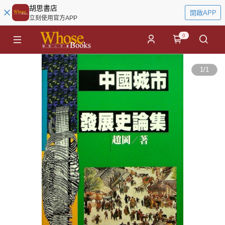
胡思書店
開啟APP
立刻使用官方APP
0
1
/
1