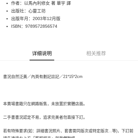
Apple Pay
作者：以馬內利修女 著 華宇 譯
出版社：心靈工坊
街口支付
出版年月：2003年12月版
悠遊付
ISBN：9789572856574
Google Pay
Plus PAY
详细说明
相关推荐
大哥付你分期
相关说明
【大哥付你分期使用说明】
書況自然泛黃／內頁有劃記註記／21*15*2cm
AFTEE先享后付
1. 本服务由台湾大哥大提供，电信用户可立即使用无须另外申请。（限个人
月租型门号，不开放公司户及预付卡使用）
相关说明
2. 付款方式选择 “大哥付你分期”，订单成立后会自动跳转到大哥付的交易流
一、關於 AFTEE先享後付
程，验证手机门号后，选择欲分期的期数、缴款截止日，确认付款后即完成
ATM付款
1. 於付款方式選擇AFTEE先享後付，將跳出AFTEE先享後付手機驗證視
交易。
窗。
本賣場書籍只在網路販售，未放置於實體店面。
3. 实际核准额度、可分期数及费用金额请依后续交易确认页面所载为准。
2. 進行簡訊驗證之後，即可完成結帳手續。
运送方式
4. 订单成立30分钟内，如未前往确认交易或遇审核未通过，订单将自动取
3. 訂單確認後不需事先繳費，商品會配送至您的指定地址。
二手書書況認定不易，追求完美者勿直接下訂。
消。如遇 “转专审核”未通过状况，表示未达系统评分，恕无法说明评估内
4. 下訂完成後，您的手機會收到一封繳費通知簡訊，APP會員則會收到
全家取貨付款【書籍"本數"8本以上，建議使用中華郵政宅配包
容。
AFTEE APP推播通知。
【缴款方式说明】
裹】
若有特殊要求(如：詳細書況照片、套書需同版次或特定版次...等)，下訂前
5. 收到商品當下無需繳費，確認無誤後，請再利用繳費通知簡訊或AFTEE
1. 分期款项不并入电信账单，“大哥付你分期”于每月结算日后寄送缴费提醒
APP於四大便利商店‧ATM/網銀等方式進行付款。