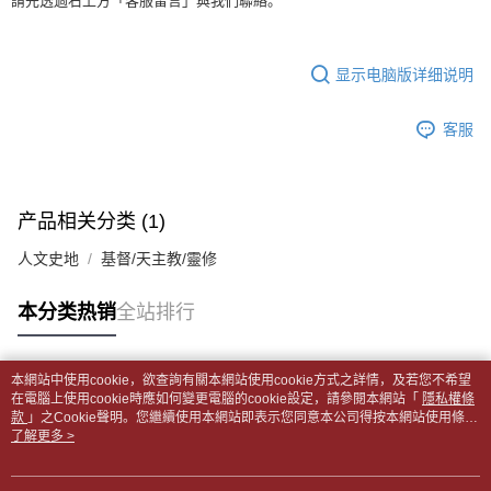
每笔NT$65，满NT$499(含以上)免运费
請先透過右上方「客服留言」與我們聯絡。
短信。
2. 通过短信链接打开账单后，可选择 “超商条码／台湾大直营门市／银行转
請留意繳費期限為 14 天。唯有下載 AFTEE App 成為 AFTEE 會員者方能享
付款後全家取貨
账／街口支付／iPASS MONEY”等通路缴费。
有最長 45 天內付款之服務。
每笔NT$65，满NT$499(含以上)免运费
显示电脑版详细说明
【注意事项】
繳費期限，為商家向您請款的時間，再加上使用AFTEE可延長的天數所計算
1. 本服务系由 “台湾大哥大股份有限公司”所提供，让用户于交易时，得通过
7-11取貨付款【書籍"本數"8本以上，建議使用中華郵政宅配
出。使用AFTEE下訂可以延長您收到商品前的繳費天數，但無法保證一定能
本服务购买商品或服务，并由商店将买卖／分期付款买卖价金债权让与本公
客服
夠在期限內收到商品(例如:預購商品或預計到貨時間較長者)。因此無論收到
包裹】
司后，依约使用本公司账单缴交账款。
商品與否，仍需要請您在AFTEE規定的時間內完成繳費。
2. 基于同意付款使用 “大哥付你分期”之契约关系目的，商店将以您的个人资
每笔NT$65，满NT$688(含以上)免运费
料（包含姓名、电话或地址）提供予台湾大哥大进项收集、处理及利用，由
二、付款限制
台湾大哥大与本人进行分期账单所需资料之确认、核对及更正。
付款後7-11取貨
1. 初次使用 AFTEE 時，將依認證結果及本公司審查結果，核予每個人不同
产品相关分类 (1)
3. 完整用户服务条款，请详阅以下链接：
https://oppay.tw/userRule
之上限額度
每笔NT$65，满NT$688(含以上)免运费
2. 結帳金額須大於NT$30
人文史地
基督/天主教/靈修
3. 目前僅支援台灣會員
中華郵政包裹
每笔NT$65，满NT$688(含以上)免运费
本分类热销
全站排行
三、聲明條款
「AFTEE先享後付」(下稱本服務)乃由恩沛科技股份有限公司(下稱 AFTEE )
中華郵政包裹(離島)
所提供，並由 AFTEE 向您收取款項。因使用本服務所須提供之個人資料(包
含但不限於訂購人姓名、電話，收件人姓名、電話、收件地址)，將交付予
每笔NT$65，满NT$688(含以上)免运费
本網站中使用cookie，欲查詢有關本網站使用cookie方式之詳情，及若您不希望
AFTEE 於本服務必要服務範圍內運用。關於 AFTEE 對於個人資料之蒐集、
热门标签
在電腦上使用cookie時應如何變更電腦的cookie設定，請參閱本網站「
隱私權條
處理、利用，詳參 AFTEE 官網之『個人資料蒐集、處理及利用告知聲明』
款
士林門市自取(書送達簡訊通知)
」之Cookie聲明。您繼續使用本網站即表示您同意本公司得按本網站使用條款
（
https://aftee.tw/privacypolicy/
）。
之Cookie聲明使用cookie。
了解更多 >
免运费
若款項超過繳費期限，將根據當次的金額加收年利率 16% 的逾期滯納金。
中華郵政【國際航空包裹】*收件人請填寫本名
未成年的使用者，請事先徵得法定代理人或監護人之同意方可使用
查看运费