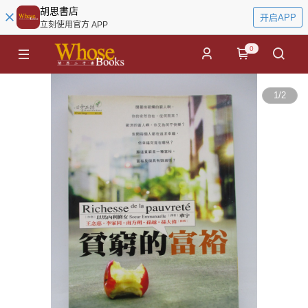
胡思書店
开启APP
立刻使用官方 APP
0
1
/
2