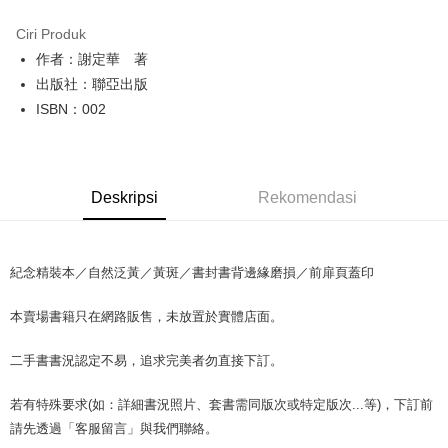
LINE Pay
Ciri Produk
Apple Pay
作者：謝定華 著
出版社：聯亞出版
JKOPAY
ISBN：002
Easy Wallet
Google Pay
Deskripsi
Rekomendasi
Plus PAY
OP Pay Later
Deskripsi
紀念精裝本／自然泛黃／黃斑／書封書背邊緣磨損／前扉頁蓋印
[Terma Penggunaan untuk OP Pay Later]
AFTEE
本賣場書籍只在網路販售，未放置於實體店面。
Perkhidmatan ini disediakan oleh Taiwan Mobile dan tersedia untuk
Deskripsi
pengguna Taiwan Mobile tanpa memerlukan permohonan tambahan.
Pertama, Mengenai Perkhidmatan AFTEE Beli Sekarang Bayar Kemudian
Pemindahan ATM
二手書書況認定不易，追求完美者勿直接下訂。
1. Dengan memilih AFTEE sebagai kaedah pembayaran, mesej
Jika anda memilih OP Pay Later sebagai kaedah pembayaran, sistem
pengesahan AFTEE akan muncul.
akan mengarahkan anda secara automatik ke proses transaksi OP Pay
2. Anda boleh meneruskan pembayaran selepas pengesahan SMS.
若有特殊要求(如：詳細書況照片、套書需同版次或特定版次...等)，下訂前
Pilihan Penghantaran
Later selepas pesanan dibuat. Anda perlu mengesahkan nombor telefon
3. Tiada bayaran diperlukan apabila pesanan disahkan. Produk akan
mudah alih anda, memilih bilangan ansuran, dan menetapkan tarikh
請先透過「客服留言」與我們聯絡。
dihantar ke alamat yang ditetapkan.
全家取貨付款【書籍"本數"8本以上，建議使用中華郵政宅配包
akhir pembayaran. Transaksi akan dianggap selesai setelah pembayaran