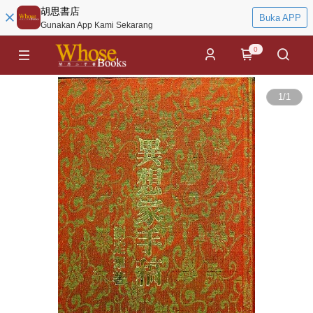
胡思書店
Buka APP
Gunakan App Kami Sekarang
0
1
/
1