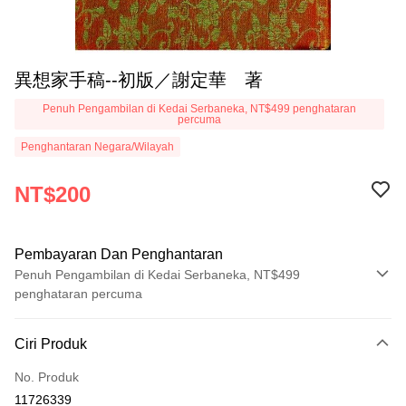
異想家手稿--初版／謝定華 著
Penuh Pengambilan di Kedai Serbaneka, NT$499 penghataran
percuma
Penghantaran Negara/Wilayah
NT$200
Pembayaran Dan Penghantaran
Penuh Pengambilan di Kedai Serbaneka, NT$499
penghataran percuma
Kaedah Pembayaran
Ciri Produk
Kad Kredit (Bayaran Penuh)
No. Produk
Pengambilan di Kedai Serbaneka
11726339