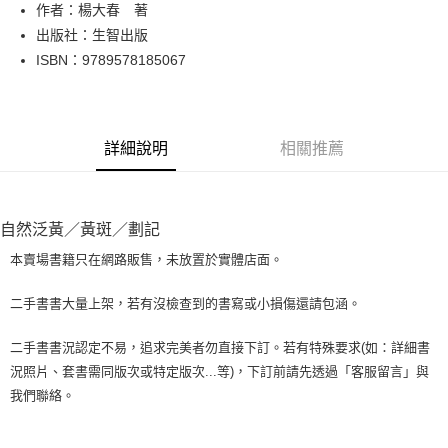
Apple Pay
作者：楊大春 著
出版社：生智出版
街口支付
ISBN：9789578185067
悠遊付
Google Pay
詳細說明
相關推薦
全盈+PAY
大哥付你分期
相關說明
自然泛黃／黃斑／劃記
【大哥付你分期使用說明】
AFTEE先享後付
1.本服務由台灣大哥大提供，台灣大哥大用戶可立即使用無須另外申請。
本賣場書籍只在網路販售，未放置於實體店面。
2.付款方式選擇「大哥付你分期」，訂單成立後會自動跳轉到大哥付的交易
相關說明
流程，驗證手機門號後，選擇欲分期的期數、繳款截止日，確認付款後即完
【關於「AFTEE先享後付」】
二手書書大量上架，若有沒檢查到的書寫或小損傷還請包涵。
成交易。
ATM付款
AFTEE先享後付是「在收到商品之後才付款」的支付方式。 讓您購物簡單
3.實際核准額度、可分期數及費用金額請依後續交易確認頁面所載為準。
便利好安心！
4.訂單成立30分鐘內，如未前往確認交易或遇審核未通過，訂單將自動取
二手書書況認定不易，追求完美者勿直接下訂。若有特殊要求(如：詳細書
１．簡單：不需註冊會員、不需綁卡、不需儲值。
運送方式
消。如遇「轉專審核」未通過狀況，表示未達大哥付你分期系統評分，恕無
況照片、套書需同版次或特定版次...等)，下訂前請先透過「客服留言」與
２．便利：只要手機號碼，簡訊認證，即可結帳。
法說明評估內容。
３．安心：先確認商品／服務後，再付款。
我們聯絡。
全家取貨付款【書籍"本數"8本以上，建議使用中華郵政宅配包
【繳款方式說明】
1.分期款項不併入電信帳單，「大哥付你分期」於每月結算日後寄送繳費提
裹】
【「AFTEE先享後付」結帳流程】
醒簡訊。
１．於結帳方式選擇「AFTEE先享後付」後，將跳轉至「AFTEE先享後付」