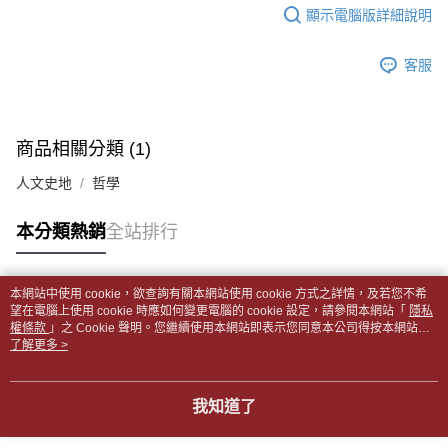
每筆NT$65，滿NT$499(含以上)免運費
2.透過簡訊連結打開帳單後，可選擇「超商條碼／台灣大直營門市／銀行轉
結帳頁面，進行簡訊認證並確認金額後，即可完成結帳。
顯示電腦版詳細說明
帳／街口支付／iPASS MONEY」等通路繳費。
２．訂單成立數日內，您將收到繳費通知簡訊。
付款後全家取貨
３．收到繳費通知簡訊後14天內，點擊此簡訊中的連結，可透過四大超商／
【注意事項】
每筆NT$65，滿NT$499(含以上)免運費
客服
ATM／網路銀行／等多元方式進行付款，方視為交易完成。
1.本服務係由「台灣大哥大股份有限公司」（以下簡稱本公司）所提供，讓
※ 請注意：結帳手續完成當下不需立刻繳費，但若您需要取消訂單，請聯絡
用戶於交易時，得透過本服務購買商品或服務，並由商店將買賣／分期付款
7-11取貨付款【書籍"本數"8本以上，建議使用中華郵政宅配
購買商品的店家。未經商家同意取消之訂單仍視為有效，需透過AFTEE先享
買賣價金債權讓與本公司後，依約使用本公司帳單繳交帳款。
後付繳納相關費用。
包裹】
2.基於同意付款使用「大哥付你分期」之契約關係目的，商店將以您的個人
※ 交易是否成功請以「AFTEE先享後付 」之結帳頁面顯示為準，若有關於
商品相關分類 (1)
資料（包含姓名、電話或地址）提供予台灣大哥大進項蒐集、處理及利用，
每筆NT$65，滿NT$688(含以上)免運費
是否繳費成功／繳費後需取消欲退款等相關疑問，請聯繫「AFTEE先享後付
由本公司與您本人進行分期帳單所需資料之確認、核對及更正。
客戶支援中心」
https://netprotections.freshdesk.com/support/home
人文史地
哲學
3.完整用戶服務條款，請詳閱以下連結：
https://oppay.tw/userRule
付款後7-11取貨
【注意事項】
每筆NT$65，滿NT$688(含以上)免運費
本分類熱銷
全站排行
１．透過由恩沛科技股份有限公司提供之「AFTEE先享後付」服務完成之交
易，需依本服務之必要範圍內提供個人資料，並將交易相關給付款項請求債
中華郵政包裹
權轉讓予恩沛科技股份有限公司。
每筆NT$65，滿NT$688(含以上)免運費
２．關於個人資料處理事宜，請瀏覽以下網址：
本網站中使用 cookie，欲查詢有關本網站使用 cookie 方式之詳情，及若您不希
https://aftee.tw/terms/#terms3
熱門標籤
望在電腦上使用 cookie 時應如何變更電腦的 cookie 設定，請參閱本網站「
隱私
中華郵政包裹(離島)
３．未成年的使用者請事先徵得法定代理人或監護人之同意方可使用
權條款
」之 Cookie 聲明。您繼續使用本網站即表示您同意本公司得按本網站使
「AFTEE先享後付」，若未經同意申辦者引起之損失，本公司不負相關責
每筆NT$65，滿NT$688(含以上)免運費
用條款之 Cookie 聲明使用 cookie。
了解更多 >
任。
４．使用「AFTEE先享後付」時，將依據個別帳號之用戶狀況，依本公司即
士林門市自取(書送達簡訊通知)
時審查核予不同之上限額度；若仍有額度不足之情形，本公司將視審查結果
我知道了
免運費
請求用戶進行身份認證。
５．嚴禁一人註冊多個帳號或使用他人資訊註冊。若發現惡意使用之情形，
中華郵政【國際航空包裹】*收件人請填寫本名
恩沛科技股份有限公司將有權停止該用戶之使用額度並採取法律行動。
查看運費