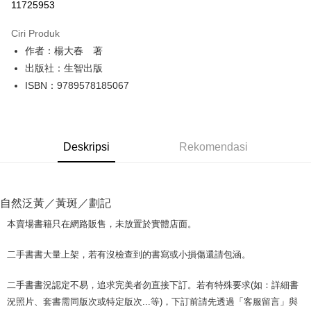
11725953
LINE Pay
Ciri Produk
Apple Pay
作者：楊大春 著
出版社：生智出版
JKOPAY
ISBN：9789578185067
Easy Wallet
Google Pay
Deskripsi
Rekomendasi
Plus PAY
OP Pay Later
Deskripsi
自然泛黃／黃斑／劃記
[Terma Penggunaan untuk OP Pay Later]
AFTEE
本賣場書籍只在網路販售，未放置於實體店面。
Perkhidmatan ini disediakan oleh Taiwan Mobile dan tersedia untuk
Deskripsi
pengguna Taiwan Mobile tanpa memerlukan permohonan tambahan.
Pertama, Mengenai Perkhidmatan AFTEE Beli Sekarang Bayar Kemudian
二手書書大量上架，若有沒檢查到的書寫或小損傷還請包涵。
Pemindahan ATM
1. Dengan memilih AFTEE sebagai kaedah pembayaran, mesej
Jika anda memilih OP Pay Later sebagai kaedah pembayaran, sistem
pengesahan AFTEE akan muncul.
akan mengarahkan anda secara automatik ke proses transaksi OP Pay
二手書書況認定不易，追求完美者勿直接下訂。若有特殊要求(如：詳細書
2. Anda boleh meneruskan pembayaran selepas pengesahan SMS.
Pilihan Penghantaran
Later selepas pesanan dibuat. Anda perlu mengesahkan nombor telefon
3. Tiada bayaran diperlukan apabila pesanan disahkan. Produk akan
況照片、套書需同版次或特定版次...等)，下訂前請先透過「客服留言」與
mudah alih anda, memilih bilangan ansuran, dan menetapkan tarikh