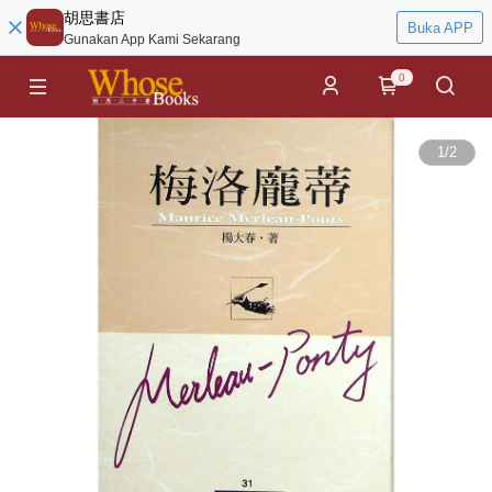
胡思書店
Buka APP
Gunakan App Kami Sekarang
0
1
/
2