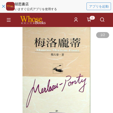
胡思書店
アプリを起動
いますぐ公式アプリを使用する
0
1
/
2