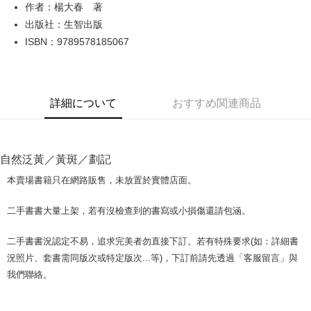
Apple Pay
作者：楊大春 著
出版社：生智出版
JKOPAY
ISBN：9789578185067
Easy Wallet
Google Pay
詳細について
おすすめ関連商品
Plus Pay
OP Pay Later
説明
自然泛黃／黃斑／劃記
【OP Pay Later 使用説明】
AFTEE代金後払い
1. 本サービスは台湾大哥大によって提供され、台湾大哥大のユーザーは追
本賣場書籍只在網路販售，未放置於實體店面。
加の申請なしで即時に利用可能です。
説明
2. 支払い方法で「OP Pay Later」を選択すると、注文が成立した後に自動
一、 AFTEE代金後払いについて
二手書書大量上架，若有沒檢查到的書寫或小損傷還請包涵。
的に OP Pay Later の取引プロセスに移行し、携帯番号を確認後、分割払
ATM払い
1.お支払い方法でAFTEE代金後払いを選択すると、携帯電話認証ウィンド
いの回数や支払い期限を選択し、支払いを確認すると取引が完了します。
ウが表示されます。
3. 実際の承認額、分割回数および費用については、後続の取引確認ページ
二手書書況認定不易，追求完美者勿直接下訂。若有特殊要求(如：詳細書
2.SMSで認証してお支払い手続を進めてください。
配送方法
を基準とします。
3.注文するときのお支払いは不要です。商品はご指定の住所に配送されま
況照片、套書需同版次或特定版次...等)，下訂前請先透過「客服留言」與
4. 注文成立後30分以内に確認取引を行わない場合や審査が通過しない場
す。
全家取貨付款【書籍"本數"8本以上，建議使用中華郵政宅配包
我們聯絡。
合、注文は自動的にキャンセルされます。「転専審査」に未通過の状況が
4.ご注文が完了すると、携帯に支払い通知のSMSが届きます。アプリ会員
発生した場合は、システムの評価基準に達していないことを意味し、評価
裹】
の場合は、AFTEE アプリプッシュ通知が届きます。
内容についての説明はいたしかねます。
5.商品受け取り時のお支払いは不要です。商品を確かめてから、SMSまた
配送毎にNT$65、NT$499以上で送料無料