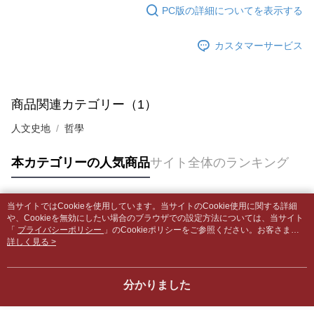
はアプリの通知に従って、4大コンビニ、またはATM/オンラインバンキン
PC版の詳細についてを表示する
グでお支払いください。
付款後全家取貨
【支払い方法の説明】
1. 分割払いの金額は電信請求書に統合されず、「OP Pay Later」は毎月の
配送毎にNT$65、NT$499以上で送料無料
カスタマーサービス
代金納付期限は最短で 14 日以内ですので、ご注意ください。AFTEE アプ
締め日後に支払いリマインダーのSMSを送信します。
リをダウンロードして AFTEE 会員になるとお支払い期限を最長 45 日以内
2. SMSのリンクを通じて請求書を開いた後、「コンビニバーコード／台湾
7-11取貨付款【書籍"本數"8本以上，建議使用中華郵政宅配
まで延長できます。
大直営店舗／銀行振込／街口支払い／iPASS MONEY」などのチャネルで
包裹】
支払いを選択できます。
お支払期限は、ショップが請求した期日と、AFTEEで延長できる日数をも
商品関連カテゴリー（1）
配送毎にNT$65、NT$688以上で送料無料
とに計算されます。AFTEEで注文すると、商品を受け取るまで支払い期限
【注意事項】
を延長できますが、商品を期限内に受け取れない場合があります（例：予
人文史地
哲學
1. 本サービスは「台湾大哥大株式会社」（以下「当社」といいます）によ
付款後7-11取貨
約商品や商品到着日が比較的遅い商品）。そのため、商品到着の有無に関
って提供され、ユーザーが取引時に本サービスを通じて商品やサービスを
わらず、AFTEEで指定された期限内にお支払いください。
配送毎にNT$65、NT$688以上で送料無料
購入できるようにし、店舗が売買／分割払い売買の債権を当社に譲渡した
本カテゴリーの人気商品
サイト全体のランキング
後、契約に基づいて当社の請求書で帳款を支払うことになります。
二、支払い限度額
中華郵政包裹
2. 「OP Pay Later」を利用する契約関係の目的から、店舗はあなたの個人
1.初回 AFTEEを ご利用の際に、認証結果及び当社の審査の結果に基づ
情報（名前、電話または住所を含む）を台湾大哥大に提供し、収集、処理
配送毎にNT$65、NT$688以上で送料無料
き、限度額が設定されます。
および利用するために、当社があなた本人と分割請求書に必要な情報の確
当サイトではCookieを使用しています。当サイトのCookie使用に関する詳細
2.決済金額は最低NT$20です。
人気タグ
認、照合および修正を行います。
や、Cookieを無効にしたい場合のブラウザでの設定方法については、当サイト
中華郵政包裹(離島)
3.現在、台湾の会員のみご利用いただけます。
3. 完全なユーザーサービス規約については、以下のリンクを参照してくだ
「
プライバシーポリシー
」のCookieポリシーをご参照ください。お客さま
配送毎にNT$65、NT$688以上で送料無料
が、当サイトを引き続き使用される場合、当社がサイト利用規約のCookieポリ
詳しく見る >
さい：
https://oppay.tw/userRule
三、利用規約「AFTEE代金後払い」（以下当サービスという）はネットプ
シーに基づいてCookieを使用することに同意したものとみなします。
ロテクションズ（以下 AFTEE という）が提供し、AFTEEが代金を徴収し
士林門市自取(書送達簡訊通知)
ます。当サービスご利用の際に提供しなければならない個人情報（注文者
送料無料
分かりました
の氏名、電話番号、受取人の氏名、電話番号、受取人住所を含むがこれに
限らない）は、AFTEEに渡され当サービスで必要な範囲内で利用されま
中華郵政【國際航空包裹】*收件人請填寫本名
送料を確認
す。AFTEEの個人情報の収集、処理、利用について、詳細はAFTEE公式ホ