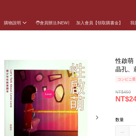
購物說明
🧑會員辦法∣NEW∣
加入會員【領取購書金】
我
性啟萌
晶孔、
コンビニ受
NT$450
NT$2
数量