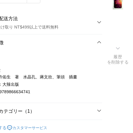
配送方法
け取り NT$499以上で送料無料
方法
徴
カード1回払い
履歴
を削除する
店頭代金引換
徴
許佑生 著 水晶孔、蔣文欣、筆頭 插畫
：大辣出版
9789866634741
t
カテゴリー（1）
y
子教養
する
カスタマーサービス