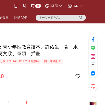
0
日本語
TWD
要賣書
聯絡我們
：青少年性教育讀本／許佑生 著 水
蔣文欣、筆頭 插畫
け取り NT$499以上で送料無料
国・地域配送
40