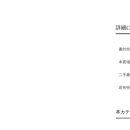
詳細
書封些
本賣
二手
若有特
本カテ