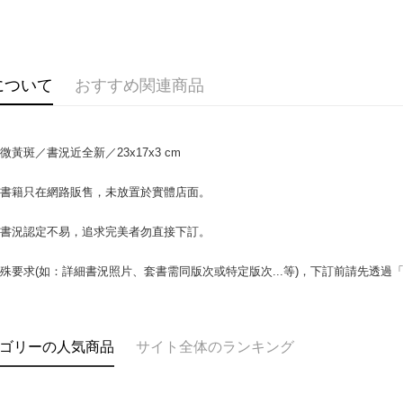
OP Pay La
説明
【OP Pay
AFTEE
1. 本サ
について
おすすめ関連商品
追加の申
説明
2. 支払い
一、 AF
ATM払い
動的に OP
1.お支払
払いの回
ドウが表
微黃斑／書況近全新／23x17x3 cm
す。
2.SMS
3. 実際
3.注文す
配送方法
ジを基準
場書籍只在網路販售，未放置於實體店面。
す。
4. 注文
4.ご注文
全家取貨付
合、注文
員の場合は
書書況認定不易，追求完美者勿直接下訂。
包裹】
が発生し
5.商品受
評価内容
たはアプリ
配送毎にN
殊要求(如：詳細書況照片、套書需同版次或特定版次...等)，下訂前請先透過
ングでお
付款後全
【支払い
代金納付期
配送毎にN
1. 分割払
プリをダウ
の締め日後
以内まで
ゴリーの人気商品
サイト全体のランキング
2. SM
7-11取
湾大直営店
お支払期限
包裹】
で支払い
もとに計算
配送毎にN