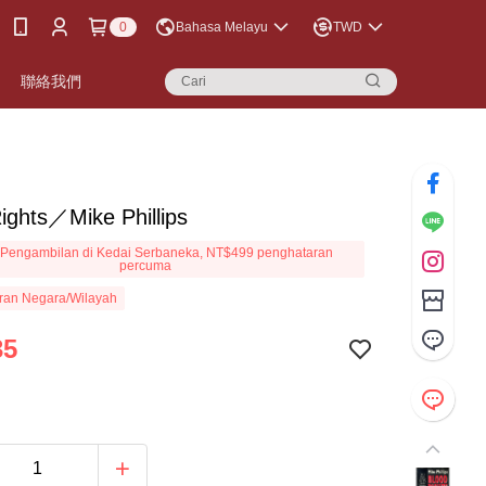
0
Bahasa Melayu
TWD
聯絡我們
ights／Mike Phillips
Pengambilan di Kedai Serbaneka, NT$499 penghataran
percuma
ran Negara/Wilayah
35