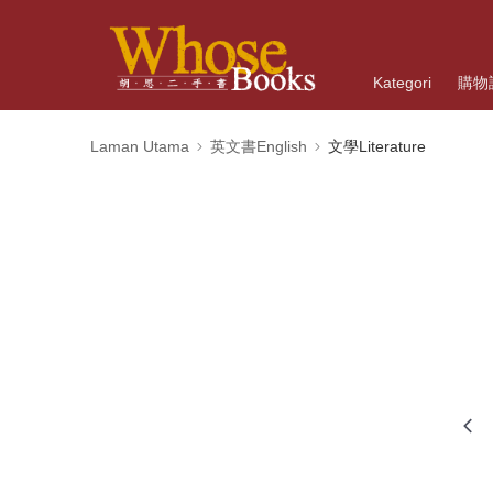
Kategori
購物
Laman Utama
英文書English
文學Literature