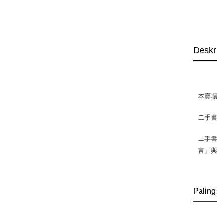
Deskr
本賣
二手
二手書
言」
Paling