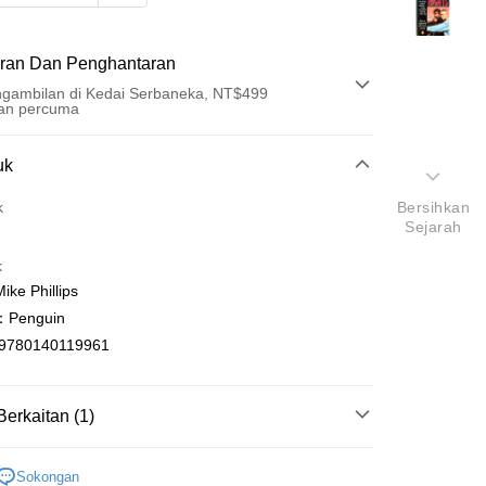
ran Dan Penghantaran
gambilan di Kedai Serbaneka, NT$499
an percuma
Pembayaran
uk
t (Bayaran Penuh)
k
Bersihkan
Sejarah
an di Kedai Serbaneka
k
e Phillips
Penguin
9780140119961
t
Berkaitan (1)
y
ish
文學Literature
Sokongan