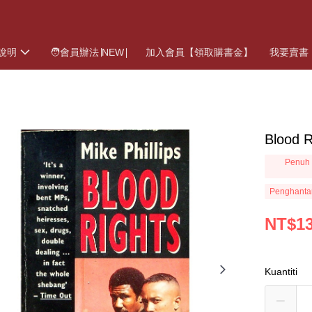
說明
🧑會員辦法∣NEW∣
加入會員【領取購書金】
我要賣書
Blood R
Penuh 
Penghanta
NT$1
Kuantiti