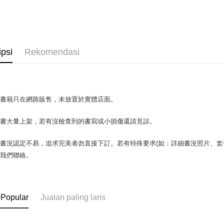
OP Pay La
Deskripsi
[Terma Pe
AFTEE
ipsi
Rekomendasi
Perkhidmat
Deskripsi
pengguna 
Pertama, 
Pemindah
Kemudian
Jika anda 
1. Dengan
akan menga
pengesaha
場書籍只在網路販售，未放置於實體店面。
Later sele
2. Anda b
Pilihan 
mudah alih
3. Tiada b
akhir pemb
dihantar k
書書大量上架，若有沒檢查到的書寫或小損傷還請見諒。
全家取貨付
pembayara
4. Setela
包裹】
manakala a
書況認定不易，追求完美者勿直接下訂。若有特殊要求(如：詳細書況照片、套書
Had kredit
AFTEE.
NT$65/pes
yang diken
與我們聯絡。
5. Tiada b
NT$499 at
pada hala
pembayara
dalam tal
付款後全
Jika trans
aplikasi A
dibuat, at
NT$65/pes
 Popular
Jualan paling laris
akan dibat
Sila ambil
NT$499 at
peringkat 
bagaimanap
tidak dipe
dan mendaf