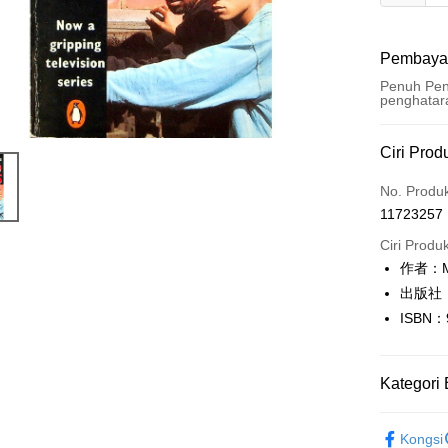
Pembaya
Penuh Pen
penghatar
Kaedah 
Ciri Prod
Kad Kredi
No. Produ
11723257
Pengambil
Ciri Produ
LINE Pay
作者：Mik
出版社：
Apple Pay
ISBN：
JKOPAY
Easy Walle
Kategori 
Google Pa
英文書Engl
Kongsi
Plus PAY