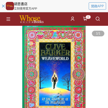
胡思書店
開啟APP
立刻使用官方APP
0
1
/
1