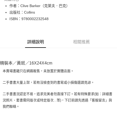
Apple Pay
作者：Clive Barker（克萊夫．巴克）
出版社：Collins
街口支付
ISBN：9780002232548
悠遊付
Google Pay
詳細說明
相關推薦
全盈+PAY
大哥付你分期
相關說明
精裝本／黃斑／16X24X4cm
【大哥付你分期使用說明】
AFTEE先享後付
1.本服務由台灣大哥大提供，台灣大哥大用戶可立即使用無須另外申請。
本賣場書籍只在網路販售，未放置於實體店面。
2.付款方式選擇「大哥付你分期」，訂單成立後會自動跳轉到大哥付的交易
相關說明
流程，驗證手機門號後，選擇欲分期的期數、繳款截止日，確認付款後即完
【關於「AFTEE先享後付」】
二手書書大量上架，若有沒檢查到的書寫或小損傷還請見諒。
成交易。
ATM付款
AFTEE先享後付是「在收到商品之後才付款」的支付方式。 讓您購物簡單
3.實際核准額度、可分期數及費用金額請依後續交易確認頁面所載為準。
便利好安心！
4.訂單成立30分鐘內，如未前往確認交易或遇審核未通過，訂單將自動取
二手書書況認定不易，追求完美者勿直接下訂。若有特殊要求(如：詳細書
１．簡單：不需註冊會員、不需綁卡、不需儲值。
運送方式
消。如遇「轉專審核」未通過狀況，表示未達大哥付你分期系統評分，恕無
況照片、套書需同版次或特定版次...等)，下訂前請先透過「客服留言」與
２．便利：只要手機號碼，簡訊認證，即可結帳。
法說明評估內容。
３．安心：先確認商品／服務後，再付款。
我們聯絡。
全家取貨付款【書籍"本數"8本以上，建議使用中華郵政宅配包
【繳款方式說明】
1.分期款項不併入電信帳單，「大哥付你分期」於每月結算日後寄送繳費提
裹】
【「AFTEE先享後付」結帳流程】
醒簡訊。