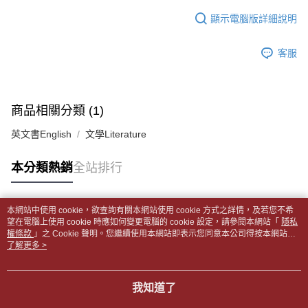
１．於結帳方式選擇「AFTEE先享後付」後，將跳轉至「AFTEE先享後付」
每筆NT$65，滿NT$499(含以上)免運費
2.透過簡訊連結打開帳單後，可選擇「超商條碼／台灣大直營門市／銀行轉
結帳頁面，進行簡訊認證並確認金額後，即可完成結帳。
顯示電腦版詳細說明
帳／街口支付／iPASS MONEY」等通路繳費。
２．訂單成立數日內，您將收到繳費通知簡訊。
付款後全家取貨
３．收到繳費通知簡訊後14天內，點擊此簡訊中的連結，可透過四大超商／
【注意事項】
每筆NT$65，滿NT$499(含以上)免運費
客服
ATM／網路銀行／等多元方式進行付款，方視為交易完成。
1.本服務係由「台灣大哥大股份有限公司」（以下簡稱本公司）所提供，讓
※ 請注意：結帳手續完成當下不需立刻繳費，但若您需要取消訂單，請聯絡
用戶於交易時，得透過本服務購買商品或服務，並由商店將買賣／分期付款
7-11取貨付款【書籍"本數"8本以上，建議使用中華郵政宅配
購買商品的店家。未經商家同意取消之訂單仍視為有效，需透過AFTEE先享
買賣價金債權讓與本公司後，依約使用本公司帳單繳交帳款。
後付繳納相關費用。
包裹】
2.基於同意付款使用「大哥付你分期」之契約關係目的，商店將以您的個人
※ 交易是否成功請以「AFTEE先享後付 」之結帳頁面顯示為準，若有關於
商品相關分類 (1)
資料（包含姓名、電話或地址）提供予台灣大哥大進項蒐集、處理及利用，
每筆NT$65，滿NT$688(含以上)免運費
是否繳費成功／繳費後需取消欲退款等相關疑問，請聯繫「AFTEE先享後付
由本公司與您本人進行分期帳單所需資料之確認、核對及更正。
客戶支援中心」
https://netprotections.freshdesk.com/support/home
英文書English
文學Literature
3.完整用戶服務條款，請詳閱以下連結：
https://oppay.tw/userRule
付款後7-11取貨
【注意事項】
每筆NT$65，滿NT$688(含以上)免運費
本分類熱銷
全站排行
１．透過由恩沛科技股份有限公司提供之「AFTEE先享後付」服務完成之交
易，需依本服務之必要範圍內提供個人資料，並將交易相關給付款項請求債
中華郵政包裹
權轉讓予恩沛科技股份有限公司。
每筆NT$65，滿NT$688(含以上)免運費
２．關於個人資料處理事宜，請瀏覽以下網址：
本網站中使用 cookie，欲查詢有關本網站使用 cookie 方式之詳情，及若您不希
https://aftee.tw/terms/#terms3
熱門標籤
望在電腦上使用 cookie 時應如何變更電腦的 cookie 設定，請參閱本網站「
隱私
中華郵政包裹(離島)
３．未成年的使用者請事先徵得法定代理人或監護人之同意方可使用
權條款
」之 Cookie 聲明。您繼續使用本網站即表示您同意本公司得按本網站使
「AFTEE先享後付」，若未經同意申辦者引起之損失，本公司不負相關責
每筆NT$65，滿NT$688(含以上)免運費
用條款之 Cookie 聲明使用 cookie。
了解更多 >
任。
４．使用「AFTEE先享後付」時，將依據個別帳號之用戶狀況，依本公司即
士林門市自取(書送達簡訊通知)
時審查核予不同之上限額度；若仍有額度不足之情形，本公司將視審查結果
我知道了
免運費
請求用戶進行身份認證。
５．嚴禁一人註冊多個帳號或使用他人資訊註冊。若發現惡意使用之情形，