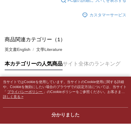
PC版の詳細についてを表示する
グでお支払いください。
付款後全家取貨
【支払い方法の説明】
1. 分割払いの金額は電信請求書に統合されず、「OP Pay Later」は毎月の
配送毎にNT$65、NT$499以上で送料無料
カスタマーサービス
代金納付期限は最短で 14 日以内ですので、ご注意ください。AFTEE アプ
締め日後に支払いリマインダーのSMSを送信します。
リをダウンロードして AFTEE 会員になるとお支払い期限を最長 45 日以内
2. SMSのリンクを通じて請求書を開いた後、「コンビニバーコード／台湾
7-11取貨付款【書籍"本數"8本以上，建議使用中華郵政宅配
まで延長できます。
大直営店舗／銀行振込／街口支払い／iPASS MONEY」などのチャネルで
包裹】
支払いを選択できます。
お支払期限は、ショップが請求した期日と、AFTEEで延長できる日数をも
商品関連カテゴリー（1）
配送毎にNT$65、NT$688以上で送料無料
とに計算されます。AFTEEで注文すると、商品を受け取るまで支払い期限
【注意事項】
を延長できますが、商品を期限内に受け取れない場合があります（例：予
英文書English
文學Literature
1. 本サービスは「台湾大哥大株式会社」（以下「当社」といいます）によ
付款後7-11取貨
約商品や商品到着日が比較的遅い商品）。そのため、商品到着の有無に関
って提供され、ユーザーが取引時に本サービスを通じて商品やサービスを
わらず、AFTEEで指定された期限内にお支払いください。
配送毎にNT$65、NT$688以上で送料無料
購入できるようにし、店舗が売買／分割払い売買の債権を当社に譲渡した
本カテゴリーの人気商品
サイト全体のランキング
後、契約に基づいて当社の請求書で帳款を支払うことになります。
二、支払い限度額
中華郵政包裹
2. 「OP Pay Later」を利用する契約関係の目的から、店舗はあなたの個人
1.初回 AFTEEを ご利用の際に、認証結果及び当社の審査の結果に基づ
情報（名前、電話または住所を含む）を台湾大哥大に提供し、収集、処理
配送毎にNT$65、NT$688以上で送料無料
き、限度額が設定されます。
および利用するために、当社があなた本人と分割請求書に必要な情報の確
当サイトではCookieを使用しています。当サイトのCookie使用に関する詳細
2.決済金額は最低NT$20です。
人気タグ
認、照合および修正を行います。
や、Cookieを無効にしたい場合のブラウザでの設定方法については、当サイト
中華郵政包裹(離島)
3.現在、台湾の会員のみご利用いただけます。
3. 完全なユーザーサービス規約については、以下のリンクを参照してくだ
「
プライバシーポリシー
」のCookieポリシーをご参照ください。お客さま
配送毎にNT$65、NT$688以上で送料無料
が、当サイトを引き続き使用される場合、当社がサイト利用規約のCookieポリ
詳しく見る >
さい：
https://oppay.tw/userRule
三、利用規約「AFTEE代金後払い」（以下当サービスという）はネットプ
シーに基づいてCookieを使用することに同意したものとみなします。
ロテクションズ（以下 AFTEE という）が提供し、AFTEEが代金を徴収し
士林門市自取(書送達簡訊通知)
ます。当サービスご利用の際に提供しなければならない個人情報（注文者
送料無料
分かりました
の氏名、電話番号、受取人の氏名、電話番号、受取人住所を含むがこれに
限らない）は、AFTEEに渡され当サービスで必要な範囲内で利用されま
中華郵政【國際航空包裹】*收件人請填寫本名
送料を確認
す。AFTEEの個人情報の収集、処理、利用について、詳細はAFTEE公式ホ
ームページの『個人情報の収集、処理及び利用に関する声明』をご参照く