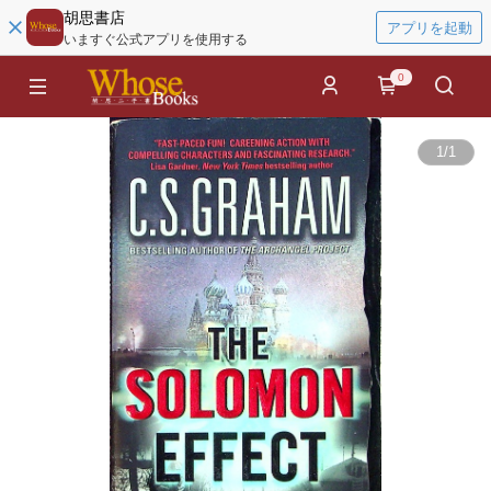
胡思書店
アプリを起動
いますぐ公式アプリを使用する
0
1
/
1