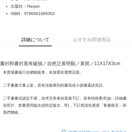
出版社：Harper
JKOPAY
ISBN：9780061689352
Easy Wallet
Google Pay
詳細について
おすすめ関連商品
Plus Pay
OP Pay Later
説明
書封和書封底有破損／自然泛黃明顯／黃斑／11X17X3cm
【OP Pay Later 使用説明】
AFTEE代金後払い
1. 本サービスは台湾大哥大によって提供され、台湾大哥大のユーザーは追
本賣場書籍只在網路販售，未放置於實體店面。
加の申請なしで即時に利用可能です。
説明
2. 支払い方法で「OP Pay Later」を選択すると、注文が成立した後に自動
一、 AFTEE代金後払いについて
二手書書大量上架，若有沒檢查到的書寫或小損傷還請見諒。
的に OP Pay Later の取引プロセスに移行し、携帯番号を確認後、分割払
ATM払い
1.お支払い方法でAFTEE代金後払いを選択すると、携帯電話認証ウィンド
いの回数や支払い期限を選択し、支払いを確認すると取引が完了します。
ウが表示されます。
3. 実際の承認額、分割回数および費用については、後続の取引確認ページ
二手書書況認定不易，追求完美者勿直接下訂。若有特殊要求(如：詳細書
2.SMSで認証してお支払い手続を進めてください。
配送方法
を基準とします。
3.注文するときのお支払いは不要です。商品はご指定の住所に配送されま
況照片、套書需同版次或特定版次...等)，下訂前請先透過「客服留言」與
4. 注文成立後30分以内に確認取引を行わない場合や審査が通過しない場
す。
全家取貨付款【書籍"本數"8本以上，建議使用中華郵政宅配包
我們聯絡。
合、注文は自動的にキャンセルされます。「転専審査」に未通過の状況が
4.ご注文が完了すると、携帯に支払い通知のSMSが届きます。アプリ会員
発生した場合は、システムの評価基準に達していないことを意味し、評価
裹】
の場合は、AFTEE アプリプッシュ通知が届きます。
内容についての説明はいたしかねます。
5.商品受け取り時のお支払いは不要です。商品を確かめてから、SMSまた
配送毎にNT$65、NT$499以上で送料無料
はアプリの通知に従って、4大コンビニ、またはATM/オンラインバンキン