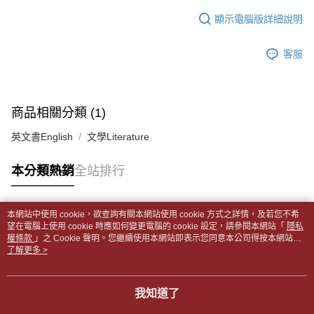
１．於結帳方式選擇「AFTEE先享後付」後，將跳轉至「AFTEE先享後付」
每筆NT$65，滿NT$499(含以上)免運費
2.透過簡訊連結打開帳單後，可選擇「超商條碼／台灣大直營門市／銀行轉
結帳頁面，進行簡訊認證並確認金額後，即可完成結帳。
顯示電腦版詳細說明
帳／街口支付／iPASS MONEY」等通路繳費。
２．訂單成立數日內，您將收到繳費通知簡訊。
付款後全家取貨
３．收到繳費通知簡訊後14天內，點擊此簡訊中的連結，可透過四大超商／
【注意事項】
每筆NT$65，滿NT$499(含以上)免運費
客服
ATM／網路銀行／等多元方式進行付款，方視為交易完成。
1.本服務係由「台灣大哥大股份有限公司」（以下簡稱本公司）所提供，讓
※ 請注意：結帳手續完成當下不需立刻繳費，但若您需要取消訂單，請聯絡
用戶於交易時，得透過本服務購買商品或服務，並由商店將買賣／分期付款
7-11取貨付款【書籍"本數"8本以上，建議使用中華郵政宅配
購買商品的店家。未經商家同意取消之訂單仍視為有效，需透過AFTEE先享
買賣價金債權讓與本公司後，依約使用本公司帳單繳交帳款。
後付繳納相關費用。
包裹】
2.基於同意付款使用「大哥付你分期」之契約關係目的，商店將以您的個人
※ 交易是否成功請以「AFTEE先享後付 」之結帳頁面顯示為準，若有關於
商品相關分類 (1)
資料（包含姓名、電話或地址）提供予台灣大哥大進項蒐集、處理及利用，
每筆NT$65，滿NT$688(含以上)免運費
是否繳費成功／繳費後需取消欲退款等相關疑問，請聯繫「AFTEE先享後付
由本公司與您本人進行分期帳單所需資料之確認、核對及更正。
客戶支援中心」
https://netprotections.freshdesk.com/support/home
英文書English
文學Literature
3.完整用戶服務條款，請詳閱以下連結：
https://oppay.tw/userRule
付款後7-11取貨
【注意事項】
每筆NT$65，滿NT$688(含以上)免運費
本分類熱銷
全站排行
１．透過由恩沛科技股份有限公司提供之「AFTEE先享後付」服務完成之交
易，需依本服務之必要範圍內提供個人資料，並將交易相關給付款項請求債
中華郵政包裹
權轉讓予恩沛科技股份有限公司。
每筆NT$65，滿NT$688(含以上)免運費
２．關於個人資料處理事宜，請瀏覽以下網址：
本網站中使用 cookie，欲查詢有關本網站使用 cookie 方式之詳情，及若您不希
https://aftee.tw/terms/#terms3
熱門標籤
望在電腦上使用 cookie 時應如何變更電腦的 cookie 設定，請參閱本網站「
隱私
中華郵政包裹(離島)
３．未成年的使用者請事先徵得法定代理人或監護人之同意方可使用
權條款
」之 Cookie 聲明。您繼續使用本網站即表示您同意本公司得按本網站使
「AFTEE先享後付」，若未經同意申辦者引起之損失，本公司不負相關責
每筆NT$65，滿NT$688(含以上)免運費
用條款之 Cookie 聲明使用 cookie。
了解更多 >
任。
４．使用「AFTEE先享後付」時，將依據個別帳號之用戶狀況，依本公司即
士林門市自取(書送達簡訊通知)
時審查核予不同之上限額度；若仍有額度不足之情形，本公司將視審查結果
我知道了
免運費
請求用戶進行身份認證。
５．嚴禁一人註冊多個帳號或使用他人資訊註冊。若發現惡意使用之情形，