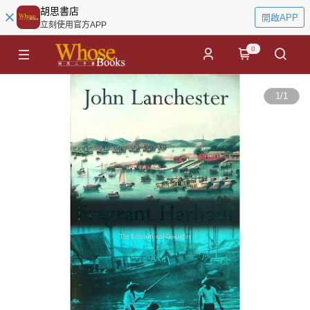
胡思書店
開啟APP
立刻使用官方APP
0
1
/
1