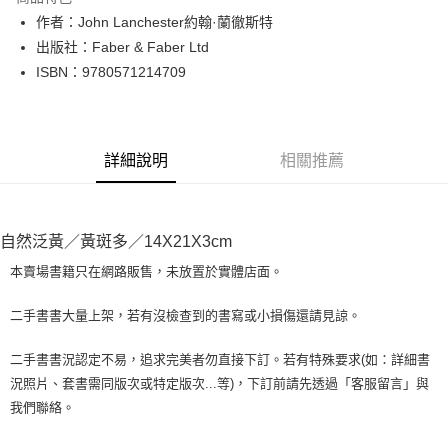
Apple Pay
作者：John Lanchester約翰·蘭徹斯特
出版社：Faber & Faber Ltd
街口支付
ISBN：9780571214709
悠遊付
Google Pay
詳細說明
相關推薦
全盈+PAY
大哥付你分期
相關說明
自然泛黃／黃斑多／14X21X3cm
【大哥付你分期使用說明】
AFTEE先享後付
1.本服務由台灣大哥大提供，台灣大哥大用戶可立即使用無須另外申請。
本賣場書籍只在網路販售，未放置於實體店面。
2.付款方式選擇「大哥付你分期」，訂單成立後會自動跳轉到大哥付的交易
相關說明
流程，驗證手機門號後，選擇欲分期的期數、繳款截止日，確認付款後即完
【關於「AFTEE先享後付」】
二手書書大量上架，若有沒檢查到的書寫或小損傷還請見諒。
成交易。
ATM付款
AFTEE先享後付是「在收到商品之後才付款」的支付方式。 讓您購物簡單
3.實際核准額度、可分期數及費用金額請依後續交易確認頁面所載為準。
便利好安心！
4.訂單成立30分鐘內，如未前往確認交易或遇審核未通過，訂單將自動取
二手書書況認定不易，追求完美者勿直接下訂。若有特殊要求(如：詳細書
１．簡單：不需註冊會員、不需綁卡、不需儲值。
運送方式
消。如遇「轉專審核」未通過狀況，表示未達大哥付你分期系統評分，恕無
況照片、套書需同版次或特定版次...等)，下訂前請先透過「客服留言」與
２．便利：只要手機號碼，簡訊認證，即可結帳。
法說明評估內容。
３．安心：先確認商品／服務後，再付款。
我們聯絡。
全家取貨付款【書籍"本數"8本以上，建議使用中華郵政宅配包
【繳款方式說明】
1.分期款項不併入電信帳單，「大哥付你分期」於每月結算日後寄送繳費提
裹】
【「AFTEE先享後付」結帳流程】
醒簡訊。