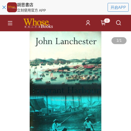
胡思書店
开启APP
立刻使用官方 APP
0
1
/
1