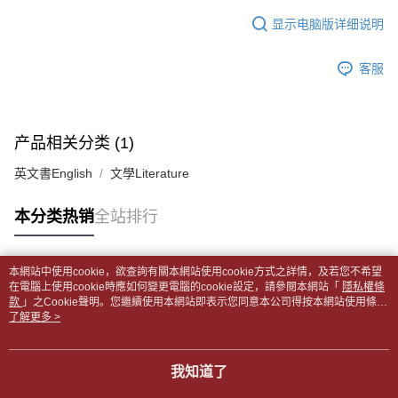
APP於四大便利商店‧ATM/網銀等方式進行付款。
每笔NT$65，满NT$499(含以上)免运费
短信。
显示电脑版详细说明
2. 通过短信链接打开账单后，可选择 “超商条码／台湾大直营门市／银行转
請留意繳費期限為 14 天。唯有下載 AFTEE App 成為 AFTEE 會員者方能享
付款後全家取貨
账／街口支付／iPASS MONEY”等通路缴费。
有最長 45 天內付款之服務。
每笔NT$65，满NT$499(含以上)免运费
客服
【注意事项】
繳費期限，為商家向您請款的時間，再加上使用AFTEE可延長的天數所計算
1. 本服务系由 “台湾大哥大股份有限公司”所提供，让用户于交易时，得通过
7-11取貨付款【書籍"本數"8本以上，建議使用中華郵政宅配
出。使用AFTEE下訂可以延長您收到商品前的繳費天數，但無法保證一定能
本服务购买商品或服务，并由商店将买卖／分期付款买卖价金债权让与本公
夠在期限內收到商品(例如:預購商品或預計到貨時間較長者)。因此無論收到
包裹】
司后，依约使用本公司账单缴交账款。
商品與否，仍需要請您在AFTEE規定的時間內完成繳費。
产品相关分类 (1)
2. 基于同意付款使用 “大哥付你分期”之契约关系目的，商店将以您的个人资
每笔NT$65，满NT$688(含以上)免运费
料（包含姓名、电话或地址）提供予台湾大哥大进项收集、处理及利用，由
二、付款限制
英文書English
文學Literature
台湾大哥大与本人进行分期账单所需资料之确认、核对及更正。
付款後7-11取貨
1. 初次使用 AFTEE 時，將依認證結果及本公司審查結果，核予每個人不同
3. 完整用户服务条款，请详阅以下链接：
https://oppay.tw/userRule
之上限額度
每笔NT$65，满NT$688(含以上)免运费
本分类热销
全站排行
2. 結帳金額須大於NT$30
3. 目前僅支援台灣會員
中華郵政包裹
每笔NT$65，满NT$688(含以上)免运费
三、聲明條款
本網站中使用cookie，欲查詢有關本網站使用cookie方式之詳情，及若您不希望
「AFTEE先享後付」(下稱本服務)乃由恩沛科技股份有限公司(下稱 AFTEE )
热门标签
在電腦上使用cookie時應如何變更電腦的cookie設定，請參閱本網站「
隱私權條
中華郵政包裹(離島)
所提供，並由 AFTEE 向您收取款項。因使用本服務所須提供之個人資料(包
款
」之Cookie聲明。您繼續使用本網站即表示您同意本公司得按本網站使用條款
含但不限於訂購人姓名、電話，收件人姓名、電話、收件地址)，將交付予
每笔NT$65，满NT$688(含以上)免运费
之Cookie聲明使用cookie。
了解更多 >
AFTEE 於本服務必要服務範圍內運用。關於 AFTEE 對於個人資料之蒐集、
處理、利用，詳參 AFTEE 官網之『個人資料蒐集、處理及利用告知聲明』
士林門市自取(書送達簡訊通知)
（
https://aftee.tw/privacypolicy/
）。
我知道了
免运费
若款項超過繳費期限，將根據當次的金額加收年利率 16% 的逾期滯納金。