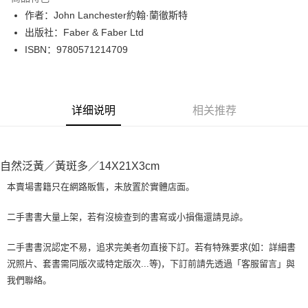
Apple Pay
作者：John Lanchester約翰·蘭徹斯特
出版社：Faber & Faber Ltd
街口支付
ISBN：9780571214709
悠遊付
Google Pay
详细说明
相关推荐
Plus PAY
大哥付你分期
相关说明
自然泛黃／黃斑多／14X21X3cm
【大哥付你分期使用说明】
AFTEE先享后付
1. 本服务由台湾大哥大提供，电信用户可立即使用无须另外申请。（限个人
本賣場書籍只在網路販售，未放置於實體店面。
月租型门号，不开放公司户及预付卡使用）
相关说明
2. 付款方式选择 “大哥付你分期”，订单成立后会自动跳转到大哥付的交易流
一、關於 AFTEE先享後付
二手書書大量上架，若有沒檢查到的書寫或小損傷還請見諒。
程，验证手机门号后，选择欲分期的期数、缴款截止日，确认付款后即完成
ATM付款
1. 於付款方式選擇AFTEE先享後付，將跳出AFTEE先享後付手機驗證視
交易。
窗。
3. 实际核准额度、可分期数及费用金额请依后续交易确认页面所载为准。
二手書書況認定不易，追求完美者勿直接下訂。若有特殊要求(如：詳細書
2. 進行簡訊驗證之後，即可完成結帳手續。
运送方式
4. 订单成立30分钟内，如未前往确认交易或遇审核未通过，订单将自动取
況照片、套書需同版次或特定版次...等)，下訂前請先透過「客服留言」與
3. 訂單確認後不需事先繳費，商品會配送至您的指定地址。
消。如遇 “转专审核”未通过状况，表示未达系统评分，恕无法说明评估内
4. 下訂完成後，您的手機會收到一封繳費通知簡訊，APP會員則會收到
我們聯絡。
全家取貨付款【書籍"本數"8本以上，建議使用中華郵政宅配包
容。
AFTEE APP推播通知。
【缴款方式说明】
裹】
5. 收到商品當下無需繳費，確認無誤後，請再利用繳費通知簡訊或AFTEE
1. 分期款项不并入电信账单，“大哥付你分期”于每月结算日后寄送缴费提醒