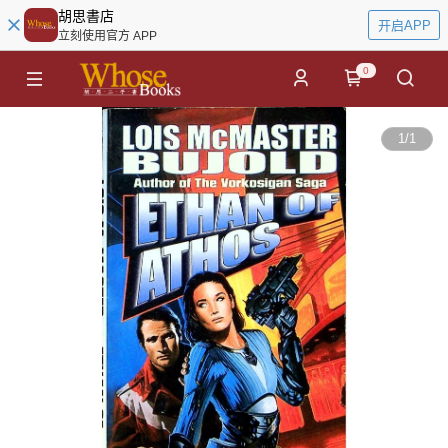
胡思書店
开启APP
立刻使用官方 APP
0
1
/
1