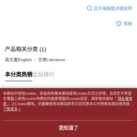
APP於四大便利商店‧ATM/網銀等方式進行付款。
每笔NT$65，满NT$499(含以上)免运费
短信。
显示电脑版详细说明
2. 通过短信链接打开账单后，可选择 “超商条码／台湾大直营门市／银行转
請留意繳費期限為 14 天。唯有下載 AFTEE App 成為 AFTEE 會員者方能享
付款後全家取貨
账／街口支付／iPASS MONEY”等通路缴费。
有最長 45 天內付款之服務。
每笔NT$65，满NT$499(含以上)免运费
客服
【注意事项】
繳費期限，為商家向您請款的時間，再加上使用AFTEE可延長的天數所計算
1. 本服务系由 “台湾大哥大股份有限公司”所提供，让用户于交易时，得通过
7-11取貨付款【書籍"本數"8本以上，建議使用中華郵政宅配
出。使用AFTEE下訂可以延長您收到商品前的繳費天數，但無法保證一定能
本服务购买商品或服务，并由商店将买卖／分期付款买卖价金债权让与本公
夠在期限內收到商品(例如:預購商品或預計到貨時間較長者)。因此無論收到
包裹】
司后，依约使用本公司账单缴交账款。
商品與否，仍需要請您在AFTEE規定的時間內完成繳費。
产品相关分类 (1)
2. 基于同意付款使用 “大哥付你分期”之契约关系目的，商店将以您的个人资
每笔NT$65，满NT$688(含以上)免运费
料（包含姓名、电话或地址）提供予台湾大哥大进项收集、处理及利用，由
二、付款限制
英文書English
文學Literature
台湾大哥大与本人进行分期账单所需资料之确认、核对及更正。
付款後7-11取貨
1. 初次使用 AFTEE 時，將依認證結果及本公司審查結果，核予每個人不同
3. 完整用户服务条款，请详阅以下链接：
https://oppay.tw/userRule
之上限額度
每笔NT$65，满NT$688(含以上)免运费
本分类热销
全站排行
2. 結帳金額須大於NT$30
3. 目前僅支援台灣會員
中華郵政包裹
每笔NT$65，满NT$688(含以上)免运费
三、聲明條款
本網站中使用cookie，欲查詢有關本網站使用cookie方式之詳情，及若您不希望
「AFTEE先享後付」(下稱本服務)乃由恩沛科技股份有限公司(下稱 AFTEE )
热门标签
在電腦上使用cookie時應如何變更電腦的cookie設定，請參閱本網站「
隱私權條
中華郵政包裹(離島)
所提供，並由 AFTEE 向您收取款項。因使用本服務所須提供之個人資料(包
款
」之Cookie聲明。您繼續使用本網站即表示您同意本公司得按本網站使用條款
含但不限於訂購人姓名、電話，收件人姓名、電話、收件地址)，將交付予
每笔NT$65，满NT$688(含以上)免运费
之Cookie聲明使用cookie。
了解更多 >
AFTEE 於本服務必要服務範圍內運用。關於 AFTEE 對於個人資料之蒐集、
處理、利用，詳參 AFTEE 官網之『個人資料蒐集、處理及利用告知聲明』
士林門市自取(書送達簡訊通知)
（
https://aftee.tw/privacypolicy/
）。
我知道了
免运费
若款項超過繳費期限，將根據當次的金額加收年利率 16% 的逾期滯納金。