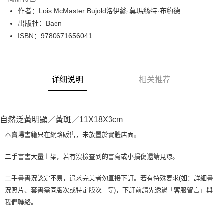
Apple Pay
作者：Lois McMaster Bujold洛伊絲·莫瑪絲特·布約德
出版社：Baen
街口支付
ISBN：9780671656041
悠遊付
Google Pay
详细说明
相关推荐
Plus PAY
大哥付你分期
相关说明
自然泛黃明顯／黃斑／11X18X3cm
【大哥付你分期使用说明】
AFTEE先享后付
1. 本服务由台湾大哥大提供，电信用户可立即使用无须另外申请。（限个人
本賣場書籍只在網路販售，未放置於實體店面。
月租型门号，不开放公司户及预付卡使用）
相关说明
2. 付款方式选择 “大哥付你分期”，订单成立后会自动跳转到大哥付的交易流
一、關於 AFTEE先享後付
二手書書大量上架，若有沒檢查到的書寫或小損傷還請見諒。
程，验证手机门号后，选择欲分期的期数、缴款截止日，确认付款后即完成
ATM付款
1. 於付款方式選擇AFTEE先享後付，將跳出AFTEE先享後付手機驗證視
交易。
窗。
3. 实际核准额度、可分期数及费用金额请依后续交易确认页面所载为准。
二手書書況認定不易，追求完美者勿直接下訂。若有特殊要求(如：詳細書
2. 進行簡訊驗證之後，即可完成結帳手續。
运送方式
4. 订单成立30分钟内，如未前往确认交易或遇审核未通过，订单将自动取
況照片、套書需同版次或特定版次...等)，下訂前請先透過「客服留言」與
3. 訂單確認後不需事先繳費，商品會配送至您的指定地址。
消。如遇 “转专审核”未通过状况，表示未达系统评分，恕无法说明评估内
4. 下訂完成後，您的手機會收到一封繳費通知簡訊，APP會員則會收到
我們聯絡。
全家取貨付款【書籍"本數"8本以上，建議使用中華郵政宅配包
容。
AFTEE APP推播通知。
【缴款方式说明】
裹】
5. 收到商品當下無需繳費，確認無誤後，請再利用繳費通知簡訊或AFTEE
1. 分期款项不并入电信账单，“大哥付你分期”于每月结算日后寄送缴费提醒