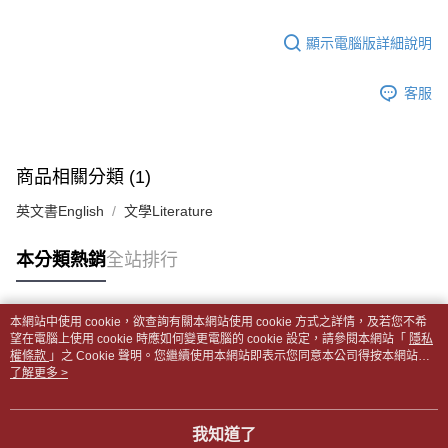
１．於結帳方式選擇「AFTEE先享後付」後，將跳轉至「AFTEE先享後付」
每筆NT$65，滿NT$499(含以上)免運費
2.透過簡訊連結打開帳單後，可選擇「超商條碼／台灣大直營門市／銀行轉
結帳頁面，進行簡訊認證並確認金額後，即可完成結帳。
帳／街口支付／iPASS MONEY」等通路繳費。
顯示電腦版詳細說明
２．訂單成立數日內，您將收到繳費通知簡訊。
付款後全家取貨
３．收到繳費通知簡訊後14天內，點擊此簡訊中的連結，可透過四大超商／
【注意事項】
每筆NT$65，滿NT$499(含以上)免運費
ATM／網路銀行／等多元方式進行付款，方視為交易完成。
1.本服務係由「台灣大哥大股份有限公司」（以下簡稱本公司）所提供，讓
客服
※ 請注意：結帳手續完成當下不需立刻繳費，但若您需要取消訂單，請聯絡
用戶於交易時，得透過本服務購買商品或服務，並由商店將買賣／分期付款
7-11取貨付款【書籍"本數"8本以上，建議使用中華郵政宅配
購買商品的店家。未經商家同意取消之訂單仍視為有效，需透過AFTEE先享
買賣價金債權讓與本公司後，依約使用本公司帳單繳交帳款。
後付繳納相關費用。
包裹】
2.基於同意付款使用「大哥付你分期」之契約關係目的，商店將以您的個人
※ 交易是否成功請以「AFTEE先享後付 」之結帳頁面顯示為準，若有關於
資料（包含姓名、電話或地址）提供予台灣大哥大進項蒐集、處理及利用，
每筆NT$65，滿NT$688(含以上)免運費
是否繳費成功／繳費後需取消欲退款等相關疑問，請聯繫「AFTEE先享後付
商品相關分類 (1)
由本公司與您本人進行分期帳單所需資料之確認、核對及更正。
客戶支援中心」
https://netprotections.freshdesk.com/support/home
3.完整用戶服務條款，請詳閱以下連結：
https://oppay.tw/userRule
付款後7-11取貨
英文書English
文學Literature
【注意事項】
每筆NT$65，滿NT$688(含以上)免運費
１．透過由恩沛科技股份有限公司提供之「AFTEE先享後付」服務完成之交
本分類熱銷
全站排行
易，需依本服務之必要範圍內提供個人資料，並將交易相關給付款項請求債
中華郵政包裹
權轉讓予恩沛科技股份有限公司。
每筆NT$65，滿NT$688(含以上)免運費
２．關於個人資料處理事宜，請瀏覽以下網址：
https://aftee.tw/terms/#terms3
本網站中使用 cookie，欲查詢有關本網站使用 cookie 方式之詳情，及若您不希
中華郵政包裹(離島)
３．未成年的使用者請事先徵得法定代理人或監護人之同意方可使用
熱門標籤
望在電腦上使用 cookie 時應如何變更電腦的 cookie 設定，請參閱本網站「
隱私
「AFTEE先享後付」，若未經同意申辦者引起之損失，本公司不負相關責
權條款
每筆NT$65，滿NT$688(含以上)免運費
」之 Cookie 聲明。您繼續使用本網站即表示您同意本公司得按本網站使
任。
用條款之 Cookie 聲明使用 cookie。
了解更多 >
４．使用「AFTEE先享後付」時，將依據個別帳號之用戶狀況，依本公司即
士林門市自取(書送達簡訊通知)
時審查核予不同之上限額度；若仍有額度不足之情形，本公司將視審查結果
免運費
請求用戶進行身份認證。
我知道了
５．嚴禁一人註冊多個帳號或使用他人資訊註冊。若發現惡意使用之情形，