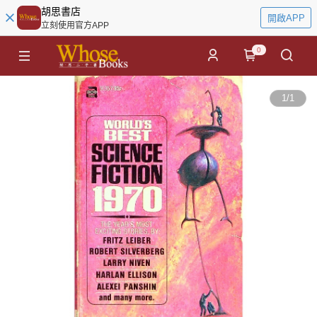
胡思書店
開啟APP
立刻使用官方APP
0
1
/
1