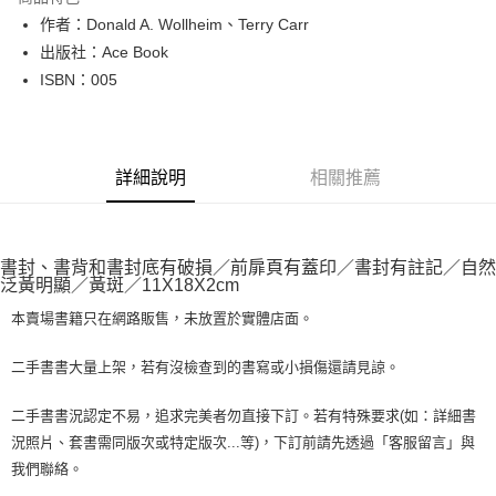
Apple Pay
作者：Donald A. Wollheim、Terry Carr
出版社：Ace Book
街口支付
ISBN：005
悠遊付
Google Pay
詳細說明
相關推薦
全盈+PAY
大哥付你分期
相關說明
書封、書背和書封底有破損／前扉頁有蓋印／書封有註記／自然
【大哥付你分期使用說明】
泛黃明顯／黃斑／11X18X2cm
AFTEE先享後付
1.本服務由台灣大哥大提供，台灣大哥大用戶可立即使用無須另外申請。
2.付款方式選擇「大哥付你分期」，訂單成立後會自動跳轉到大哥付的交易
本賣場書籍只在網路販售，未放置於實體店面。
相關說明
流程，驗證手機門號後，選擇欲分期的期數、繳款截止日，確認付款後即完
【關於「AFTEE先享後付」】
成交易。
ATM付款
AFTEE先享後付是「在收到商品之後才付款」的支付方式。 讓您購物簡單
二手書書大量上架，若有沒檢查到的書寫或小損傷還請見諒。
3.實際核准額度、可分期數及費用金額請依後續交易確認頁面所載為準。
便利好安心！
4.訂單成立30分鐘內，如未前往確認交易或遇審核未通過，訂單將自動取
１．簡單：不需註冊會員、不需綁卡、不需儲值。
運送方式
二手書書況認定不易，追求完美者勿直接下訂。若有特殊要求(如：詳細書
消。如遇「轉專審核」未通過狀況，表示未達大哥付你分期系統評分，恕無
２．便利：只要手機號碼，簡訊認證，即可結帳。
法說明評估內容。
況照片、套書需同版次或特定版次...等)，下訂前請先透過「客服留言」與
３．安心：先確認商品／服務後，再付款。
全家取貨付款【書籍"本數"8本以上，建議使用中華郵政宅配包
【繳款方式說明】
我們聯絡。
1.分期款項不併入電信帳單，「大哥付你分期」於每月結算日後寄送繳費提
裹】
【「AFTEE先享後付」結帳流程】
醒簡訊。