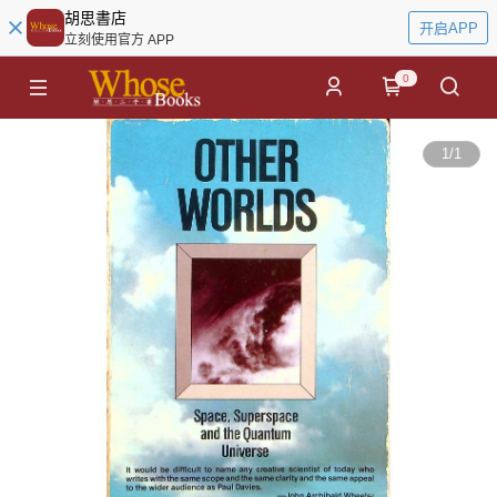
胡思書店
开启APP
立刻使用官方 APP
0
1
/
1