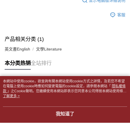
显示电脑版详细说明
2. 通过短信链接打开账单后，可选择 “超商条码／台湾大直营门市／银行转
請留意繳費期限為 14 天。唯有下載 AFTEE App 成為 AFTEE 會員者方能享
付款後全家取貨
账／街口支付／iPASS MONEY”等通路缴费。
有最長 45 天內付款之服務。
每笔NT$65，满NT$499(含以上)免运费
客服
【注意事项】
繳費期限，為商家向您請款的時間，再加上使用AFTEE可延長的天數所計算
1. 本服务系由 “台湾大哥大股份有限公司”所提供，让用户于交易时，得通过
7-11取貨付款【書籍"本數"8本以上，建議使用中華郵政宅配
出。使用AFTEE下訂可以延長您收到商品前的繳費天數，但無法保證一定能
本服务购买商品或服务，并由商店将买卖／分期付款买卖价金债权让与本公
夠在期限內收到商品(例如:預購商品或預計到貨時間較長者)。因此無論收到
包裹】
司后，依约使用本公司账单缴交账款。
商品與否，仍需要請您在AFTEE規定的時間內完成繳費。
产品相关分类 (1)
2. 基于同意付款使用 “大哥付你分期”之契约关系目的，商店将以您的个人资
每笔NT$65，满NT$688(含以上)免运费
料（包含姓名、电话或地址）提供予台湾大哥大进项收集、处理及利用，由
二、付款限制
英文書English
文學Literature
台湾大哥大与本人进行分期账单所需资料之确认、核对及更正。
付款後7-11取貨
1. 初次使用 AFTEE 時，將依認證結果及本公司審查結果，核予每個人不同
3. 完整用户服务条款，请详阅以下链接：
https://oppay.tw/userRule
之上限額度
每笔NT$65，满NT$688(含以上)免运费
本分类热销
全站排行
2. 結帳金額須大於NT$30
3. 目前僅支援台灣會員
中華郵政包裹
每笔NT$65，满NT$688(含以上)免运费
三、聲明條款
本網站中使用cookie，欲查詢有關本網站使用cookie方式之詳情，及若您不希望
「AFTEE先享後付」(下稱本服務)乃由恩沛科技股份有限公司(下稱 AFTEE )
热门标签
在電腦上使用cookie時應如何變更電腦的cookie設定，請參閱本網站「
隱私權條
中華郵政包裹(離島)
所提供，並由 AFTEE 向您收取款項。因使用本服務所須提供之個人資料(包
款
」之Cookie聲明。您繼續使用本網站即表示您同意本公司得按本網站使用條款
含但不限於訂購人姓名、電話，收件人姓名、電話、收件地址)，將交付予
每笔NT$65，满NT$688(含以上)免运费
之Cookie聲明使用cookie。
了解更多 >
AFTEE 於本服務必要服務範圍內運用。關於 AFTEE 對於個人資料之蒐集、
處理、利用，詳參 AFTEE 官網之『個人資料蒐集、處理及利用告知聲明』
士林門市自取(書送達簡訊通知)
（
https://aftee.tw/privacypolicy/
）。
我知道了
免运费
若款項超過繳費期限，將根據當次的金額加收年利率 16% 的逾期滯納金。
中華郵政【國際航空包裹】*收件人請填寫本名
未成年的使用者，請事先徵得法定代理人或監護人之同意方可使用
查看运费