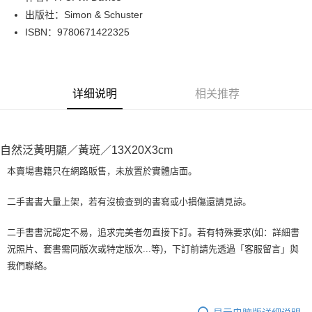
出版社：Simon & Schuster
街口支付
ISBN：9780671422325
悠遊付
Google Pay
详细说明
相关推荐
Plus PAY
大哥付你分期
相关说明
自然泛黃明顯／黃斑／13X20X3cm
【大哥付你分期使用说明】
AFTEE先享后付
1. 本服务由台湾大哥大提供，电信用户可立即使用无须另外申请。（限个人
本賣場書籍只在網路販售，未放置於實體店面。
月租型门号，不开放公司户及预付卡使用）
相关说明
2. 付款方式选择 “大哥付你分期”，订单成立后会自动跳转到大哥付的交易流
一、關於 AFTEE先享後付
二手書書大量上架，若有沒檢查到的書寫或小損傷還請見諒。
程，验证手机门号后，选择欲分期的期数、缴款截止日，确认付款后即完成
ATM付款
1. 於付款方式選擇AFTEE先享後付，將跳出AFTEE先享後付手機驗證視
交易。
窗。
3. 实际核准额度、可分期数及费用金额请依后续交易确认页面所载为准。
二手書書況認定不易，追求完美者勿直接下訂。若有特殊要求(如：詳細書
2. 進行簡訊驗證之後，即可完成結帳手續。
运送方式
4. 订单成立30分钟内，如未前往确认交易或遇审核未通过，订单将自动取
況照片、套書需同版次或特定版次...等)，下訂前請先透過「客服留言」與
3. 訂單確認後不需事先繳費，商品會配送至您的指定地址。
消。如遇 “转专审核”未通过状况，表示未达系统评分，恕无法说明评估内
4. 下訂完成後，您的手機會收到一封繳費通知簡訊，APP會員則會收到
我們聯絡。
全家取貨付款【書籍"本數"8本以上，建議使用中華郵政宅配包
容。
AFTEE APP推播通知。
【缴款方式说明】
裹】
5. 收到商品當下無需繳費，確認無誤後，請再利用繳費通知簡訊或AFTEE
1. 分期款项不并入电信账单，“大哥付你分期”于每月结算日后寄送缴费提醒
APP於四大便利商店‧ATM/網銀等方式進行付款。
每笔NT$65，满NT$499(含以上)免运费
短信。