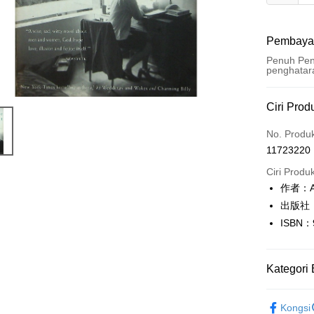
Pembaya
Penuh Pen
penghatar
Kaedah 
Ciri Prod
Kad Kredi
No. Produ
11723220
Pengambil
Ciri Produ
LINE Pay
作者：Al
出版社：Di
Apple Pay
ISBN：
JKOPAY
Easy Walle
Kategori 
Google Pa
英文書Engl
Kongsi
Plus PAY