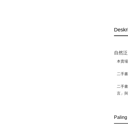
Deskr
自然泛
本賣
二手
二手書
言」
Paling