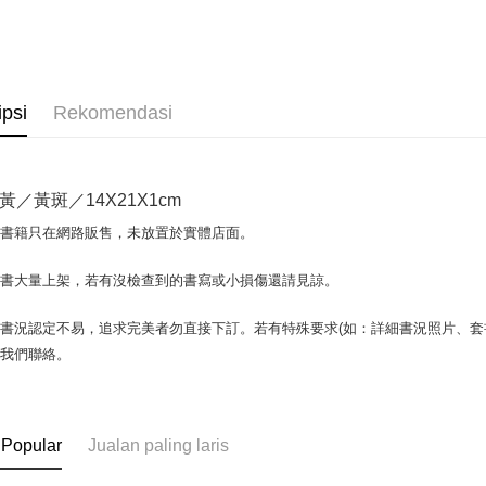
OP Pay La
Deskripsi
[Terma Pe
AFTEE
ipsi
Rekomendasi
Perkhidmat
Deskripsi
pengguna 
Pertama, 
Pemindah
Kemudian
Jika anda 
1. Dengan
黃／黃斑／14X21X1cm
akan menga
pengesaha
Later sele
2. Anda b
Pilihan 
場書籍只在網路販售，未放置於實體店面。
mudah alih
3. Tiada b
akhir pemb
dihantar k
全家取貨付
pembayara
書書大量上架，若有沒檢查到的書寫或小損傷還請見諒。
4. Setela
包裹】
manakala a
Had kredit
AFTEE.
NT$65/pes
書況認定不易，追求完美者勿直接下訂。若有特殊要求(如：詳細書況照片、套書
yang diken
5. Tiada b
NT$499 at
與我們聯絡。
pada hala
pembayara
dalam tal
付款後全
Jika trans
aplikasi A
dibuat, at
NT$65/pes
akan dibat
Sila ambil
 Popular
Jualan paling laris
NT$499 at
peringkat 
bagaimanap
tidak dipe
dan mendaf