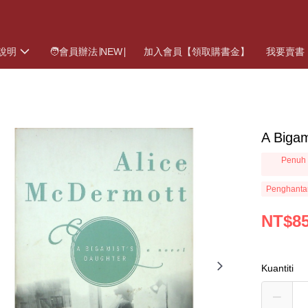
說明
🧑會員辦法∣NEW∣
加入會員【領取購書金】
我要賣書
A Biga
Penuh 
Penghanta
NT$8
Kuantiti