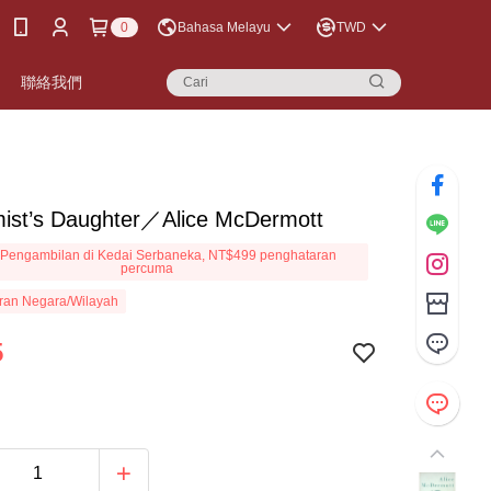
0
Bahasa Melayu
TWD
聯絡我們
mist’s Daughter／Alice McDermott
Pengambilan di Kedai Serbaneka, NT$499 penghataran
percuma
ran Negara/Wilayah
5