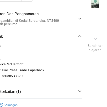
ran Dan Penghantaran
gambilan di Kedai Serbaneka, NT$499
an percuma
Pembayaran
uk
t (Bayaran Penuh)
k
Bersihkan
Sejarah
an di Kedai Serbaneka
k
ice McDermott
al Press Trade Paperback
9780385333290
t
Berkaitan (1)
y
ish
文學Literature
Sokongan