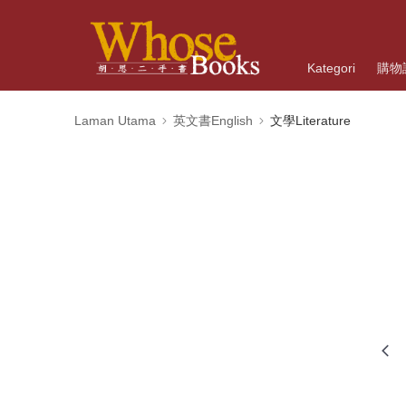
Kategori
購物
Laman Utama
英文書English
文學Literature