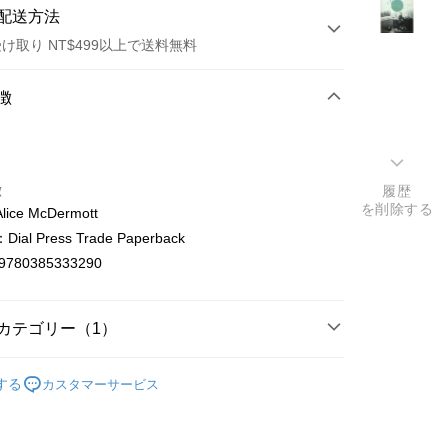
配送方法
け取り NT$499以上で送料無料
方法
徴
カード1回払い
店頭代金引換
徴
履歴
を削除する
ice McDermott
al Press Trade Paperback
9780385333290
t
カテゴリー（1）
y
ish
文學Literature
する
カスタマーサービス
ter