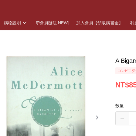
購物說明
🧑會員辦法∣NEW∣
加入會員【領取購書金】
我
A Biga
コンビニ受
NT$8
数量