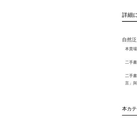
詳細
自然泛
本賣
二手
二手書
言」
本カテ