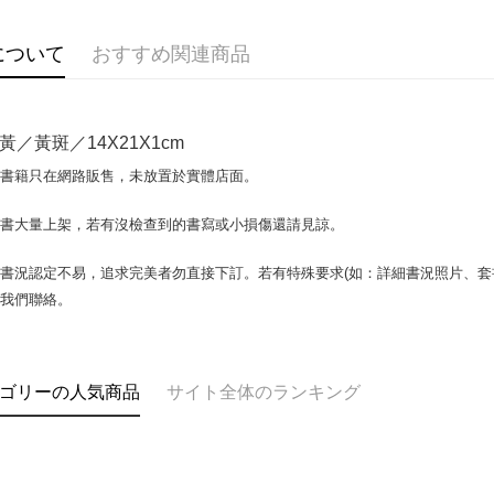
説明
【OP Pay
AFTEE
1. 本サ
について
おすすめ関連商品
追加の申
説明
2. 支払い
一、 AF
ATM払い
動的に OP
1.お支払
払いの回
ドウが表
黃／黃斑／14X21X1cm
す。
2.SMS
3. 実際
3.注文す
配送方法
場書籍只在網路販售，未放置於實體店面。
ジを基準
す。
4. 注文
4.ご注文
全家取貨付
合、注文
書書大量上架，若有沒檢查到的書寫或小損傷還請見諒。
員の場合は
包裹】
が発生し
5.商品受
評価内容
たはアプリ
配送毎にN
書況認定不易，追求完美者勿直接下訂。若有特殊要求(如：詳細書況照片、套書
ングでお
與我們聯絡。
付款後全
【支払い
代金納付期
配送毎にN
1. 分割払
プリをダウ
の締め日後
以内まで
2. SM
7-11取
ゴリーの人気商品
サイト全体のランキング
湾大直営店
お支払期限
包裹】
で支払い
もとに計算
配送毎にN
期限を延
【注意事
（例：予
付款後7-1
1. 本サ
の有無に関