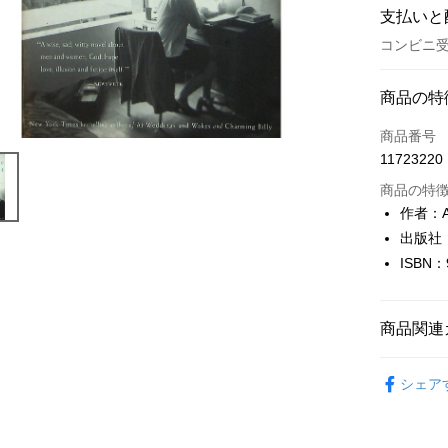
支払いと
コンビニ受
お支払い
商品の特
クレジット
商品番号
11723220
コンビニ
商品の特
LINE Pay
作者：Al
出版社：Di
Apple Pay
ISBN：
JKOPAY
Easy Walle
商品関連
Google Pa
英文書Engl
シェア
Plus Pay
OP Pay La