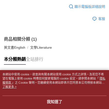
１．於結帳方式選擇「AFTEE先享後付」後，將跳轉至「AFTEE先享後付」
每筆NT$65，滿NT$499(含以上)免運費
2.透過簡訊連結打開帳單後，可選擇「超商條碼／台灣大直營門市／銀行轉
結帳頁面，進行簡訊認證並確認金額後，即可完成結帳。
顯示電腦版詳細說明
帳／街口支付／iPASS MONEY」等通路繳費。
２．訂單成立數日內，您將收到繳費通知簡訊。
付款後全家取貨
３．收到繳費通知簡訊後14天內，點擊此簡訊中的連結，可透過四大超商／
【注意事項】
每筆NT$65，滿NT$499(含以上)免運費
客服
ATM／網路銀行／等多元方式進行付款，方視為交易完成。
1.本服務係由「台灣大哥大股份有限公司」（以下簡稱本公司）所提供，讓
※ 請注意：結帳手續完成當下不需立刻繳費，但若您需要取消訂單，請聯絡
用戶於交易時，得透過本服務購買商品或服務，並由商店將買賣／分期付款
7-11取貨付款【書籍"本數"8本以上，建議使用中華郵政宅配
購買商品的店家。未經商家同意取消之訂單仍視為有效，需透過AFTEE先享
買賣價金債權讓與本公司後，依約使用本公司帳單繳交帳款。
後付繳納相關費用。
包裹】
2.基於同意付款使用「大哥付你分期」之契約關係目的，商店將以您的個人
※ 交易是否成功請以「AFTEE先享後付 」之結帳頁面顯示為準，若有關於
商品相關分類 (1)
資料（包含姓名、電話或地址）提供予台灣大哥大進項蒐集、處理及利用，
每筆NT$65，滿NT$688(含以上)免運費
是否繳費成功／繳費後需取消欲退款等相關疑問，請聯繫「AFTEE先享後付
由本公司與您本人進行分期帳單所需資料之確認、核對及更正。
客戶支援中心」
https://netprotections.freshdesk.com/support/home
英文書English
文學Literature
3.完整用戶服務條款，請詳閱以下連結：
https://oppay.tw/userRule
付款後7-11取貨
【注意事項】
每筆NT$65，滿NT$688(含以上)免運費
本分類熱銷
全站排行
１．透過由恩沛科技股份有限公司提供之「AFTEE先享後付」服務完成之交
易，需依本服務之必要範圍內提供個人資料，並將交易相關給付款項請求債
中華郵政包裹
權轉讓予恩沛科技股份有限公司。
每筆NT$65，滿NT$688(含以上)免運費
２．關於個人資料處理事宜，請瀏覽以下網址：
本網站中使用 cookie，欲查詢有關本網站使用 cookie 方式之詳情，及若您不希
https://aftee.tw/terms/#terms3
熱門標籤
望在電腦上使用 cookie 時應如何變更電腦的 cookie 設定，請參閱本網站「
隱私
中華郵政包裹(離島)
３．未成年的使用者請事先徵得法定代理人或監護人之同意方可使用
權條款
」之 Cookie 聲明。您繼續使用本網站即表示您同意本公司得按本網站使
「AFTEE先享後付」，若未經同意申辦者引起之損失，本公司不負相關責
每筆NT$65，滿NT$688(含以上)免運費
用條款之 Cookie 聲明使用 cookie。
了解更多 >
任。
４．使用「AFTEE先享後付」時，將依據個別帳號之用戶狀況，依本公司即
士林門市自取(書送達簡訊通知)
時審查核予不同之上限額度；若仍有額度不足之情形，本公司將視審查結果
我知道了
免運費
請求用戶進行身份認證。
５．嚴禁一人註冊多個帳號或使用他人資訊註冊。若發現惡意使用之情形，