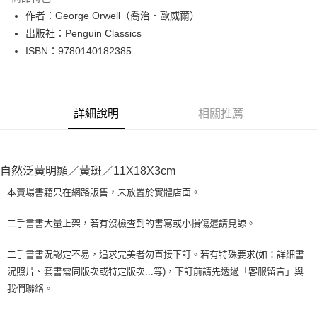
Apple Pay
作者：George Orwell（喬治．歐威爾）
出版社：Penguin Classics
街口支付
ISBN：9780140182385
悠遊付
Google Pay
詳細說明
相關推薦
全盈+PAY
大哥付你分期
相關說明
自然泛黃明顯／黃斑／11X18X3cm
【大哥付你分期使用說明】
AFTEE先享後付
1.本服務由台灣大哥大提供，台灣大哥大用戶可立即使用無須另外申請。
本賣場書籍只在網路販售，未放置於實體店面。
2.付款方式選擇「大哥付你分期」，訂單成立後會自動跳轉到大哥付的交易
相關說明
流程，驗證手機門號後，選擇欲分期的期數、繳款截止日，確認付款後即完
【關於「AFTEE先享後付」】
二手書書大量上架，若有沒檢查到的書寫或小損傷還請見諒。
成交易。
ATM付款
AFTEE先享後付是「在收到商品之後才付款」的支付方式。 讓您購物簡單
3.實際核准額度、可分期數及費用金額請依後續交易確認頁面所載為準。
便利好安心！
4.訂單成立30分鐘內，如未前往確認交易或遇審核未通過，訂單將自動取
二手書書況認定不易，追求完美者勿直接下訂。若有特殊要求(如：詳細書
１．簡單：不需註冊會員、不需綁卡、不需儲值。
運送方式
消。如遇「轉專審核」未通過狀況，表示未達大哥付你分期系統評分，恕無
況照片、套書需同版次或特定版次...等)，下訂前請先透過「客服留言」與
２．便利：只要手機號碼，簡訊認證，即可結帳。
法說明評估內容。
３．安心：先確認商品／服務後，再付款。
我們聯絡。
全家取貨付款【書籍"本數"8本以上，建議使用中華郵政宅配包
【繳款方式說明】
1.分期款項不併入電信帳單，「大哥付你分期」於每月結算日後寄送繳費提
裹】
【「AFTEE先享後付」結帳流程】
醒簡訊。