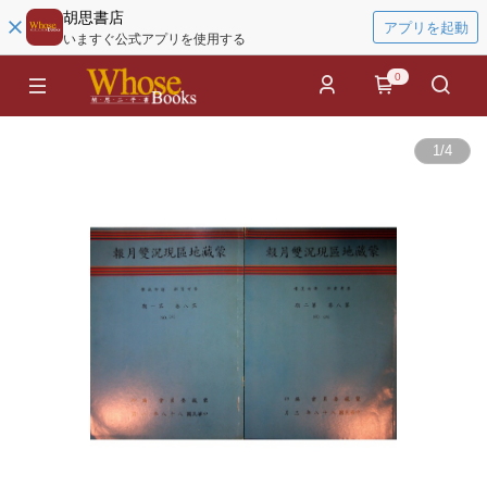
胡思書店
アプリを起動
いますぐ公式アプリを使用する
0
1
/
4