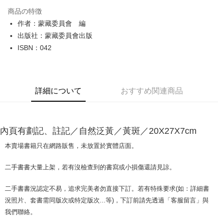
LINE Pay
商品の特徴
Apple Pay
作者：蒙藏委員會 編
出版社：蒙藏委員會出版
JKOPAY
ISBN：042
Easy Wallet
Google Pay
詳細について
おすすめ関連商品
Plus Pay
OP Pay Later
説明
內頁有劃記、註記／自然泛黃／黃斑／20X27X7cm
【OP Pay Later 使用説明】
AFTEE代金後払い
1. 本サービスは台湾大哥大によって提供され、台湾大哥大のユーザーは追
本賣場書籍只在網路販售，未放置於實體店面。
加の申請なしで即時に利用可能です。
説明
2. 支払い方法で「OP Pay Later」を選択すると、注文が成立した後に自動
一、 AFTEE代金後払いについて
二手書書大量上架，若有沒檢查到的書寫或小損傷還請見諒。
的に OP Pay Later の取引プロセスに移行し、携帯番号を確認後、分割払
ATM払い
1.お支払い方法でAFTEE代金後払いを選択すると、携帯電話認証ウィンド
いの回数や支払い期限を選択し、支払いを確認すると取引が完了します。
ウが表示されます。
3. 実際の承認額、分割回数および費用については、後続の取引確認ページ
二手書書況認定不易，追求完美者勿直接下訂。若有特殊要求(如：詳細書
2.SMSで認証してお支払い手続を進めてください。
配送方法
を基準とします。
3.注文するときのお支払いは不要です。商品はご指定の住所に配送されま
況照片、套書需同版次或特定版次...等)，下訂前請先透過「客服留言」與
4. 注文成立後30分以内に確認取引を行わない場合や審査が通過しない場
す。
全家取貨付款【書籍"本數"8本以上，建議使用中華郵政宅配包
我們聯絡。
合、注文は自動的にキャンセルされます。「転専審査」に未通過の状況が
4.ご注文が完了すると、携帯に支払い通知のSMSが届きます。アプリ会員