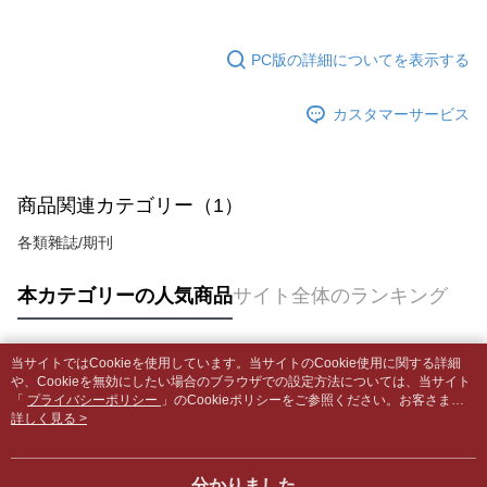
発生した場合は、システムの評価基準に達していないことを意味し、評価
裹】
の場合は、AFTEE アプリプッシュ通知が届きます。
内容についての説明はいたしかねます。
5.商品受け取り時のお支払いは不要です。商品を確かめてから、SMSまた
配送毎にNT$65、NT$499以上で送料無料
はアプリの通知に従って、4大コンビニ、またはATM/オンラインバンキン
PC版の詳細についてを表示する
グでお支払いください。
付款後全家取貨
【支払い方法の説明】
1. 分割払いの金額は電信請求書に統合されず、「OP Pay Later」は毎月の
配送毎にNT$65、NT$499以上で送料無料
代金納付期限は最短で 14 日以内ですので、ご注意ください。AFTEE アプ
カスタマーサービス
締め日後に支払いリマインダーのSMSを送信します。
リをダウンロードして AFTEE 会員になるとお支払い期限を最長 45 日以内
2. SMSのリンクを通じて請求書を開いた後、「コンビニバーコード／台湾
7-11取貨付款【書籍"本數"8本以上，建議使用中華郵政宅配
まで延長できます。
大直営店舗／銀行振込／街口支払い／iPASS MONEY」などのチャネルで
包裹】
支払いを選択できます。
お支払期限は、ショップが請求した期日と、AFTEEで延長できる日数をも
配送毎にNT$65、NT$688以上で送料無料
商品関連カテゴリー（1）
とに計算されます。AFTEEで注文すると、商品を受け取るまで支払い期限
【注意事項】
を延長できますが、商品を期限内に受け取れない場合があります（例：予
1. 本サービスは「台湾大哥大株式会社」（以下「当社」といいます）によ
各類雜誌/期刊
付款後7-11取貨
約商品や商品到着日が比較的遅い商品）。そのため、商品到着の有無に関
って提供され、ユーザーが取引時に本サービスを通じて商品やサービスを
わらず、AFTEEで指定された期限内にお支払いください。
配送毎にNT$65、NT$688以上で送料無料
購入できるようにし、店舗が売買／分割払い売買の債権を当社に譲渡した
本カテゴリーの人気商品
サイト全体のランキング
後、契約に基づいて当社の請求書で帳款を支払うことになります。
二、支払い限度額
中華郵政包裹
2. 「OP Pay Later」を利用する契約関係の目的から、店舗はあなたの個人
1.初回 AFTEEを ご利用の際に、認証結果及び当社の審査の結果に基づ
情報（名前、電話または住所を含む）を台湾大哥大に提供し、収集、処理
配送毎にNT$65、NT$688以上で送料無料
き、限度額が設定されます。
および利用するために、当社があなた本人と分割請求書に必要な情報の確
当サイトではCookieを使用しています。当サイトのCookie使用に関する詳細
2.決済金額は最低NT$20です。
人気タグ
認、照合および修正を行います。
や、Cookieを無効にしたい場合のブラウザでの設定方法については、当サイト
中華郵政包裹(離島)
3.現在、台湾の会員のみご利用いただけます。
3. 完全なユーザーサービス規約については、以下のリンクを参照してくだ
「
プライバシーポリシー
」のCookieポリシーをご参照ください。お客さま
配送毎にNT$65、NT$688以上で送料無料
さい：
https://oppay.tw/userRule
が、当サイトを引き続き使用される場合、当社がサイト利用規約のCookieポリ
詳しく見る >
三、利用規約「AFTEE代金後払い」（以下当サービスという）はネットプ
シーに基づいてCookieを使用することに同意したものとみなします。
ロテクションズ（以下 AFTEE という）が提供し、AFTEEが代金を徴収し
士林門市自取(書送達簡訊通知)
ます。当サービスご利用の際に提供しなければならない個人情報（注文者
送料無料
の氏名、電話番号、受取人の氏名、電話番号、受取人住所を含むがこれに
分かりました