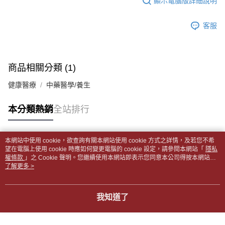
顯示電腦版詳細說明
帳／街口支付／iPASS MONEY」等通路繳費。
２．訂單成立數日內，您將收到繳費通知簡訊。
付款後全家取貨
３．收到繳費通知簡訊後14天內，點擊此簡訊中的連結，可透過四大超商／
【注意事項】
每筆NT$65，滿NT$499(含以上)免運費
客服
ATM／網路銀行／等多元方式進行付款，方視為交易完成。
1.本服務係由「台灣大哥大股份有限公司」（以下簡稱本公司）所提供，讓
※ 請注意：結帳手續完成當下不需立刻繳費，但若您需要取消訂單，請聯絡
用戶於交易時，得透過本服務購買商品或服務，並由商店將買賣／分期付款
7-11取貨付款【書籍"本數"8本以上，建議使用中華郵政宅配
購買商品的店家。未經商家同意取消之訂單仍視為有效，需透過AFTEE先享
買賣價金債權讓與本公司後，依約使用本公司帳單繳交帳款。
後付繳納相關費用。
包裹】
2.基於同意付款使用「大哥付你分期」之契約關係目的，商店將以您的個人
※ 交易是否成功請以「AFTEE先享後付 」之結帳頁面顯示為準，若有關於
商品相關分類 (1)
資料（包含姓名、電話或地址）提供予台灣大哥大進項蒐集、處理及利用，
每筆NT$65，滿NT$688(含以上)免運費
是否繳費成功／繳費後需取消欲退款等相關疑問，請聯繫「AFTEE先享後付
由本公司與您本人進行分期帳單所需資料之確認、核對及更正。
客戶支援中心」
https://netprotections.freshdesk.com/support/home
健康醫療
中藥醫學/養生
3.完整用戶服務條款，請詳閱以下連結：
https://oppay.tw/userRule
付款後7-11取貨
【注意事項】
每筆NT$65，滿NT$688(含以上)免運費
本分類熱銷
全站排行
１．透過由恩沛科技股份有限公司提供之「AFTEE先享後付」服務完成之交
易，需依本服務之必要範圍內提供個人資料，並將交易相關給付款項請求債
中華郵政包裹
權轉讓予恩沛科技股份有限公司。
每筆NT$65，滿NT$688(含以上)免運費
２．關於個人資料處理事宜，請瀏覽以下網址：
本網站中使用 cookie，欲查詢有關本網站使用 cookie 方式之詳情，及若您不希
https://aftee.tw/terms/#terms3
熱門標籤
望在電腦上使用 cookie 時應如何變更電腦的 cookie 設定，請參閱本網站「
隱私
中華郵政包裹(離島)
３．未成年的使用者請事先徵得法定代理人或監護人之同意方可使用
權條款
」之 Cookie 聲明。您繼續使用本網站即表示您同意本公司得按本網站使
「AFTEE先享後付」，若未經同意申辦者引起之損失，本公司不負相關責
每筆NT$65，滿NT$688(含以上)免運費
用條款之 Cookie 聲明使用 cookie。
了解更多 >
任。
４．使用「AFTEE先享後付」時，將依據個別帳號之用戶狀況，依本公司即
士林門市自取(書送達簡訊通知)
時審查核予不同之上限額度；若仍有額度不足之情形，本公司將視審查結果
我知道了
免運費
請求用戶進行身份認證。
５．嚴禁一人註冊多個帳號或使用他人資訊註冊。若發現惡意使用之情形，
中華郵政【國際航空包裹】*收件人請填寫本名
恩沛科技股份有限公司將有權停止該用戶之使用額度並採取法律行動。
查看運費