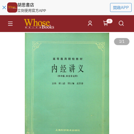
胡思書店
開啟APP
立刻使用官方APP
0
1
/
1