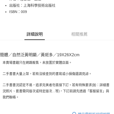
出版社：上海科學技術出版社
街口支付
ISBN：009
悠遊付
Google Pay
詳細說明
相關推薦
全盈+PAY
大哥付你分期
相關說明
簡體／自然泛黃明顯／黃斑多／19X26X2cm
【大哥付你分期使用說明】
AFTEE先享後付
1.本服務由台灣大哥大提供，台灣大哥大用戶可立即使用無須另外申請。
本賣場書籍只在網路販售，未放置於實體店面。
2.付款方式選擇「大哥付你分期」，訂單成立後會自動跳轉到大哥付的交易
相關說明
流程，驗證手機門號後，選擇欲分期的期數、繳款截止日，確認付款後即完
【關於「AFTEE先享後付」】
二手書書大量上架，若有沒檢查到的書寫或小損傷還請見諒。
成交易。
ATM付款
AFTEE先享後付是「在收到商品之後才付款」的支付方式。 讓您購物簡單
3.實際核准額度、可分期數及費用金額請依後續交易確認頁面所載為準。
便利好安心！
4.訂單成立30分鐘內，如未前往確認交易或遇審核未通過，訂單將自動取
二手書書況認定不易，追求完美者勿直接下訂。若有特殊要求(如：詳細書
１．簡單：不需註冊會員、不需綁卡、不需儲值。
運送方式
消。如遇「轉專審核」未通過狀況，表示未達大哥付你分期系統評分，恕無
況照片、套書需同版次或特定版次...等)，下訂前請先透過「客服留言」與
２．便利：只要手機號碼，簡訊認證，即可結帳。
法說明評估內容。
３．安心：先確認商品／服務後，再付款。
我們聯絡。
全家取貨付款【書籍"本數"8本以上，建議使用中華郵政宅配包
【繳款方式說明】
1.分期款項不併入電信帳單，「大哥付你分期」於每月結算日後寄送繳費提
裹】
【「AFTEE先享後付」結帳流程】
醒簡訊。
１．於結帳方式選擇「AFTEE先享後付」後，將跳轉至「AFTEE先享後付」
每筆NT$65，滿NT$499(含以上)免運費
2.透過簡訊連結打開帳單後，可選擇「超商條碼／台灣大直營門市／銀行轉
結帳頁面，進行簡訊認證並確認金額後，即可完成結帳。