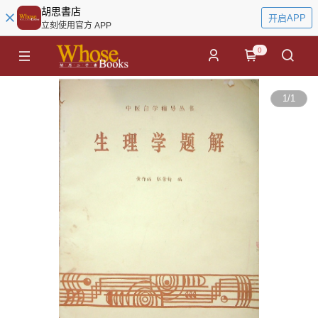
胡思書店
开启APP
立刻使用官方 APP
0
1
/
1