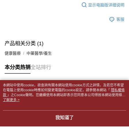
2. 通过短信链接打开账单后，可选择 “超商条码／台湾大直营门市／银行转
显示电脑版详细说明
請留意繳費期限為 14 天。唯有下載 AFTEE App 成為 AFTEE 會員者方能享
付款後全家取貨
账／街口支付／iPASS MONEY”等通路缴费。
有最長 45 天內付款之服務。
每笔NT$65，满NT$499(含以上)免运费
【注意事项】
客服
繳費期限，為商家向您請款的時間，再加上使用AFTEE可延長的天數所計算
1. 本服务系由 “台湾大哥大股份有限公司”所提供，让用户于交易时，得通过
7-11取貨付款【書籍"本數"8本以上，建議使用中華郵政宅配
出。使用AFTEE下訂可以延長您收到商品前的繳費天數，但無法保證一定能
本服务购买商品或服务，并由商店将买卖／分期付款买卖价金债权让与本公
夠在期限內收到商品(例如:預購商品或預計到貨時間較長者)。因此無論收到
包裹】
司后，依约使用本公司账单缴交账款。
商品與否，仍需要請您在AFTEE規定的時間內完成繳費。
2. 基于同意付款使用 “大哥付你分期”之契约关系目的，商店将以您的个人资
每笔NT$65，满NT$688(含以上)免运费
产品相关分类 (1)
料（包含姓名、电话或地址）提供予台湾大哥大进项收集、处理及利用，由
二、付款限制
台湾大哥大与本人进行分期账单所需资料之确认、核对及更正。
付款後7-11取貨
1. 初次使用 AFTEE 時，將依認證結果及本公司審查結果，核予每個人不同
健康醫療
中藥醫學/養生
3. 完整用户服务条款，请详阅以下链接：
https://oppay.tw/userRule
之上限額度
每笔NT$65，满NT$688(含以上)免运费
2. 結帳金額須大於NT$30
本分类热销
全站排行
3. 目前僅支援台灣會員
中華郵政包裹
每笔NT$65，满NT$688(含以上)免运费
三、聲明條款
「AFTEE先享後付」(下稱本服務)乃由恩沛科技股份有限公司(下稱 AFTEE )
本網站中使用cookie，欲查詢有關本網站使用cookie方式之詳情，及若您不希望
中華郵政包裹(離島)
所提供，並由 AFTEE 向您收取款項。因使用本服務所須提供之個人資料(包
热门标签
在電腦上使用cookie時應如何變更電腦的cookie設定，請參閱本網站「
隱私權條
含但不限於訂購人姓名、電話，收件人姓名、電話、收件地址)，將交付予
款
每笔NT$65，满NT$688(含以上)免运费
」之Cookie聲明。您繼續使用本網站即表示您同意本公司得按本網站使用條款
AFTEE 於本服務必要服務範圍內運用。關於 AFTEE 對於個人資料之蒐集、
之Cookie聲明使用cookie。
了解更多 >
處理、利用，詳參 AFTEE 官網之『個人資料蒐集、處理及利用告知聲明』
士林門市自取(書送達簡訊通知)
（
https://aftee.tw/privacypolicy/
）。
免运费
我知道了
若款項超過繳費期限，將根據當次的金額加收年利率 16% 的逾期滯納金。
中華郵政【國際航空包裹】*收件人請填寫本名
未成年的使用者，請事先徵得法定代理人或監護人之同意方可使用
查看运费