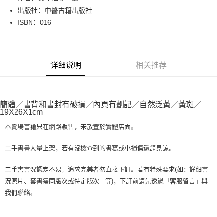
出版社：中醫古籍出版社
街口支付
ISBN：016
悠遊付
Google Pay
详细说明
相关推荐
Plus PAY
大哥付你分期
相关说明
簡體／書背和書封有破損／內頁有劃記／自然泛黃／黃斑／
【大哥付你分期使用说明】
19X26X1cm
AFTEE先享后付
1. 本服务由台湾大哥大提供，电信用户可立即使用无须另外申请。（限个人
月租型门号，不开放公司户及预付卡使用）
本賣場書籍只在網路販售，未放置於實體店面。
相关说明
2. 付款方式选择 “大哥付你分期”，订单成立后会自动跳转到大哥付的交易流
一、關於 AFTEE先享後付
程，验证手机门号后，选择欲分期的期数、缴款截止日，确认付款后即完成
ATM付款
1. 於付款方式選擇AFTEE先享後付，將跳出AFTEE先享後付手機驗證視
二手書書大量上架，若有沒檢查到的書寫或小損傷還請見諒。
交易。
窗。
3. 实际核准额度、可分期数及费用金额请依后续交易确认页面所载为准。
2. 進行簡訊驗證之後，即可完成結帳手續。
运送方式
二手書書況認定不易，追求完美者勿直接下訂。若有特殊要求(如：詳細書
4. 订单成立30分钟内，如未前往确认交易或遇审核未通过，订单将自动取
3. 訂單確認後不需事先繳費，商品會配送至您的指定地址。
消。如遇 “转专审核”未通过状况，表示未达系统评分，恕无法说明评估内
況照片、套書需同版次或特定版次...等)，下訂前請先透過「客服留言」與
4. 下訂完成後，您的手機會收到一封繳費通知簡訊，APP會員則會收到
全家取貨付款【書籍"本數"8本以上，建議使用中華郵政宅配包
容。
AFTEE APP推播通知。
我們聯絡。
【缴款方式说明】
裹】
5. 收到商品當下無需繳費，確認無誤後，請再利用繳費通知簡訊或AFTEE
1. 分期款项不并入电信账单，“大哥付你分期”于每月结算日后寄送缴费提醒
APP於四大便利商店‧ATM/網銀等方式進行付款。
每笔NT$65，满NT$499(含以上)免运费
短信。