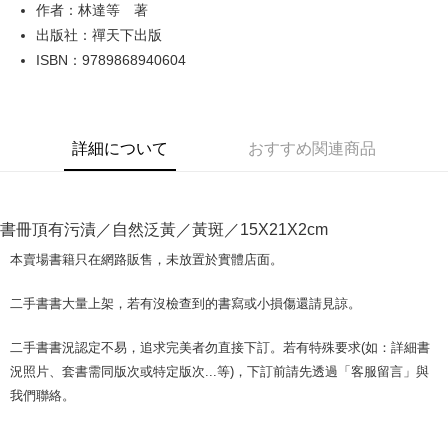
Apple Pay
作者：林達等 著
出版社：禪天下出版
JKOPAY
ISBN：9789868940604
Easy Wallet
Google Pay
詳細について
おすすめ関連商品
Plus Pay
OP Pay Later
説明
書冊頂有污漬／自然泛黃／黃斑／15X21X2cm
【OP Pay Later 使用説明】
AFTEE代金後払い
1. 本サービスは台湾大哥大によって提供され、台湾大哥大のユーザーは追
本賣場書籍只在網路販售，未放置於實體店面。
加の申請なしで即時に利用可能です。
説明
2. 支払い方法で「OP Pay Later」を選択すると、注文が成立した後に自動
一、 AFTEE代金後払いについて
二手書書大量上架，若有沒檢查到的書寫或小損傷還請見諒。
的に OP Pay Later の取引プロセスに移行し、携帯番号を確認後、分割払
ATM払い
1.お支払い方法でAFTEE代金後払いを選択すると、携帯電話認証ウィンド
いの回数や支払い期限を選択し、支払いを確認すると取引が完了します。
ウが表示されます。
3. 実際の承認額、分割回数および費用については、後続の取引確認ページ
二手書書況認定不易，追求完美者勿直接下訂。若有特殊要求(如：詳細書
2.SMSで認証してお支払い手続を進めてください。
配送方法
を基準とします。
3.注文するときのお支払いは不要です。商品はご指定の住所に配送されま
況照片、套書需同版次或特定版次...等)，下訂前請先透過「客服留言」與
4. 注文成立後30分以内に確認取引を行わない場合や審査が通過しない場
す。
全家取貨付款【書籍"本數"8本以上，建議使用中華郵政宅配包
我們聯絡。
合、注文は自動的にキャンセルされます。「転専審査」に未通過の状況が
4.ご注文が完了すると、携帯に支払い通知のSMSが届きます。アプリ会員
発生した場合は、システムの評価基準に達していないことを意味し、評価
裹】
の場合は、AFTEE アプリプッシュ通知が届きます。
内容についての説明はいたしかねます。
5.商品受け取り時のお支払いは不要です。商品を確かめてから、SMSまた
配送毎にNT$65、NT$499以上で送料無料