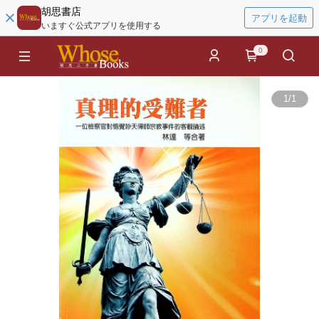
胡思書店
アプリを起動
いますぐ公式アプリを使用する
0
1
/
1