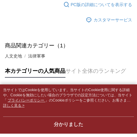
はアプリの通知に従って、4大コンビニ、またはATM/オンラインバンキン
PC版の詳細についてを表示する
グでお支払いください。
付款後全家取貨
【支払い方法の説明】
1. 分割払いの金額は電信請求書に統合されず、「OP Pay Later」は毎月の
配送毎にNT$65、NT$499以上で送料無料
カスタマーサービス
代金納付期限は最短で 14 日以内ですので、ご注意ください。AFTEE アプ
締め日後に支払いリマインダーのSMSを送信します。
リをダウンロードして AFTEE 会員になるとお支払い期限を最長 45 日以内
2. SMSのリンクを通じて請求書を開いた後、「コンビニバーコード／台湾
7-11取貨付款【書籍"本數"8本以上，建議使用中華郵政宅配
まで延長できます。
大直営店舗／銀行振込／街口支払い／iPASS MONEY」などのチャネルで
包裹】
支払いを選択できます。
お支払期限は、ショップが請求した期日と、AFTEEで延長できる日数をも
商品関連カテゴリー（1）
配送毎にNT$65、NT$688以上で送料無料
とに計算されます。AFTEEで注文すると、商品を受け取るまで支払い期限
【注意事項】
を延長できますが、商品を期限内に受け取れない場合があります（例：予
人文史地
法律軍事
1. 本サービスは「台湾大哥大株式会社」（以下「当社」といいます）によ
付款後7-11取貨
約商品や商品到着日が比較的遅い商品）。そのため、商品到着の有無に関
って提供され、ユーザーが取引時に本サービスを通じて商品やサービスを
わらず、AFTEEで指定された期限内にお支払いください。
配送毎にNT$65、NT$688以上で送料無料
購入できるようにし、店舗が売買／分割払い売買の債権を当社に譲渡した
本カテゴリーの人気商品
サイト全体のランキング
後、契約に基づいて当社の請求書で帳款を支払うことになります。
二、支払い限度額
中華郵政包裹
2. 「OP Pay Later」を利用する契約関係の目的から、店舗はあなたの個人
1.初回 AFTEEを ご利用の際に、認証結果及び当社の審査の結果に基づ
情報（名前、電話または住所を含む）を台湾大哥大に提供し、収集、処理
配送毎にNT$65、NT$688以上で送料無料
き、限度額が設定されます。
および利用するために、当社があなた本人と分割請求書に必要な情報の確
当サイトではCookieを使用しています。当サイトのCookie使用に関する詳細
2.決済金額は最低NT$20です。
人気タグ
認、照合および修正を行います。
や、Cookieを無効にしたい場合のブラウザでの設定方法については、当サイト
中華郵政包裹(離島)
3.現在、台湾の会員のみご利用いただけます。
3. 完全なユーザーサービス規約については、以下のリンクを参照してくだ
「
プライバシーポリシー
」のCookieポリシーをご参照ください。お客さま
配送毎にNT$65、NT$688以上で送料無料
が、当サイトを引き続き使用される場合、当社がサイト利用規約のCookieポリ
詳しく見る >
さい：
https://oppay.tw/userRule
三、利用規約「AFTEE代金後払い」（以下当サービスという）はネットプ
シーに基づいてCookieを使用することに同意したものとみなします。
ロテクションズ（以下 AFTEE という）が提供し、AFTEEが代金を徴収し
士林門市自取(書送達簡訊通知)
ます。当サービスご利用の際に提供しなければならない個人情報（注文者
送料無料
分かりました
の氏名、電話番号、受取人の氏名、電話番号、受取人住所を含むがこれに
限らない）は、AFTEEに渡され当サービスで必要な範囲内で利用されま
中華郵政【國際航空包裹】*收件人請填寫本名
送料を確認
す。AFTEEの個人情報の収集、処理、利用について、詳細はAFTEE公式ホ