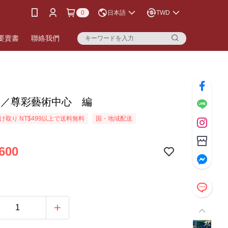
0
日本語
TWD
要賣書
聯絡我們
郎／尊彩藝術中心 編
け取り NT$499以上で送料無料
国・地域配送
600