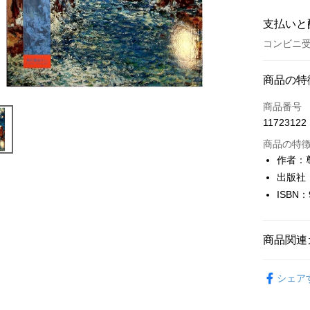
支払いと
コンビニ受
お支払い
商品の特
クレジット
商品番号
11723122
コンビニ
商品の特
LINE Pay
作者：
出版社
Apple Pay
ISBN：
JKOPAY
Easy Walle
商品関連
Google Pa
藝術設計
シェア
Plus Pay
OP Pay La