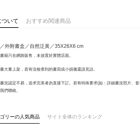
説明
【OP Pay
AFTEE
1. 本サ
について
おすすめ関連商品
追加の申
説明
2. 支払い
一、 AF
ATM払い
動的に OP
1.お支払
払いの回
ドウが表
／外附書盒／自然泛黃／35X26X6 cm
す。
2.SMS
3. 実際
3.注文す
配送方法
場書籍只在網路販售，未放置於實體店面。
ジを基準
す。
4. 注文
4.ご注文
全家取貨付
合、注文
書書大量上架，若有沒檢查到的書寫或小損傷還請見諒。
員の場合は
包裹】
が発生し
5.商品受
評価内容
たはアプリ
配送毎にN
書況認定不易，追求完美者勿直接下訂。若有特殊要求(如：詳細書況照片、套書
ングでお
與我們聯絡。
付款後全
【支払い
代金納付期
配送毎にN
1. 分割払
プリをダウ
の締め日後
以内まで
2. SM
7-11取
ゴリーの人気商品
サイト全体のランキング
湾大直営店
お支払期限
包裹】
で支払い
もとに計算
配送毎にN
期限を延
【注意事
（例：予