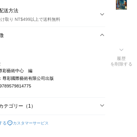
配送方法
け取り NT$499以上で送料無料
方法
徴
カード1回払い
店頭代金引換
履歴
徴
を削除する
尊彩藝術中心 編
：尊彩國際藝術有限公司出版
9789579814775
t
カテゴリー（1）
y
東/西洋畫冊
する
カスタマーサービス
ter