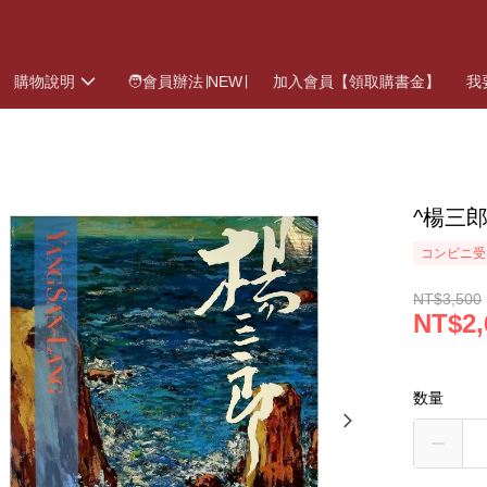
購物說明
🧑會員辦法∣NEW∣
加入會員【領取購書金】
我
^楊三
コンビニ受
NT$3,500
NT$2,
数量