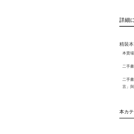
詳細
精裝本
本賣
二手
二手書
言」
本カテ