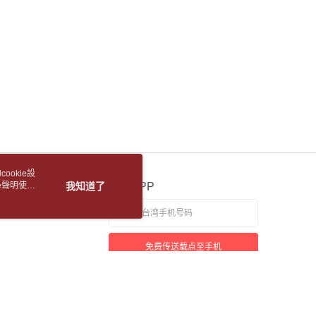
含姓名、电话或地址）提供予台湾大哥大进项收集、处理及利
5，满NT$688(含以上)免运费
限制
湾大哥大与本人进行分期账单所需资料之确认、核对及更正。
使用 AFTEE 時，將依認證結果及本公司審查結果，核予每個人不同
用户服务条款，请详阅以下链接：
https://oppay.tw/userRule
1取貨
度
額須大於NT$30
5，满NT$688(含以上)免运费
僅支援台灣會員
包裹
條款
5，满NT$688(含以上)免运费
E先享後付」(下稱本服務)乃由恩沛科技股份有限公司(下稱 AFTEE
並由 AFTEE 向您收取款項。因使用本服務所須提供之個人資料
裹(離島)
限於訂購人姓名、電話，收件人姓名、電話、收件地址)，將交付
EE 於本服務必要服務範圍內運用。關於 AFTEE 對於個人資料之蒐
5，满NT$688(含以上)免运费
利用，詳參 AFTEE 官網之『個人資料蒐集、處理及利用告知聲
s://aftee.tw/privacypolicy/
）。
取(書送達簡訊通知)
ookie設
繳費期限，將根據當次的金額加收年利率 16% 的逾期滯納金。
e聲明使用
我知道了
官方APP
使用者，請事先徵得法定代理人或監護人之同意方可使用
【國際航空包裹】*收件人請填寫本名
查看运费
個人資料之處理、利用有任何疑問，或欲行使相關法律權利，請
【國際水陸包裹】*收件人請填寫本名
查看运费
科技股份有限公司。若您不同意我們將上開所示之個人資料，連
免费传送载点至手机
買訂單資訊提供予 AFTEE ，或讓 AFTEE 蒐集處理利用您的個
【馬來西亞水陸包裹】*收件人請填寫本名
查看运费
請勿選用本服務。
若接到可疑电话，请洽询165反诈骗专线