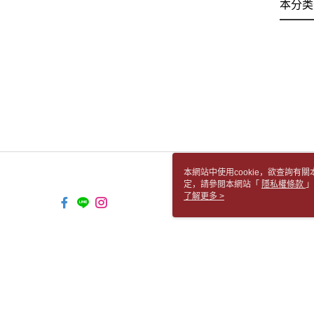
本分类
本網站中使用cookie，欲查詢有關
定，請參閱本網站「
隱私權條款
」
cookie。
了解更多 >