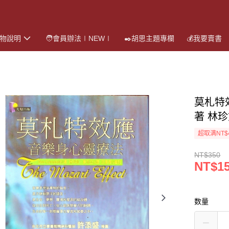
購物說明
🧑會員辦法∣NEW∣
✒️胡思主題專欄
💰我要賣書
莫札特效
著 林珍
超取满NT$
NT$350
NT$1
数量