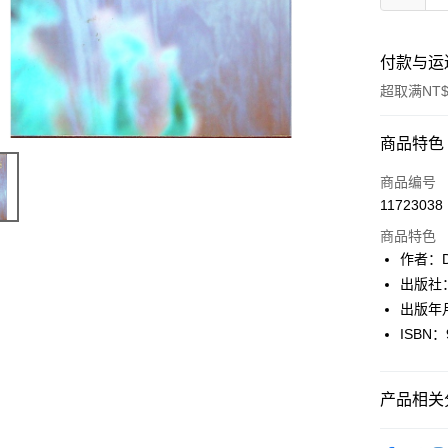
付款与运
超取满NT$
付款方式
商品特色
信用卡一
商品编号
11723038
超商取货
商品特色
LINE Pay
作者：D
出版社
Apple Pay
出版年月
街口支付
ISBN：
悠遊付
产品相关分
Google Pa
Plus PAY
藝術設計