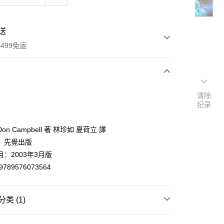
送
499免运
次付款
清除
纪录
付款
on Campbell 著 林珍如 夏荷立 譯
：先覺出版
：2003年3月版
9789576073564
类 (1)
y
音樂