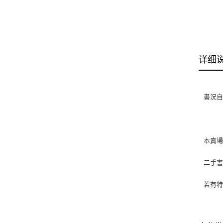
详细
書況自然
本賣
二手
若有特