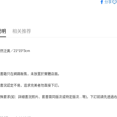
分享
大哥付你
相关说明
【大哥付
AFTEE先
1. 本服
人月租型
相关说明
说明
相关推荐
2. 付款
一、關於 A
ATM付款
流程，验
1. 於付
完成交易
窗。
3. 实际
2. 進行
泛黃／21*15*3cm
4. 订单
3. 訂單
运送方式
消。如遇 
4. 下訂
容。
AFTEE 
全家取貨付
【缴款方
5. 收到
1. 分期
包裹】
APP於四
場書籍只在網路販售，未放置於實體店面。
短信。
每笔NT$6
2. 通过
請留意繳費期
账／街口支付
書書況認定不易，追求完美者勿直接下訂。
享有最長 
付款後全
【注意事
每笔NT$6
繳費期限，
殊要求(如：詳細書況照片、套書需同版次或特定版次...等)，下訂前請先透
1. 本服
算出。使用
过本服务
7-11取
定能夠在期
本公司后
收到商品與
包裹】
2. 基于