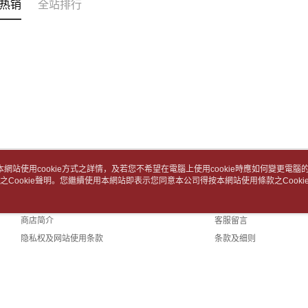
资料（包
每笔NT$6
二、付款
热销
全站排行
用，由台
1. 初次
3. 完整
付款後7-1
之上限額
2. 結帳金
每笔NT$6
3. 目前
中華郵政
三、聲明
每笔NT$6
「AFTE
)所提供，
中華郵政包
(包含但不
予 AFT
每笔NT$6
集、處理、
明』（
http
士林門市自
本網站使用cookie方式之詳情，及若您不希望在電腦上使用cookie時應如何變更電腦的c
若款項超過
免运费
之Cookie聲明。您繼續使用本網站即表示您同意本公司得按本網站使用條款之Cooki
关于我们
客服资讯
未成年的
AFTEE。
中華郵政
品牌故事
购物说明
商店简介
客服留言
若您對於
中華郵政
聯繫恩沛
隐私权及网站使用条款
条款及细则
同必要之購
中華郵政
联络我们
人資料，