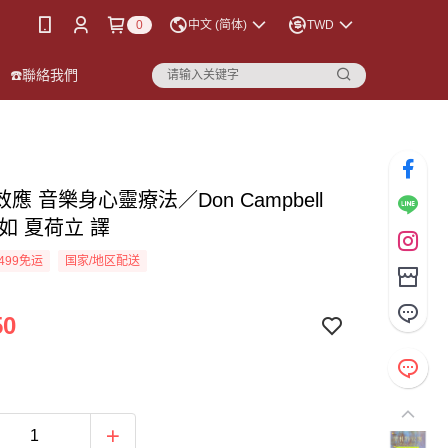
0
中文 (简体)
TWD
☎️聯絡我們
應 音樂身心靈療法／Don Campbell
如 夏荷立 譯
499免运
国家/地区配送
50