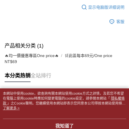
5. 收到商品當下無需繳費，確認無誤後，請再利用繳費通知簡訊或AFTEE
1. 分期款项不并入电信账单，“大哥付你分期”于每月结算日后寄送缴费提醒
APP於四大便利商店‧ATM/網銀等方式進行付款。
显示电脑版详细说明
每笔NT$65，满NT$499(含以上)免运费
短信。
2. 通过短信链接打开账单后，可选择 “超商条码／台湾大直营门市／银行转
請留意繳費期限為 14 天。唯有下載 AFTEE App 成為 AFTEE 會員者方能享
付款後全家取貨
账／街口支付／iPASS MONEY”等通路缴费。
客服
有最長 45 天內付款之服務。
每笔NT$65，满NT$499(含以上)免运费
【注意事项】
繳費期限，為商家向您請款的時間，再加上使用AFTEE可延長的天數所計算
1. 本服务系由 “台湾大哥大股份有限公司”所提供，让用户于交易时，得通过
7-11取貨付款【書籍"本數"8本以上，建議使用中華郵政宅配
出。使用AFTEE下訂可以延長您收到商品前的繳費天數，但無法保證一定能
本服务购买商品或服务，并由商店将买卖／分期付款买卖价金债权让与本公
夠在期限內收到商品(例如:預購商品或預計到貨時間較長者)。因此無論收到
包裹】
产品相关分类 (1)
司后，依约使用本公司账单缴交账款。
商品與否，仍需要請您在AFTEE規定的時間內完成繳費。
2. 基于同意付款使用 “大哥付你分期”之契约关系目的，商店将以您的个人资
每笔NT$65，满NT$688(含以上)免运费
🔥均一價優惠專區One price🔥
🛒此區每本69元/One price
料（包含姓名、电话或地址）提供予台湾大哥大进项收集、处理及利用，由
二、付款限制
台湾大哥大与本人进行分期账单所需资料之确认、核对及更正。
NT$69
付款後7-11取貨
1. 初次使用 AFTEE 時，將依認證結果及本公司審查結果，核予每個人不同
3. 完整用户服务条款，请详阅以下链接：
https://oppay.tw/userRule
之上限額度
每笔NT$65，满NT$688(含以上)免运费
2. 結帳金額須大於NT$30
本分类热销
全站排行
3. 目前僅支援台灣會員
中華郵政包裹
每笔NT$65，满NT$688(含以上)免运费
三、聲明條款
本網站中使用cookie，欲查詢有關本網站使用cookie方式之詳情，及若您不希望
「AFTEE先享後付」(下稱本服務)乃由恩沛科技股份有限公司(下稱 AFTEE )
热门标签
在電腦上使用cookie時應如何變更電腦的cookie設定，請參閱本網站「
隱私權條
中華郵政包裹(離島)
所提供，並由 AFTEE 向您收取款項。因使用本服務所須提供之個人資料(包
款
」之Cookie聲明。您繼續使用本網站即表示您同意本公司得按本網站使用條款
含但不限於訂購人姓名、電話，收件人姓名、電話、收件地址)，將交付予
每笔NT$65，满NT$688(含以上)免运费
之Cookie聲明使用cookie。
了解更多 >
AFTEE 於本服務必要服務範圍內運用。關於 AFTEE 對於個人資料之蒐集、
處理、利用，詳參 AFTEE 官網之『個人資料蒐集、處理及利用告知聲明』
士林門市自取(書送達簡訊通知)
（
https://aftee.tw/privacypolicy/
）。
免运费
我知道了