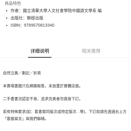
商品特色
Apple Pay
作者：國立淸華大學人文社會學院中國語文學系 編
出版社：聨經出版
街口支付
ISBN：9789570813340
悠遊付
Google Pay
详细说明
相关推荐
Plus PAY
大哥付你分期
相关说明
自然泛黃／劃記／折頁
【大哥付你分期使用说明】
AFTEE先享后付
1. 本服务由台湾大哥大提供，电信用户可立即使用无须另外申请。（限个人
本賣場書籍只在網路販售，未放置於實體店面。
月租型门号，不开放公司户及预付卡使用）
相关说明
2. 付款方式选择 “大哥付你分期”，订单成立后会自动跳转到大哥付的交易流
一、關於 AFTEE先享後付
程，验证手机门号后，选择欲分期的期数、缴款截止日，确认付款后即完成
二手書書況認定不易，追求完美者勿直接下訂。
ATM付款
1. 於付款方式選擇AFTEE先享後付，將跳出AFTEE先享後付手機驗證視
交易。
窗。
3. 实际核准额度、可分期数及费用金额请依后续交易确认页面所载为准。
2. 進行簡訊驗證之後，即可完成結帳手續。
若有特殊要求(如：套書需同版次或特定版次...等)，下訂前請先透過右上方
运送方式
4. 订单成立30分钟内，如未前往确认交易或遇审核未通过，订单将自动取
3. 訂單確認後不需事先繳費，商品會配送至您的指定地址。
「客服留言」與我們聯絡。
消。如遇 “转专审核”未通过状况，表示未达系统评分，恕无法说明评估内
4. 下訂完成後，您的手機會收到一封繳費通知簡訊，APP會員則會收到
全家取貨付款【書籍"本數"8本以上，建議使用中華郵政宅配包
容。
AFTEE APP推播通知。
【缴款方式说明】
裹】