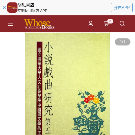
胡思書店
开启APP
立刻使用官方 APP
0
1
/
1