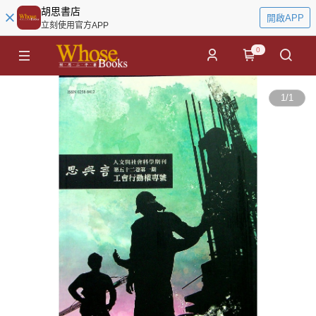
胡思書店
開啟APP
立刻使用官方APP
0
1
/
1