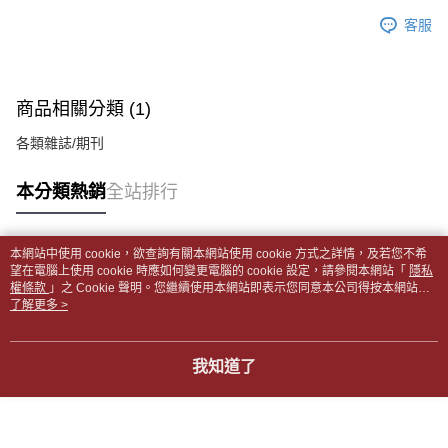
每筆NT$65，滿NT$499(含以上)免運費
2.透過簡訊連結打開帳單後，可選擇「超商條碼／台灣大直營門市／銀行轉
結帳頁面，進行簡訊認證並確認金額後，即可完成結帳。
帳／街口支付／iPASS MONEY」等通路繳費。
客服
２．訂單成立數日內，您將收到繳費通知簡訊。
付款後全家取貨
３．收到繳費通知簡訊後14天內，點擊此簡訊中的連結，可透過四大超商／
【注意事項】
每筆NT$65，滿NT$499(含以上)免運費
ATM／網路銀行／等多元方式進行付款，方視為交易完成。
1.本服務係由「台灣大哥大股份有限公司」（以下簡稱本公司）所提供，讓
※ 請注意：結帳手續完成當下不需立刻繳費，但若您需要取消訂單，請聯絡
用戶於交易時，得透過本服務購買商品或服務，並由商店將買賣／分期付款
7-11取貨付款【書籍"本數"8本以上，建議使用中華郵政宅配
購買商品的店家。未經商家同意取消之訂單仍視為有效，需透過AFTEE先享
商品相關分類 (1)
買賣價金債權讓與本公司後，依約使用本公司帳單繳交帳款。
後付繳納相關費用。
包裹】
2.基於同意付款使用「大哥付你分期」之契約關係目的，商店將以您的個人
※ 交易是否成功請以「AFTEE先享後付 」之結帳頁面顯示為準，若有關於
各類雜誌/期刊
資料（包含姓名、電話或地址）提供予台灣大哥大進項蒐集、處理及利用，
每筆NT$65，滿NT$688(含以上)免運費
是否繳費成功／繳費後需取消欲退款等相關疑問，請聯繫「AFTEE先享後付
由本公司與您本人進行分期帳單所需資料之確認、核對及更正。
客戶支援中心」
https://netprotections.freshdesk.com/support/home
3.完整用戶服務條款，請詳閱以下連結：
https://oppay.tw/userRule
本分類熱銷
全站排行
付款後7-11取貨
【注意事項】
每筆NT$65，滿NT$688(含以上)免運費
１．透過由恩沛科技股份有限公司提供之「AFTEE先享後付」服務完成之交
易，需依本服務之必要範圍內提供個人資料，並將交易相關給付款項請求債
中華郵政包裹
本網站中使用 cookie，欲查詢有關本網站使用 cookie 方式之詳情，及若您不希
權轉讓予恩沛科技股份有限公司。
熱門標籤
望在電腦上使用 cookie 時應如何變更電腦的 cookie 設定，請參閱本網站「
隱私
每筆NT$65，滿NT$688(含以上)免運費
２．關於個人資料處理事宜，請瀏覽以下網址：
權條款
」之 Cookie 聲明。您繼續使用本網站即表示您同意本公司得按本網站使
https://aftee.tw/terms/#terms3
用條款之 Cookie 聲明使用 cookie。
了解更多 >
中華郵政包裹(離島)
３．未成年的使用者請事先徵得法定代理人或監護人之同意方可使用
「AFTEE先享後付」，若未經同意申辦者引起之損失，本公司不負相關責
每筆NT$65，滿NT$688(含以上)免運費
任。
我知道了
４．使用「AFTEE先享後付」時，將依據個別帳號之用戶狀況，依本公司即
士林門市自取(書送達簡訊通知)
時審查核予不同之上限額度；若仍有額度不足之情形，本公司將視審查結果
免運費
請求用戶進行身份認證。
５．嚴禁一人註冊多個帳號或使用他人資訊註冊。若發現惡意使用之情形，
中華郵政【國際航空包裹】*收件人請填寫本名
恩沛科技股份有限公司將有權停止該用戶之使用額度並採取法律行動。
查看運費