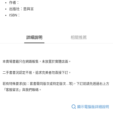
Apple Pay
作者：
出版社：思與言
街口支付
ISBN：
悠遊付
Google Pay
詳細說明
相關推薦
全盈+PAY
大哥付你分期
相關說明
【大哥付你分期使用說明】
本賣場書籍只在網路販售，未放置於實體店面。
AFTEE先享後付
1.本服務由台灣大哥大提供，台灣大哥大用戶可立即使用無須另外申請。
2.付款方式選擇「大哥付你分期」，訂單成立後會自動跳轉到大哥付的交易
相關說明
二手書書況認定不易，追求完美者勿直接下訂。
流程，驗證手機門號後，選擇欲分期的期數、繳款截止日，確認付款後即完
【關於「AFTEE先享後付」】
成交易。
ATM付款
AFTEE先享後付是「在收到商品之後才付款」的支付方式。 讓您購物簡單
3.實際核准額度、可分期數及費用金額請依後續交易確認頁面所載為準。
若有特殊要求(如：套書需同版次或特定版次...等)，下訂前請先透過右上方
便利好安心！
4.訂單成立30分鐘內，如未前往確認交易或遇審核未通過，訂單將自動取
１．簡單：不需註冊會員、不需綁卡、不需儲值。
「客服留言」與我們聯絡。
運送方式
消。如遇「轉專審核」未通過狀況，表示未達大哥付你分期系統評分，恕無
２．便利：只要手機號碼，簡訊認證，即可結帳。
法說明評估內容。
３．安心：先確認商品／服務後，再付款。
全家取貨付款【書籍"本數"8本以上，建議使用中華郵政宅配包
【繳款方式說明】
1.分期款項不併入電信帳單，「大哥付你分期」於每月結算日後寄送繳費提
裹】
顯示電腦版詳細說明
【「AFTEE先享後付」結帳流程】
醒簡訊。
１．於結帳方式選擇「AFTEE先享後付」後，將跳轉至「AFTEE先享後付」