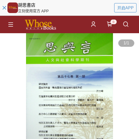
胡思書店
开启APP
立刻使用官方 APP
0
1
/
1