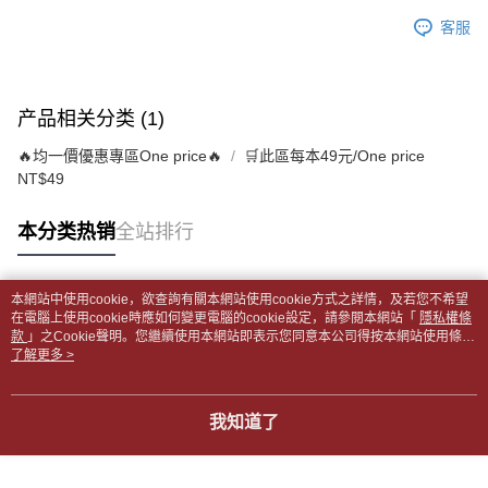
每笔NT$65，满NT$499(含以上)免运费
短信。
2. 通过短信链接打开账单后，可选择 “超商条码／台湾大直营门市／银行转
客服
請留意繳費期限為 14 天。唯有下載 AFTEE App 成為 AFTEE 會員者方能享
付款後全家取貨
账／街口支付／iPASS MONEY”等通路缴费。
有最長 45 天內付款之服務。
每笔NT$65，满NT$499(含以上)免运费
【注意事项】
繳費期限，為商家向您請款的時間，再加上使用AFTEE可延長的天數所計算
1. 本服务系由 “台湾大哥大股份有限公司”所提供，让用户于交易时，得通过
7-11取貨付款【書籍"本數"8本以上，建議使用中華郵政宅配
出。使用AFTEE下訂可以延長您收到商品前的繳費天數，但無法保證一定能
产品相关分类 (1)
本服务购买商品或服务，并由商店将买卖／分期付款买卖价金债权让与本公
夠在期限內收到商品(例如:預購商品或預計到貨時間較長者)。因此無論收到
包裹】
司后，依约使用本公司账单缴交账款。
商品與否，仍需要請您在AFTEE規定的時間內完成繳費。
🔥均一價優惠專區One price🔥
🛒此區每本49元/One price
2. 基于同意付款使用 “大哥付你分期”之契约关系目的，商店将以您的个人资
每笔NT$65，满NT$688(含以上)免运费
NT$49
料（包含姓名、电话或地址）提供予台湾大哥大进项收集、处理及利用，由
二、付款限制
台湾大哥大与本人进行分期账单所需资料之确认、核对及更正。
付款後7-11取貨
1. 初次使用 AFTEE 時，將依認證結果及本公司審查結果，核予每個人不同
3. 完整用户服务条款，请详阅以下链接：
https://oppay.tw/userRule
本分类热销
全站排行
之上限額度
每笔NT$65，满NT$688(含以上)免运费
2. 結帳金額須大於NT$30
3. 目前僅支援台灣會員
中華郵政包裹
本網站中使用cookie，欲查詢有關本網站使用cookie方式之詳情，及若您不希望
每笔NT$65，满NT$688(含以上)免运费
三、聲明條款
热门标签
在電腦上使用cookie時應如何變更電腦的cookie設定，請參閱本網站「
隱私權條
「AFTEE先享後付」(下稱本服務)乃由恩沛科技股份有限公司(下稱 AFTEE )
款
」之Cookie聲明。您繼續使用本網站即表示您同意本公司得按本網站使用條款
中華郵政包裹(離島)
所提供，並由 AFTEE 向您收取款項。因使用本服務所須提供之個人資料(包
之Cookie聲明使用cookie。
了解更多 >
含但不限於訂購人姓名、電話，收件人姓名、電話、收件地址)，將交付予
每笔NT$65，满NT$688(含以上)免运费
AFTEE 於本服務必要服務範圍內運用。關於 AFTEE 對於個人資料之蒐集、
處理、利用，詳參 AFTEE 官網之『個人資料蒐集、處理及利用告知聲明』
士林門市自取(書送達簡訊通知)
我知道了
（
https://aftee.tw/privacypolicy/
）。
免运费
若款項超過繳費期限，將根據當次的金額加收年利率 16% 的逾期滯納金。
中華郵政【國際航空包裹】*收件人請填寫本名
未成年的使用者，請事先徵得法定代理人或監護人之同意方可使用
查看运费