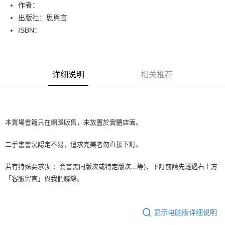
Apple Pay
作者：
出版社：思與言
街口支付
ISBN：
悠遊付
Google Pay
详细说明
相关推荐
Plus PAY
大哥付你分期
相关说明
【大哥付你分期使用说明】
本賣場書籍只在網路販售，未放置於實體店面。
AFTEE先享后付
1. 本服务由台湾大哥大提供，电信用户可立即使用无须另外申请。（限个人
月租型门号，不开放公司户及预付卡使用）
相关说明
二手書書況認定不易，追求完美者勿直接下訂。
2. 付款方式选择 “大哥付你分期”，订单成立后会自动跳转到大哥付的交易流
一、關於 AFTEE先享後付
程，验证手机门号后，选择欲分期的期数、缴款截止日，确认付款后即完成
ATM付款
1. 於付款方式選擇AFTEE先享後付，將跳出AFTEE先享後付手機驗證視
交易。
若有特殊要求(如：套書需同版次或特定版次...等)，下訂前請先透過右上方
窗。
3. 实际核准额度、可分期数及费用金额请依后续交易确认页面所载为准。
2. 進行簡訊驗證之後，即可完成結帳手續。
「客服留言」與我們聯絡。
运送方式
4. 订单成立30分钟内，如未前往确认交易或遇审核未通过，订单将自动取
3. 訂單確認後不需事先繳費，商品會配送至您的指定地址。
消。如遇 “转专审核”未通过状况，表示未达系统评分，恕无法说明评估内
4. 下訂完成後，您的手機會收到一封繳費通知簡訊，APP會員則會收到
全家取貨付款【書籍"本數"8本以上，建議使用中華郵政宅配包
容。
AFTEE APP推播通知。
【缴款方式说明】
裹】
显示电脑版详细说明
5. 收到商品當下無需繳費，確認無誤後，請再利用繳費通知簡訊或AFTEE
1. 分期款项不并入电信账单，“大哥付你分期”于每月结算日后寄送缴费提醒
APP於四大便利商店‧ATM/網銀等方式進行付款。