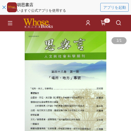
胡思書店
アプリを起動
いますぐ公式アプリを使用する
0
1
/
1