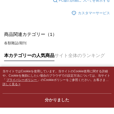
PC版の詳細についてを表示する
の場合は、AFTEE アプリプッシュ通知が届きます。
内容についての説明はいたしかねます。
5.商品受け取り時のお支払いは不要です。商品を確かめてから、SMSまた
配送毎にNT$65、NT$499以上で送料無料
はアプリの通知に従って、4大コンビニ、またはATM/オンラインバンキン
カスタマーサービス
グでお支払いください。
付款後全家取貨
【支払い方法の説明】
1. 分割払いの金額は電信請求書に統合されず、「OP Pay Later」は毎月の
配送毎にNT$65、NT$499以上で送料無料
代金納付期限は最短で 14 日以内ですので、ご注意ください。AFTEE アプ
締め日後に支払いリマインダーのSMSを送信します。
リをダウンロードして AFTEE 会員になるとお支払い期限を最長 45 日以内
2. SMSのリンクを通じて請求書を開いた後、「コンビニバーコード／台湾
7-11取貨付款【書籍"本數"8本以上，建議使用中華郵政宅配
まで延長できます。
商品関連カテゴリー（1）
大直営店舗／銀行振込／街口支払い／iPASS MONEY」などのチャネルで
包裹】
支払いを選択できます。
お支払期限は、ショップが請求した期日と、AFTEEで延長できる日数をも
各類雜誌/期刊
配送毎にNT$65、NT$688以上で送料無料
とに計算されます。AFTEEで注文すると、商品を受け取るまで支払い期限
【注意事項】
を延長できますが、商品を期限内に受け取れない場合があります（例：予
1. 本サービスは「台湾大哥大株式会社」（以下「当社」といいます）によ
付款後7-11取貨
本カテゴリーの人気商品
サイト全体のランキング
約商品や商品到着日が比較的遅い商品）。そのため、商品到着の有無に関
って提供され、ユーザーが取引時に本サービスを通じて商品やサービスを
わらず、AFTEEで指定された期限内にお支払いください。
配送毎にNT$65、NT$688以上で送料無料
購入できるようにし、店舗が売買／分割払い売買の債権を当社に譲渡した
後、契約に基づいて当社の請求書で帳款を支払うことになります。
二、支払い限度額
中華郵政包裹
当サイトではCookieを使用しています。当サイトのCookie使用に関する詳細
2. 「OP Pay Later」を利用する契約関係の目的から、店舗はあなたの個人
1.初回 AFTEEを ご利用の際に、認証結果及び当社の審査の結果に基づ
人気タグ
や、Cookieを無効にしたい場合のブラウザでの設定方法については、当サイト
情報（名前、電話または住所を含む）を台湾大哥大に提供し、収集、処理
配送毎にNT$65、NT$688以上で送料無料
き、限度額が設定されます。
「
プライバシーポリシー
」のCookieポリシーをご参照ください。お客さま
および利用するために、当社があなた本人と分割請求書に必要な情報の確
2.決済金額は最低NT$20です。
が、当サイトを引き続き使用される場合、当社がサイト利用規約のCookieポリ
詳しく見る >
認、照合および修正を行います。
中華郵政包裹(離島)
3.現在、台湾の会員のみご利用いただけます。
シーに基づいてCookieを使用することに同意したものとみなします。
3. 完全なユーザーサービス規約については、以下のリンクを参照してくだ
配送毎にNT$65、NT$688以上で送料無料
さい：
https://oppay.tw/userRule
三、利用規約「AFTEE代金後払い」（以下当サービスという）はネットプ
分かりました
ロテクションズ（以下 AFTEE という）が提供し、AFTEEが代金を徴収し
士林門市自取(書送達簡訊通知)
ます。当サービスご利用の際に提供しなければならない個人情報（注文者
送料無料
の氏名、電話番号、受取人の氏名、電話番号、受取人住所を含むがこれに