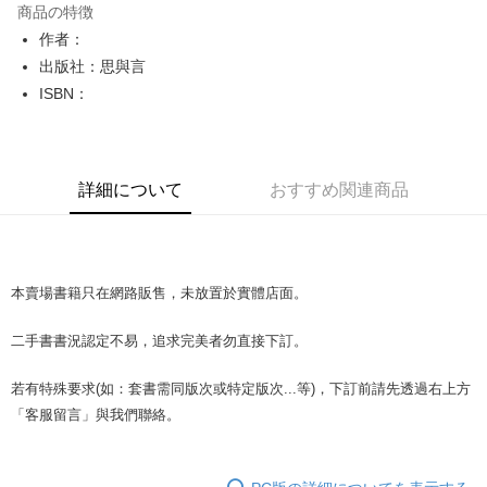
商品の特徴
Apple Pay
作者：
出版社：思與言
JKOPAY
ISBN：
Easy Wallet
Google Pay
詳細について
おすすめ関連商品
Plus Pay
OP Pay Later
説明
【OP Pay Later 使用説明】
本賣場書籍只在網路販售，未放置於實體店面。
AFTEE代金後払い
1. 本サービスは台湾大哥大によって提供され、台湾大哥大のユーザーは追
加の申請なしで即時に利用可能です。
説明
二手書書況認定不易，追求完美者勿直接下訂。
2. 支払い方法で「OP Pay Later」を選択すると、注文が成立した後に自動
一、 AFTEE代金後払いについて
的に OP Pay Later の取引プロセスに移行し、携帯番号を確認後、分割払
ATM払い
1.お支払い方法でAFTEE代金後払いを選択すると、携帯電話認証ウィンド
いの回数や支払い期限を選択し、支払いを確認すると取引が完了します。
若有特殊要求(如：套書需同版次或特定版次...等)，下訂前請先透過右上方
ウが表示されます。
3. 実際の承認額、分割回数および費用については、後続の取引確認ページ
2.SMSで認証してお支払い手続を進めてください。
「客服留言」與我們聯絡。
配送方法
を基準とします。
3.注文するときのお支払いは不要です。商品はご指定の住所に配送されま
4. 注文成立後30分以内に確認取引を行わない場合や審査が通過しない場
す。
全家取貨付款【書籍"本數"8本以上，建議使用中華郵政宅配包
合、注文は自動的にキャンセルされます。「転専審査」に未通過の状況が
4.ご注文が完了すると、携帯に支払い通知のSMSが届きます。アプリ会員
発生した場合は、システムの評価基準に達していないことを意味し、評価
裹】