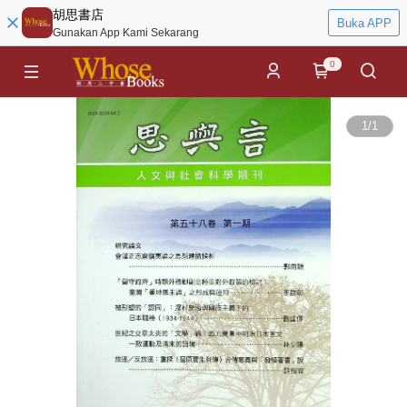
胡思書店
Buka APP
Gunakan App Kami Sekarang
0
1
/
1