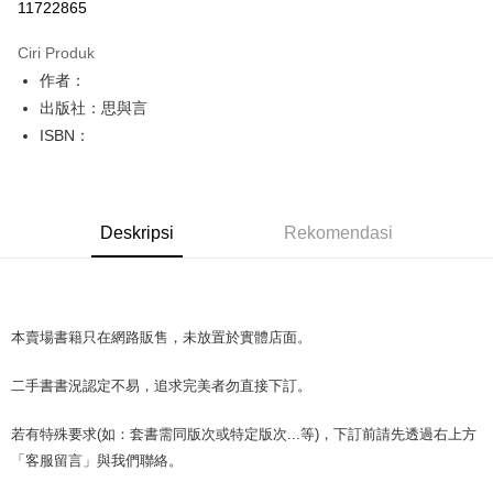
11722865
LINE Pay
Ciri Produk
Apple Pay
作者：
出版社：思與言
JKOPAY
ISBN：
Easy Wallet
Google Pay
Deskripsi
Rekomendasi
Plus PAY
OP Pay Later
Deskripsi
[Terma Penggunaan untuk OP Pay Later]
本賣場書籍只在網路販售，未放置於實體店面。
AFTEE
Perkhidmatan ini disediakan oleh Taiwan Mobile dan tersedia untuk
Deskripsi
二手書書況認定不易，追求完美者勿直接下訂。
pengguna Taiwan Mobile tanpa memerlukan permohonan tambahan.
Pertama, Mengenai Perkhidmatan AFTEE Beli Sekarang Bayar Kemudian
Pemindahan ATM
1. Dengan memilih AFTEE sebagai kaedah pembayaran, mesej
Jika anda memilih OP Pay Later sebagai kaedah pembayaran, sistem
若有特殊要求(如：套書需同版次或特定版次...等)，下訂前請先透過右上方
pengesahan AFTEE akan muncul.
akan mengarahkan anda secara automatik ke proses transaksi OP Pay
2. Anda boleh meneruskan pembayaran selepas pengesahan SMS.
「客服留言」與我們聯絡。
Pilihan Penghantaran
Later selepas pesanan dibuat. Anda perlu mengesahkan nombor telefon
3. Tiada bayaran diperlukan apabila pesanan disahkan. Produk akan
mudah alih anda, memilih bilangan ansuran, dan menetapkan tarikh