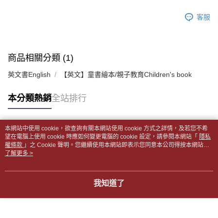
帳／街口支付／iPASS MONEY」等通路繳費。
２．訂單成立數日內，您將收到繳費通知簡訊。
付款後全家取貨
客服
３．收到繳費通知簡訊後14天內，點擊此簡訊中的連結，可透過四大超商／
【注意事項】
每筆NT$65，滿NT$499(含以上)免運費
ATM／網路銀行／等多元方式進行付款，方視為交易完成。
1.本服務係由「台灣大哥大股份有限公司」（以下簡稱本公司）所提供，讓
※ 請注意：結帳手續完成當下不需立刻繳費，但若您需要取消訂單，請聯絡
用戶於交易時，得透過本服務購買商品或服務，並由商店將買賣／分期付款
7-11取貨付款【書籍"本數"8本以上，建議使用中華郵政宅配
購買商品的店家。未經商家同意取消之訂單仍視為有效，需透過AFTEE先享
買賣價金債權讓與本公司後，依約使用本公司帳單繳交帳款。
後付繳納相關費用。
包裹】
商品相關分類 (1)
2.基於同意付款使用「大哥付你分期」之契約關係目的，商店將以您的個人
※ 交易是否成功請以「AFTEE先享後付 」之結帳頁面顯示為準，若有關於
資料（包含姓名、電話或地址）提供予台灣大哥大進項蒐集、處理及利用，
每筆NT$65，滿NT$688(含以上)免運費
是否繳費成功／繳費後需取消欲退款等相關疑問，請聯繫「AFTEE先享後付
英文書English
【英文】童書繪本/親子教育Children's book
由本公司與您本人進行分期帳單所需資料之確認、核對及更正。
客戶支援中心」
https://netprotections.freshdesk.com/support/home
3.完整用戶服務條款，請詳閱以下連結：
https://oppay.tw/userRule
付款後7-11取貨
【注意事項】
本分類熱銷
全站排行
每筆NT$65，滿NT$688(含以上)免運費
１．透過由恩沛科技股份有限公司提供之「AFTEE先享後付」服務完成之交
易，需依本服務之必要範圍內提供個人資料，並將交易相關給付款項請求債
中華郵政包裹
權轉讓予恩沛科技股份有限公司。
本網站中使用 cookie，欲查詢有關本網站使用 cookie 方式之詳情，及若您不希
每筆NT$65，滿NT$688(含以上)免運費
２．關於個人資料處理事宜，請瀏覽以下網址：
熱門標籤
望在電腦上使用 cookie 時應如何變更電腦的 cookie 設定，請參閱本網站「
隱私
https://aftee.tw/terms/#terms3
權條款
」之 Cookie 聲明。您繼續使用本網站即表示您同意本公司得按本網站使
中華郵政包裹(離島)
３．未成年的使用者請事先徵得法定代理人或監護人之同意方可使用
用條款之 Cookie 聲明使用 cookie。
了解更多 >
「AFTEE先享後付」，若未經同意申辦者引起之損失，本公司不負相關責
每筆NT$65，滿NT$688(含以上)免運費
任。
４．使用「AFTEE先享後付」時，將依據個別帳號之用戶狀況，依本公司即
士林門市自取(書送達簡訊通知)
我知道了
時審查核予不同之上限額度；若仍有額度不足之情形，本公司將視審查結果
免運費
請求用戶進行身份認證。
５．嚴禁一人註冊多個帳號或使用他人資訊註冊。若發現惡意使用之情形，
中華郵政【國際航空包裹】*收件人請填寫本名
恩沛科技股份有限公司將有權停止該用戶之使用額度並採取法律行動。
查看運費