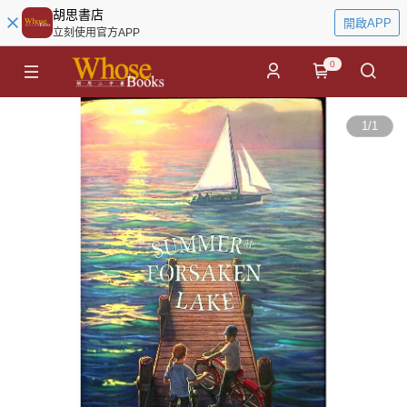
胡思書店
開啟APP
立刻使用官方APP
0
1
/
1