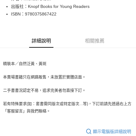
出版社：Knopf Books for Young Readers
街口支付
ISBN：9780375867422
悠遊付
Google Pay
詳細說明
相關推薦
全盈+PAY
大哥付你分期
相關說明
精裝本／自然泛黃、黃斑
【大哥付你分期使用說明】
AFTEE先享後付
1.本服務由台灣大哥大提供，台灣大哥大用戶可立即使用無須另外申請。
本賣場書籍只在網路販售，未放置於實體店面。
2.付款方式選擇「大哥付你分期」，訂單成立後會自動跳轉到大哥付的交易
相關說明
流程，驗證手機門號後，選擇欲分期的期數、繳款截止日，確認付款後即完
【關於「AFTEE先享後付」】
成交易。
二手書書況認定不易，追求完美者勿直接下訂。
ATM付款
AFTEE先享後付是「在收到商品之後才付款」的支付方式。 讓您購物簡單
3.實際核准額度、可分期數及費用金額請依後續交易確認頁面所載為準。
便利好安心！
4.訂單成立30分鐘內，如未前往確認交易或遇審核未通過，訂單將自動取
１．簡單：不需註冊會員、不需綁卡、不需儲值。
若有特殊要求(如：套書需同版次或特定版次...等)，下訂前請先透過右上方
運送方式
消。如遇「轉專審核」未通過狀況，表示未達大哥付你分期系統評分，恕無
２．便利：只要手機號碼，簡訊認證，即可結帳。
「客服留言」與我們聯絡。
法說明評估內容。
３．安心：先確認商品／服務後，再付款。
全家取貨付款【書籍"本數"8本以上，建議使用中華郵政宅配包
【繳款方式說明】
1.分期款項不併入電信帳單，「大哥付你分期」於每月結算日後寄送繳費提
裹】
【「AFTEE先享後付」結帳流程】
醒簡訊。
１．於結帳方式選擇「AFTEE先享後付」後，將跳轉至「AFTEE先享後付」
顯示電腦版詳細說明
每筆NT$65，滿NT$499(含以上)免運費
2.透過簡訊連結打開帳單後，可選擇「超商條碼／台灣大直營門市／銀行轉
結帳頁面，進行簡訊認證並確認金額後，即可完成結帳。