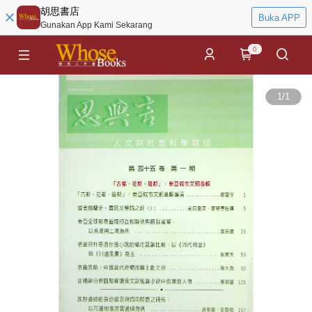
胡思書店
Buka APP
Gunakan App Kami Sekarang
0
1
/
1