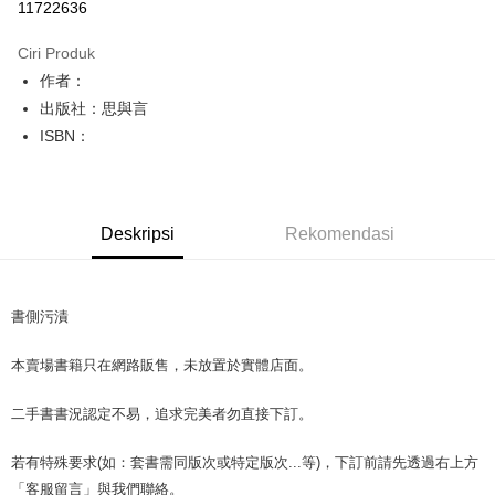
11722636
LINE Pay
Ciri Produk
Apple Pay
作者：
出版社：思與言
JKOPAY
ISBN：
Easy Wallet
Google Pay
Deskripsi
Rekomendasi
Plus PAY
OP Pay Later
Deskripsi
書側污漬
[Terma Penggunaan untuk OP Pay Later]
AFTEE
本賣場書籍只在網路販售，未放置於實體店面。
Perkhidmatan ini disediakan oleh Taiwan Mobile dan tersedia untuk
Deskripsi
pengguna Taiwan Mobile tanpa memerlukan permohonan tambahan.
Pertama, Mengenai Perkhidmatan AFTEE Beli Sekarang Bayar Kemudian
Pemindahan ATM
二手書書況認定不易，追求完美者勿直接下訂。
1. Dengan memilih AFTEE sebagai kaedah pembayaran, mesej
Jika anda memilih OP Pay Later sebagai kaedah pembayaran, sistem
pengesahan AFTEE akan muncul.
akan mengarahkan anda secara automatik ke proses transaksi OP Pay
2. Anda boleh meneruskan pembayaran selepas pengesahan SMS.
若有特殊要求(如：套書需同版次或特定版次...等)，下訂前請先透過右上方
Pilihan Penghantaran
Later selepas pesanan dibuat. Anda perlu mengesahkan nombor telefon
3. Tiada bayaran diperlukan apabila pesanan disahkan. Produk akan
mudah alih anda, memilih bilangan ansuran, dan menetapkan tarikh
「客服留言」與我們聯絡。