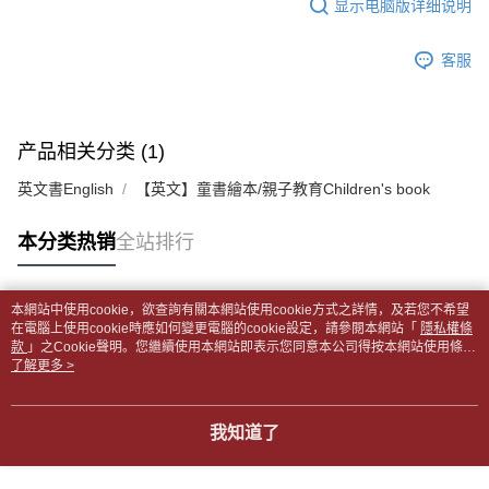
显示电脑版详细说明
2. 通过短信链接打开账单后，可选择 “超商条码／台湾大直营门市／银行转
請留意繳費期限為 14 天。唯有下載 AFTEE App 成為 AFTEE 會員者方能享
付款後全家取貨
账／街口支付／iPASS MONEY”等通路缴费。
有最長 45 天內付款之服務。
每笔NT$65，满NT$499(含以上)免运费
客服
【注意事项】
繳費期限，為商家向您請款的時間，再加上使用AFTEE可延長的天數所計算
1. 本服务系由 “台湾大哥大股份有限公司”所提供，让用户于交易时，得通过
7-11取貨付款【書籍"本數"8本以上，建議使用中華郵政宅配
出。使用AFTEE下訂可以延長您收到商品前的繳費天數，但無法保證一定能
本服务购买商品或服务，并由商店将买卖／分期付款买卖价金债权让与本公
夠在期限內收到商品(例如:預購商品或預計到貨時間較長者)。因此無論收到
包裹】
司后，依约使用本公司账单缴交账款。
商品與否，仍需要請您在AFTEE規定的時間內完成繳費。
2. 基于同意付款使用 “大哥付你分期”之契约关系目的，商店将以您的个人资
产品相关分类 (1)
每笔NT$65，满NT$688(含以上)免运费
料（包含姓名、电话或地址）提供予台湾大哥大进项收集、处理及利用，由
二、付款限制
台湾大哥大与本人进行分期账单所需资料之确认、核对及更正。
英文書English
【英文】童書繪本/親子教育Children's book
付款後7-11取貨
1. 初次使用 AFTEE 時，將依認證結果及本公司審查結果，核予每個人不同
3. 完整用户服务条款，请详阅以下链接：
https://oppay.tw/userRule
之上限額度
每笔NT$65，满NT$688(含以上)免运费
2. 結帳金額須大於NT$30
本分类热销
全站排行
3. 目前僅支援台灣會員
中華郵政包裹
每笔NT$65，满NT$688(含以上)免运费
三、聲明條款
本網站中使用cookie，欲查詢有關本網站使用cookie方式之詳情，及若您不希望
「AFTEE先享後付」(下稱本服務)乃由恩沛科技股份有限公司(下稱 AFTEE )
热门标签
在電腦上使用cookie時應如何變更電腦的cookie設定，請參閱本網站「
隱私權條
中華郵政包裹(離島)
所提供，並由 AFTEE 向您收取款項。因使用本服務所須提供之個人資料(包
款
」之Cookie聲明。您繼續使用本網站即表示您同意本公司得按本網站使用條款
含但不限於訂購人姓名、電話，收件人姓名、電話、收件地址)，將交付予
每笔NT$65，满NT$688(含以上)免运费
之Cookie聲明使用cookie。
了解更多 >
AFTEE 於本服務必要服務範圍內運用。關於 AFTEE 對於個人資料之蒐集、
處理、利用，詳參 AFTEE 官網之『個人資料蒐集、處理及利用告知聲明』
士林門市自取(書送達簡訊通知)
（
https://aftee.tw/privacypolicy/
）。
免运费
我知道了
若款項超過繳費期限，將根據當次的金額加收年利率 16% 的逾期滯納金。
中華郵政【國際航空包裹】*收件人請填寫本名
未成年的使用者，請事先徵得法定代理人或監護人之同意方可使用
查看运费