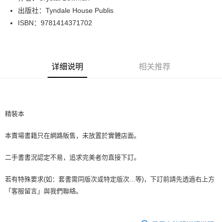
出版社：Tyndale House Publis
街口支付
ISBN：9781414371702
悠遊付
Google Pay
详细说明
相关推荐
Plus PAY
大哥付你分期
相关说明
【大哥付你分期使用说明】
精裝本
AFTEE先享后付
1. 本服务由台湾大哥大提供，电信用户可立即使用无须另外申请。（限个人
月租型门号，不开放公司户及预付卡使用）
相关说明
本賣場書籍只在網路販售，未放置於實體店面。
2. 付款方式选择 “大哥付你分期”，订单成立后会自动跳转到大哥付的交易流
一、關於 AFTEE先享後付
程，验证手机门号后，选择欲分期的期数、缴款截止日，确认付款后即完成
ATM付款
1. 於付款方式選擇AFTEE先享後付，將跳出AFTEE先享後付手機驗證視
交易。
二手書書況認定不易，追求完美者勿直接下訂。
窗。
3. 实际核准额度、可分期数及费用金额请依后续交易确认页面所载为准。
2. 進行簡訊驗證之後，即可完成結帳手續。
运送方式
4. 订单成立30分钟内，如未前往确认交易或遇审核未通过，订单将自动取
3. 訂單確認後不需事先繳費，商品會配送至您的指定地址。
若有特殊要求(如：套書需同版次或特定版次...等)，下訂前請先透過右上方
消。如遇 “转专审核”未通过状况，表示未达系统评分，恕无法说明评估内
4. 下訂完成後，您的手機會收到一封繳費通知簡訊，APP會員則會收到
全家取貨付款【書籍"本數"8本以上，建議使用中華郵政宅配包
「客服留言」與我們聯絡。
容。
AFTEE APP推播通知。
【缴款方式说明】
裹】
5. 收到商品當下無需繳費，確認無誤後，請再利用繳費通知簡訊或AFTEE
1. 分期款项不并入电信账单，“大哥付你分期”于每月结算日后寄送缴费提醒
APP於四大便利商店‧ATM/網銀等方式進行付款。
每笔NT$65，满NT$499(含以上)免运费
短信。