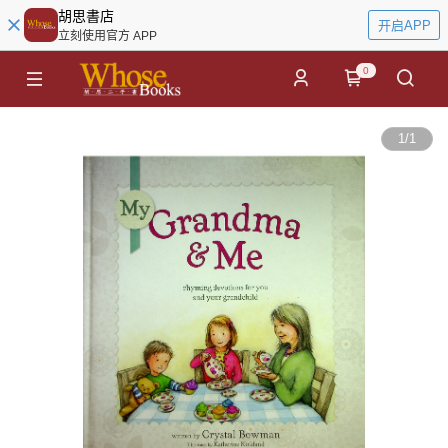
胡思書店
开启APP
立刻使用官方 APP
0
1
/
1