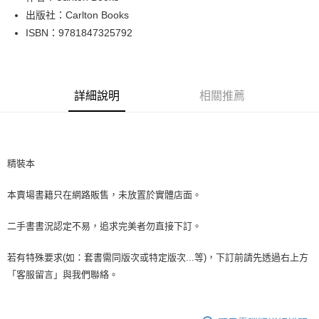
出版社：Carlton Books
街口支付
ISBN：9781847325792
悠遊付
Google Pay
詳細說明
相關推薦
全盈+PAY
大哥付你分期
相關說明
【大哥付你分期使用說明】
精裝本
AFTEE先享後付
1.本服務由台灣大哥大提供，台灣大哥大用戶可立即使用無須另外申請。
2.付款方式選擇「大哥付你分期」，訂單成立後會自動跳轉到大哥付的交易
相關說明
本賣場書籍只在網路販售，未放置於實體店面。
流程，驗證手機門號後，選擇欲分期的期數、繳款截止日，確認付款後即完
【關於「AFTEE先享後付」】
成交易。
ATM付款
AFTEE先享後付是「在收到商品之後才付款」的支付方式。 讓您購物簡單
3.實際核准額度、可分期數及費用金額請依後續交易確認頁面所載為準。
二手書書況認定不易，追求完美者勿直接下訂。
便利好安心！
4.訂單成立30分鐘內，如未前往確認交易或遇審核未通過，訂單將自動取
１．簡單：不需註冊會員、不需綁卡、不需儲值。
運送方式
消。如遇「轉專審核」未通過狀況，表示未達大哥付你分期系統評分，恕無
２．便利：只要手機號碼，簡訊認證，即可結帳。
若有特殊要求(如：套書需同版次或特定版次...等)，下訂前請先透過右上方
法說明評估內容。
３．安心：先確認商品／服務後，再付款。
全家取貨付款【書籍"本數"8本以上，建議使用中華郵政宅配包
「客服留言」與我們聯絡。
【繳款方式說明】
1.分期款項不併入電信帳單，「大哥付你分期」於每月結算日後寄送繳費提
裹】
【「AFTEE先享後付」結帳流程】
醒簡訊。
１．於結帳方式選擇「AFTEE先享後付」後，將跳轉至「AFTEE先享後付」
每筆NT$65，滿NT$499(含以上)免運費
2.透過簡訊連結打開帳單後，可選擇「超商條碼／台灣大直營門市／銀行轉
結帳頁面，進行簡訊認證並確認金額後，即可完成結帳。