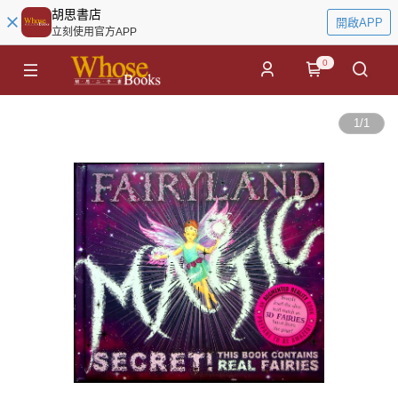
胡思書店
開啟APP
立刻使用官方APP
0
1
/
1