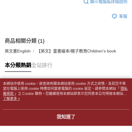
顯示電腦版詳細說明
帳／街口支付／iPASS MONEY」等通路繳費。
２．訂單成立數日內，您將收到繳費通知簡訊。
付款後全家取貨
３．收到繳費通知簡訊後14天內，點擊此簡訊中的連結，可透過四大超商／
【注意事項】
每筆NT$65，滿NT$499(含以上)免運費
ATM／網路銀行／等多元方式進行付款，方視為交易完成。
客服
1.本服務係由「台灣大哥大股份有限公司」（以下簡稱本公司）所提供，讓
※ 請注意：結帳手續完成當下不需立刻繳費，但若您需要取消訂單，請聯絡
用戶於交易時，得透過本服務購買商品或服務，並由商店將買賣／分期付款
7-11取貨付款【書籍"本數"8本以上，建議使用中華郵政宅配
購買商品的店家。未經商家同意取消之訂單仍視為有效，需透過AFTEE先享
買賣價金債權讓與本公司後，依約使用本公司帳單繳交帳款。
後付繳納相關費用。
包裹】
2.基於同意付款使用「大哥付你分期」之契約關係目的，商店將以您的個人
※ 交易是否成功請以「AFTEE先享後付 」之結帳頁面顯示為準，若有關於
資料（包含姓名、電話或地址）提供予台灣大哥大進項蒐集、處理及利用，
商品相關分類 (1)
每筆NT$65，滿NT$688(含以上)免運費
是否繳費成功／繳費後需取消欲退款等相關疑問，請聯繫「AFTEE先享後付
由本公司與您本人進行分期帳單所需資料之確認、核對及更正。
客戶支援中心」
https://netprotections.freshdesk.com/support/home
3.完整用戶服務條款，請詳閱以下連結：
https://oppay.tw/userRule
英文書English
【英文】童書繪本/親子教育Children's book
付款後7-11取貨
【注意事項】
每筆NT$65，滿NT$688(含以上)免運費
１．透過由恩沛科技股份有限公司提供之「AFTEE先享後付」服務完成之交
本分類熱銷
全站排行
易，需依本服務之必要範圍內提供個人資料，並將交易相關給付款項請求債
中華郵政包裹
權轉讓予恩沛科技股份有限公司。
每筆NT$65，滿NT$688(含以上)免運費
２．關於個人資料處理事宜，請瀏覽以下網址：
本網站中使用 cookie，欲查詢有關本網站使用 cookie 方式之詳情，及若您不希
https://aftee.tw/terms/#terms3
熱門標籤
望在電腦上使用 cookie 時應如何變更電腦的 cookie 設定，請參閱本網站「
隱私
中華郵政包裹(離島)
３．未成年的使用者請事先徵得法定代理人或監護人之同意方可使用
權條款
」之 Cookie 聲明。您繼續使用本網站即表示您同意本公司得按本網站使
「AFTEE先享後付」，若未經同意申辦者引起之損失，本公司不負相關責
每筆NT$65，滿NT$688(含以上)免運費
用條款之 Cookie 聲明使用 cookie。
了解更多 >
任。
４．使用「AFTEE先享後付」時，將依據個別帳號之用戶狀況，依本公司即
士林門市自取(書送達簡訊通知)
時審查核予不同之上限額度；若仍有額度不足之情形，本公司將視審查結果
免運費
請求用戶進行身份認證。
我知道了
５．嚴禁一人註冊多個帳號或使用他人資訊註冊。若發現惡意使用之情形，
中華郵政【國際航空包裹】*收件人請填寫本名
恩沛科技股份有限公司將有權停止該用戶之使用額度並採取法律行動。
查看運費