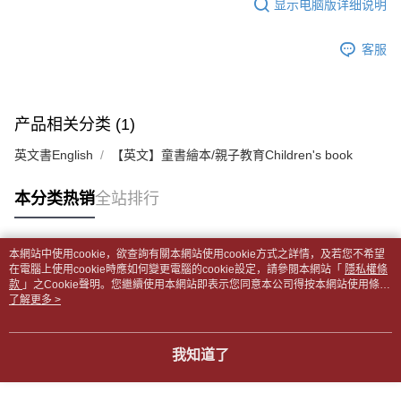
显示电脑版详细说明
2. 通过短信链接打开账单后，可选择 “超商条码／台湾大直营门市／银行转
請留意繳費期限為 14 天。唯有下載 AFTEE App 成為 AFTEE 會員者方能享
付款後全家取貨
账／街口支付／iPASS MONEY”等通路缴费。
有最長 45 天內付款之服務。
每笔NT$65，满NT$499(含以上)免运费
客服
【注意事项】
繳費期限，為商家向您請款的時間，再加上使用AFTEE可延長的天數所計算
1. 本服务系由 “台湾大哥大股份有限公司”所提供，让用户于交易时，得通过
7-11取貨付款【書籍"本數"8本以上，建議使用中華郵政宅配
出。使用AFTEE下訂可以延長您收到商品前的繳費天數，但無法保證一定能
本服务购买商品或服务，并由商店将买卖／分期付款买卖价金债权让与本公
夠在期限內收到商品(例如:預購商品或預計到貨時間較長者)。因此無論收到
包裹】
司后，依约使用本公司账单缴交账款。
商品與否，仍需要請您在AFTEE規定的時間內完成繳費。
2. 基于同意付款使用 “大哥付你分期”之契约关系目的，商店将以您的个人资
产品相关分类 (1)
每笔NT$65，满NT$688(含以上)免运费
料（包含姓名、电话或地址）提供予台湾大哥大进项收集、处理及利用，由
二、付款限制
台湾大哥大与本人进行分期账单所需资料之确认、核对及更正。
英文書English
【英文】童書繪本/親子教育Children's book
付款後7-11取貨
1. 初次使用 AFTEE 時，將依認證結果及本公司審查結果，核予每個人不同
3. 完整用户服务条款，请详阅以下链接：
https://oppay.tw/userRule
之上限額度
每笔NT$65，满NT$688(含以上)免运费
2. 結帳金額須大於NT$30
本分类热销
全站排行
3. 目前僅支援台灣會員
中華郵政包裹
每笔NT$65，满NT$688(含以上)免运费
三、聲明條款
本網站中使用cookie，欲查詢有關本網站使用cookie方式之詳情，及若您不希望
「AFTEE先享後付」(下稱本服務)乃由恩沛科技股份有限公司(下稱 AFTEE )
热门标签
在電腦上使用cookie時應如何變更電腦的cookie設定，請參閱本網站「
隱私權條
中華郵政包裹(離島)
所提供，並由 AFTEE 向您收取款項。因使用本服務所須提供之個人資料(包
款
」之Cookie聲明。您繼續使用本網站即表示您同意本公司得按本網站使用條款
含但不限於訂購人姓名、電話，收件人姓名、電話、收件地址)，將交付予
每笔NT$65，满NT$688(含以上)免运费
之Cookie聲明使用cookie。
了解更多 >
AFTEE 於本服務必要服務範圍內運用。關於 AFTEE 對於個人資料之蒐集、
處理、利用，詳參 AFTEE 官網之『個人資料蒐集、處理及利用告知聲明』
士林門市自取(書送達簡訊通知)
（
https://aftee.tw/privacypolicy/
）。
免运费
我知道了
若款項超過繳費期限，將根據當次的金額加收年利率 16% 的逾期滯納金。
中華郵政【國際航空包裹】*收件人請填寫本名
未成年的使用者，請事先徵得法定代理人或監護人之同意方可使用
查看运费