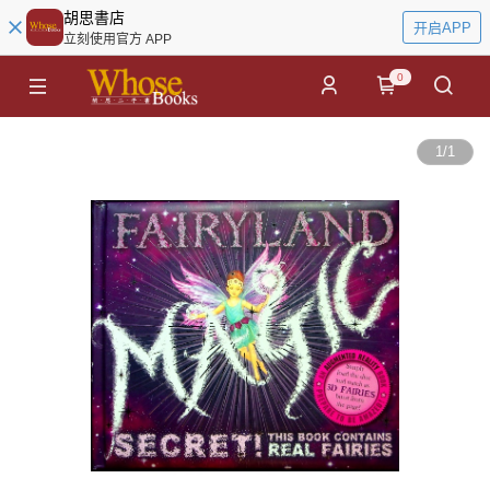
胡思書店
开启APP
立刻使用官方 APP
0
1
/
1