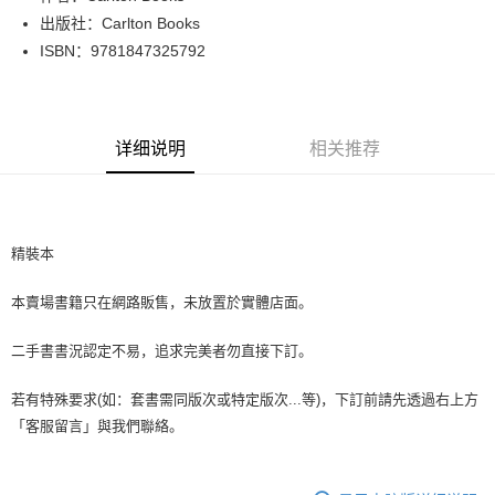
出版社：Carlton Books
街口支付
ISBN：9781847325792
悠遊付
Google Pay
详细说明
相关推荐
Plus PAY
大哥付你分期
相关说明
【大哥付你分期使用说明】
精裝本
AFTEE先享后付
1. 本服务由台湾大哥大提供，电信用户可立即使用无须另外申请。（限个人
月租型门号，不开放公司户及预付卡使用）
相关说明
本賣場書籍只在網路販售，未放置於實體店面。
2. 付款方式选择 “大哥付你分期”，订单成立后会自动跳转到大哥付的交易流
一、關於 AFTEE先享後付
程，验证手机门号后，选择欲分期的期数、缴款截止日，确认付款后即完成
ATM付款
1. 於付款方式選擇AFTEE先享後付，將跳出AFTEE先享後付手機驗證視
交易。
二手書書況認定不易，追求完美者勿直接下訂。
窗。
3. 实际核准额度、可分期数及费用金额请依后续交易确认页面所载为准。
2. 進行簡訊驗證之後，即可完成結帳手續。
运送方式
4. 订单成立30分钟内，如未前往确认交易或遇审核未通过，订单将自动取
3. 訂單確認後不需事先繳費，商品會配送至您的指定地址。
若有特殊要求(如：套書需同版次或特定版次...等)，下訂前請先透過右上方
消。如遇 “转专审核”未通过状况，表示未达系统评分，恕无法说明评估内
4. 下訂完成後，您的手機會收到一封繳費通知簡訊，APP會員則會收到
全家取貨付款【書籍"本數"8本以上，建議使用中華郵政宅配包
「客服留言」與我們聯絡。
容。
AFTEE APP推播通知。
【缴款方式说明】
裹】
5. 收到商品當下無需繳費，確認無誤後，請再利用繳費通知簡訊或AFTEE
1. 分期款项不并入电信账单，“大哥付你分期”于每月结算日后寄送缴费提醒
APP於四大便利商店‧ATM/網銀等方式進行付款。
每笔NT$65，满NT$499(含以上)免运费
短信。