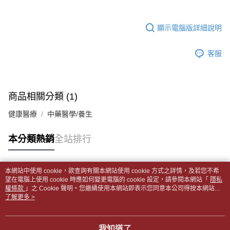
帳／街口支付／iPASS MONEY」等通路繳費。
２．訂單成立數日內，您將收到繳費通知簡訊。
付款後全家取貨
３．收到繳費通知簡訊後14天內，點擊此簡訊中的連結，可透過四大超商／
【注意事項】
每筆NT$65，滿NT$499(含以上)免運費
顯示電腦版詳細說明
ATM／網路銀行／等多元方式進行付款，方視為交易完成。
1.本服務係由「台灣大哥大股份有限公司」（以下簡稱本公司）所提供，讓
※ 請注意：結帳手續完成當下不需立刻繳費，但若您需要取消訂單，請聯絡
用戶於交易時，得透過本服務購買商品或服務，並由商店將買賣／分期付款
7-11取貨付款【書籍"本數"8本以上，建議使用中華郵政宅配
購買商品的店家。未經商家同意取消之訂單仍視為有效，需透過AFTEE先享
買賣價金債權讓與本公司後，依約使用本公司帳單繳交帳款。
客服
後付繳納相關費用。
包裹】
2.基於同意付款使用「大哥付你分期」之契約關係目的，商店將以您的個人
※ 交易是否成功請以「AFTEE先享後付 」之結帳頁面顯示為準，若有關於
資料（包含姓名、電話或地址）提供予台灣大哥大進項蒐集、處理及利用，
每筆NT$65，滿NT$688(含以上)免運費
是否繳費成功／繳費後需取消欲退款等相關疑問，請聯繫「AFTEE先享後付
由本公司與您本人進行分期帳單所需資料之確認、核對及更正。
客戶支援中心」
https://netprotections.freshdesk.com/support/home
3.完整用戶服務條款，請詳閱以下連結：
https://oppay.tw/userRule
付款後7-11取貨
商品相關分類 (1)
【注意事項】
每筆NT$65，滿NT$688(含以上)免運費
１．透過由恩沛科技股份有限公司提供之「AFTEE先享後付」服務完成之交
健康醫療
中藥醫學/養生
易，需依本服務之必要範圍內提供個人資料，並將交易相關給付款項請求債
中華郵政包裹
權轉讓予恩沛科技股份有限公司。
每筆NT$65，滿NT$688(含以上)免運費
本分類熱銷
全站排行
２．關於個人資料處理事宜，請瀏覽以下網址：
https://aftee.tw/terms/#terms3
中華郵政包裹(離島)
３．未成年的使用者請事先徵得法定代理人或監護人之同意方可使用
「AFTEE先享後付」，若未經同意申辦者引起之損失，本公司不負相關責
每筆NT$65，滿NT$688(含以上)免運費
本網站中使用 cookie，欲查詢有關本網站使用 cookie 方式之詳情，及若您不希
任。
熱門標籤
望在電腦上使用 cookie 時應如何變更電腦的 cookie 設定，請參閱本網站「
隱私
４．使用「AFTEE先享後付」時，將依據個別帳號之用戶狀況，依本公司即
權條款
士林門市自取(書送達簡訊通知)
」之 Cookie 聲明。您繼續使用本網站即表示您同意本公司得按本網站使
時審查核予不同之上限額度；若仍有額度不足之情形，本公司將視審查結果
用條款之 Cookie 聲明使用 cookie。
了解更多 >
免運費
請求用戶進行身份認證。
５．嚴禁一人註冊多個帳號或使用他人資訊註冊。若發現惡意使用之情形，
中華郵政【國際航空包裹】*收件人請填寫本名
恩沛科技股份有限公司將有權停止該用戶之使用額度並採取法律行動。
查看運費
我知道了