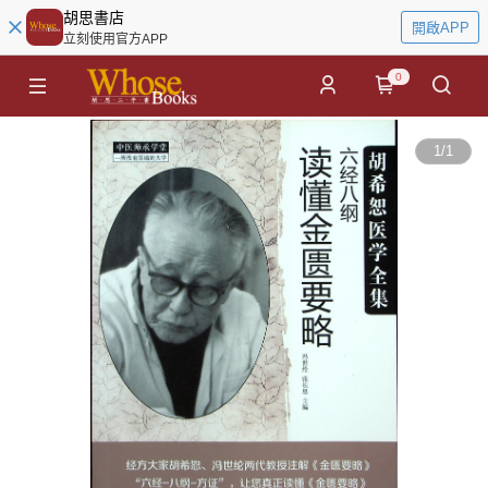
胡思書店
開啟APP
立刻使用官方APP
0
1
/
1