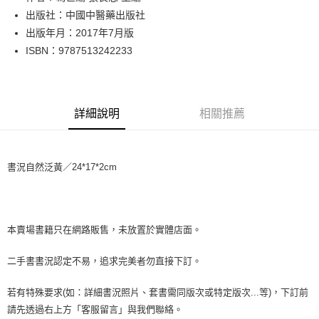
出版社：中國中醫藥出版社
街口支付
出版年月：2017年7月版
悠遊付
ISBN：9787513242233
Google Pay
全盈+PAY
詳細說明
相關推薦
大哥付你分期
相關說明
【大哥付你分期使用說明】
書況自然泛黃／24*17*2cm
AFTEE先享後付
1.本服務由台灣大哥大提供，台灣大哥大用戶可立即使用無須另外申請。
2.付款方式選擇「大哥付你分期」，訂單成立後會自動跳轉到大哥付的交易
相關說明
流程，驗證手機門號後，選擇欲分期的期數、繳款截止日，確認付款後即完
【關於「AFTEE先享後付」】
成交易。
ATM付款
AFTEE先享後付是「在收到商品之後才付款」的支付方式。 讓您購物簡單
3.實際核准額度、可分期數及費用金額請依後續交易確認頁面所載為準。
便利好安心！
本賣場書籍只在網路販售，未放置於實體店面。
4.訂單成立30分鐘內，如未前往確認交易或遇審核未通過，訂單將自動取
１．簡單：不需註冊會員、不需綁卡、不需儲值。
運送方式
消。如遇「轉專審核」未通過狀況，表示未達大哥付你分期系統評分，恕無
２．便利：只要手機號碼，簡訊認證，即可結帳。
二手書書況認定不易，追求完美者勿直接下訂。
法說明評估內容。
３．安心：先確認商品／服務後，再付款。
全家取貨付款【書籍"本數"8本以上，建議使用中華郵政宅配包
【繳款方式說明】
1.分期款項不併入電信帳單，「大哥付你分期」於每月結算日後寄送繳費提
裹】
若有特殊要求(如：詳細書況照片、套書需同版次或特定版次...等)，下訂前
【「AFTEE先享後付」結帳流程】
醒簡訊。
１．於結帳方式選擇「AFTEE先享後付」後，將跳轉至「AFTEE先享後付」
每筆NT$65，滿NT$499(含以上)免運費
請先透過右上方「客服留言」與我們聯絡。
2.透過簡訊連結打開帳單後，可選擇「超商條碼／台灣大直營門市／銀行轉
結帳頁面，進行簡訊認證並確認金額後，即可完成結帳。