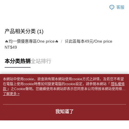
每笔NT$65，满NT$499(含以上)免运费
短信。
2. 通过短信链接打开账单后，可选择 “超商条码／台湾大直营门市／银行转
客服
請留意繳費期限為 14 天。唯有下載 AFTEE App 成為 AFTEE 會員者方能享
付款後全家取貨
账／街口支付／iPASS MONEY”等通路缴费。
有最長 45 天內付款之服務。
每笔NT$65，满NT$499(含以上)免运费
【注意事项】
繳費期限，為商家向您請款的時間，再加上使用AFTEE可延長的天數所計算
1. 本服务系由 “台湾大哥大股份有限公司”所提供，让用户于交易时，得通过
7-11取貨付款【書籍"本數"8本以上，建議使用中華郵政宅配
出。使用AFTEE下訂可以延長您收到商品前的繳費天數，但無法保證一定能
产品相关分类 (1)
本服务购买商品或服务，并由商店将买卖／分期付款买卖价金债权让与本公
夠在期限內收到商品(例如:預購商品或預計到貨時間較長者)。因此無論收到
包裹】
司后，依约使用本公司账单缴交账款。
商品與否，仍需要請您在AFTEE規定的時間內完成繳費。
🔥均一價優惠專區One price🔥
🛒此區每本49元/One price
2. 基于同意付款使用 “大哥付你分期”之契约关系目的，商店将以您的个人资
每笔NT$65，满NT$688(含以上)免运费
NT$49
料（包含姓名、电话或地址）提供予台湾大哥大进项收集、处理及利用，由
二、付款限制
台湾大哥大与本人进行分期账单所需资料之确认、核对及更正。
付款後7-11取貨
1. 初次使用 AFTEE 時，將依認證結果及本公司審查結果，核予每個人不同
3. 完整用户服务条款，请详阅以下链接：
https://oppay.tw/userRule
本分类热销
全站排行
之上限額度
每笔NT$65，满NT$688(含以上)免运费
2. 結帳金額須大於NT$30
3. 目前僅支援台灣會員
中華郵政包裹
本網站中使用cookie，欲查詢有關本網站使用cookie方式之詳情，及若您不希望
每笔NT$65，满NT$688(含以上)免运费
三、聲明條款
热门标签
在電腦上使用cookie時應如何變更電腦的cookie設定，請參閱本網站「
隱私權條
「AFTEE先享後付」(下稱本服務)乃由恩沛科技股份有限公司(下稱 AFTEE )
款
」之Cookie聲明。您繼續使用本網站即表示您同意本公司得按本網站使用條款
中華郵政包裹(離島)
所提供，並由 AFTEE 向您收取款項。因使用本服務所須提供之個人資料(包
之Cookie聲明使用cookie。
了解更多 >
含但不限於訂購人姓名、電話，收件人姓名、電話、收件地址)，將交付予
每笔NT$65，满NT$688(含以上)免运费
AFTEE 於本服務必要服務範圍內運用。關於 AFTEE 對於個人資料之蒐集、
處理、利用，詳參 AFTEE 官網之『個人資料蒐集、處理及利用告知聲明』
士林門市自取(書送達簡訊通知)
我知道了
（
https://aftee.tw/privacypolicy/
）。
免运费
若款項超過繳費期限，將根據當次的金額加收年利率 16% 的逾期滯納金。
中華郵政【國際航空包裹】*收件人請填寫本名
未成年的使用者，請事先徵得法定代理人或監護人之同意方可使用
查看运费