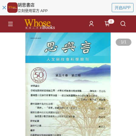
胡思書店
开启APP
立刻使用官方 APP
0
1
/
1