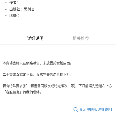
Apple Pay
作者：
出版社：思與言
街口支付
ISBN：
悠遊付
Google Pay
详细说明
相关推荐
Plus PAY
大哥付你分期
相关说明
【大哥付你分期使用说明】
本賣場書籍只在網路販售，未放置於實體店面。
AFTEE先享后付
1. 本服务由台湾大哥大提供，电信用户可立即使用无须另外申请。（限个人
月租型门号，不开放公司户及预付卡使用）
相关说明
二手書書況認定不易，追求完美者勿直接下訂。
2. 付款方式选择 “大哥付你分期”，订单成立后会自动跳转到大哥付的交易流
一、關於 AFTEE先享後付
程，验证手机门号后，选择欲分期的期数、缴款截止日，确认付款后即完成
ATM付款
1. 於付款方式選擇AFTEE先享後付，將跳出AFTEE先享後付手機驗證視
交易。
若有特殊要求(如：套書需同版次或特定版次...等)，下訂前請先透過右上方
窗。
3. 实际核准额度、可分期数及费用金额请依后续交易确认页面所载为准。
2. 進行簡訊驗證之後，即可完成結帳手續。
「客服留言」與我們聯絡。
运送方式
4. 订单成立30分钟内，如未前往确认交易或遇审核未通过，订单将自动取
3. 訂單確認後不需事先繳費，商品會配送至您的指定地址。
消。如遇 “转专审核”未通过状况，表示未达系统评分，恕无法说明评估内
4. 下訂完成後，您的手機會收到一封繳費通知簡訊，APP會員則會收到
全家取貨付款【書籍"本數"8本以上，建議使用中華郵政宅配包
容。
AFTEE APP推播通知。
【缴款方式说明】
裹】
显示电脑版详细说明
5. 收到商品當下無需繳費，確認無誤後，請再利用繳費通知簡訊或AFTEE
1. 分期款项不并入电信账单，“大哥付你分期”于每月结算日后寄送缴费提醒
APP於四大便利商店‧ATM/網銀等方式進行付款。