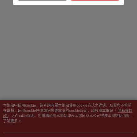
本網站中使用cookie，欲查詢有關本網站使用cookie方式之詳情，及若您不希望
在電腦上使用cookie時應如何變更電腦的cookie設定，請參閱本網站「
隱私權條
款
」之Cookie聲明。您繼續使用本網站即表示您同意本公司得按本網站使用條款
之Cookie聲明使用cookie。
了解更多 >