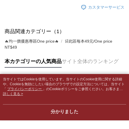
はアプリの通知に従って、4大コンビニ、またはATM/オンラインバンキン
カスタマーサービス
グでお支払いください。
付款後全家取貨
【支払い方法の説明】
1. 分割払いの金額は電信請求書に統合されず、「OP Pay Later」は毎月の
配送毎にNT$65、NT$499以上で送料無料
代金納付期限は最短で 14 日以内ですので、ご注意ください。AFTEE アプ
締め日後に支払いリマインダーのSMSを送信します。
リをダウンロードして AFTEE 会員になるとお支払い期限を最長 45 日以内
2. SMSのリンクを通じて請求書を開いた後、「コンビニバーコード／台湾
7-11取貨付款【書籍"本數"8本以上，建議使用中華郵政宅配
まで延長できます。
商品関連カテゴリー（1）
大直営店舗／銀行振込／街口支払い／iPASS MONEY」などのチャネルで
包裹】
支払いを選択できます。
お支払期限は、ショップが請求した期日と、AFTEEで延長できる日数をも
🔥均一價優惠專區One price🔥
🛒此區每本49元/One price
配送毎にNT$65、NT$688以上で送料無料
とに計算されます。AFTEEで注文すると、商品を受け取るまで支払い期限
NT$49
【注意事項】
を延長できますが、商品を期限内に受け取れない場合があります（例：予
1. 本サービスは「台湾大哥大株式会社」（以下「当社」といいます）によ
付款後7-11取貨
約商品や商品到着日が比較的遅い商品）。そのため、商品到着の有無に関
って提供され、ユーザーが取引時に本サービスを通じて商品やサービスを
わらず、AFTEEで指定された期限内にお支払いください。
本カテゴリーの人気商品
サイト全体のランキング
配送毎にNT$65、NT$688以上で送料無料
購入できるようにし、店舗が売買／分割払い売買の債権を当社に譲渡した
後、契約に基づいて当社の請求書で帳款を支払うことになります。
二、支払い限度額
中華郵政包裹
2. 「OP Pay Later」を利用する契約関係の目的から、店舗はあなたの個人
1.初回 AFTEEを ご利用の際に、認証結果及び当社の審査の結果に基づ
情報（名前、電話または住所を含む）を台湾大哥大に提供し、収集、処理
当サイトではCookieを使用しています。当サイトのCookie使用に関する詳細
配送毎にNT$65、NT$688以上で送料無料
き、限度額が設定されます。
人気タグ
および利用するために、当社があなた本人と分割請求書に必要な情報の確
や、Cookieを無効にしたい場合のブラウザでの設定方法については、当サイト
2.決済金額は最低NT$20です。
「
認、照合および修正を行います。
プライバシーポリシー
」のCookieポリシーをご参照ください。お客さま
中華郵政包裹(離島)
3.現在、台湾の会員のみご利用いただけます。
が、当サイトを引き続き使用される場合、当社がサイト利用規約のCookieポリ
詳しく見る >
3. 完全なユーザーサービス規約については、以下のリンクを参照してくだ
配送毎にNT$65、NT$688以上で送料無料
シーに基づいてCookieを使用することに同意したものとみなします。
さい：
https://oppay.tw/userRule
三、利用規約「AFTEE代金後払い」（以下当サービスという）はネットプ
ロテクションズ（以下 AFTEE という）が提供し、AFTEEが代金を徴収し
士林門市自取(書送達簡訊通知)
分かりました
ます。当サービスご利用の際に提供しなければならない個人情報（注文者
送料無料
の氏名、電話番号、受取人の氏名、電話番号、受取人住所を含むがこれに
限らない）は、AFTEEに渡され当サービスで必要な範囲内で利用されま
中華郵政【國際航空包裹】*收件人請填寫本名
送料を確認
す。AFTEEの個人情報の収集、処理、利用について、詳細はAFTEE公式ホ