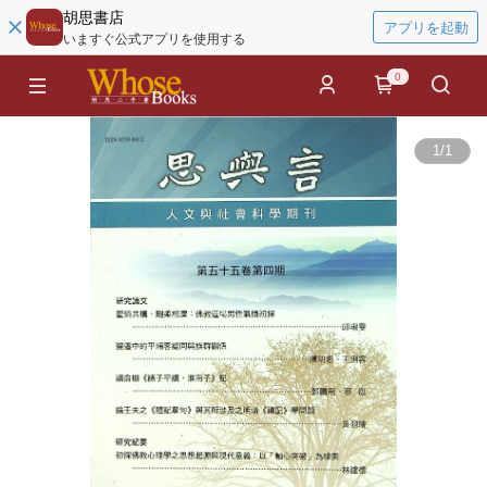
胡思書店
アプリを起動
いますぐ公式アプリを使用する
0
1
/
1