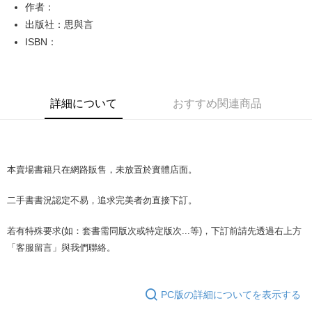
Apple Pay
作者：
出版社：思與言
JKOPAY
ISBN：
Easy Wallet
Google Pay
詳細について
おすすめ関連商品
Plus Pay
OP Pay Later
説明
【OP Pay Later 使用説明】
本賣場書籍只在網路販售，未放置於實體店面。
AFTEE代金後払い
1. 本サービスは台湾大哥大によって提供され、台湾大哥大のユーザーは追
加の申請なしで即時に利用可能です。
説明
二手書書況認定不易，追求完美者勿直接下訂。
2. 支払い方法で「OP Pay Later」を選択すると、注文が成立した後に自動
一、 AFTEE代金後払いについて
的に OP Pay Later の取引プロセスに移行し、携帯番号を確認後、分割払
ATM払い
1.お支払い方法でAFTEE代金後払いを選択すると、携帯電話認証ウィンド
いの回数や支払い期限を選択し、支払いを確認すると取引が完了します。
若有特殊要求(如：套書需同版次或特定版次...等)，下訂前請先透過右上方
ウが表示されます。
3. 実際の承認額、分割回数および費用については、後続の取引確認ページ
2.SMSで認証してお支払い手続を進めてください。
「客服留言」與我們聯絡。
配送方法
を基準とします。
3.注文するときのお支払いは不要です。商品はご指定の住所に配送されま
4. 注文成立後30分以内に確認取引を行わない場合や審査が通過しない場
す。
全家取貨付款【書籍"本數"8本以上，建議使用中華郵政宅配包
合、注文は自動的にキャンセルされます。「転専審査」に未通過の状況が
4.ご注文が完了すると、携帯に支払い通知のSMSが届きます。アプリ会員
発生した場合は、システムの評価基準に達していないことを意味し、評価
裹】
PC版の詳細についてを表示する
の場合は、AFTEE アプリプッシュ通知が届きます。
内容についての説明はいたしかねます。
5.商品受け取り時のお支払いは不要です。商品を確かめてから、SMSまた
配送毎にNT$65、NT$499以上で送料無料