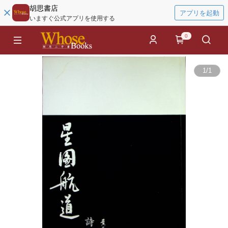
胡思書店
アプリを起動
いますぐ公式アプリを使用する
0
1
/
1