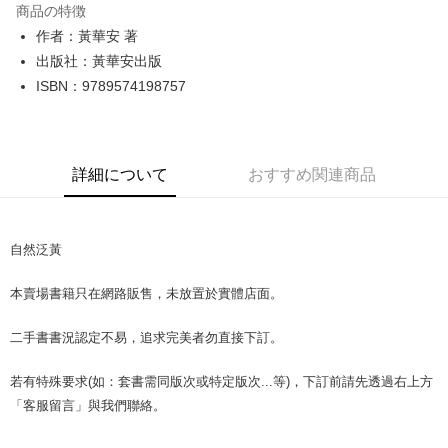
商品の特徴
Apple Pay
作者：黃華安 著
出版社：黃華安出版
JKOPAY
ISBN：9789574198757
Easy Wallet
Google Pay
詳細について
おすすめ関連商品
Plus Pay
OP Pay Later
説明
自然泛黃
【OP Pay Later 使用説明】
AFTEE代金後払い
1. 本サービスは台湾大哥大によって提供され、台湾大哥大のユーザーは追
本賣場書籍只在網路販售，未放置於實體店面。
加の申請なしで即時に利用可能です。
説明
2. 支払い方法で「OP Pay Later」を選択すると、注文が成立した後に自動
一、 AFTEE代金後払いについて
的に OP Pay Later の取引プロセスに移行し、携帯番号を確認後、分割払
二手書書況認定不易，追求完美者勿直接下訂。
ATM払い
1.お支払い方法でAFTEE代金後払いを選択すると、携帯電話認証ウィンド
いの回数や支払い期限を選択し、支払いを確認すると取引が完了します。
ウが表示されます。
3. 実際の承認額、分割回数および費用については、後続の取引確認ページ
2.SMSで認証してお支払い手続を進めてください。
若有特殊要求(如：套書需同版次或特定版次...等)，下訂前請先透過右上方
配送方法
を基準とします。
3.注文するときのお支払いは不要です。商品はご指定の住所に配送されま
「客服留言」與我們聯絡。
4. 注文成立後30分以内に確認取引を行わない場合や審査が通過しない場
す。
全家取貨付款【書籍"本數"8本以上，建議使用中華郵政宅配包
合、注文は自動的にキャンセルされます。「転専審査」に未通過の状況が
4.ご注文が完了すると、携帯に支払い通知のSMSが届きます。アプリ会員
発生した場合は、システムの評価基準に達していないことを意味し、評価
裹】