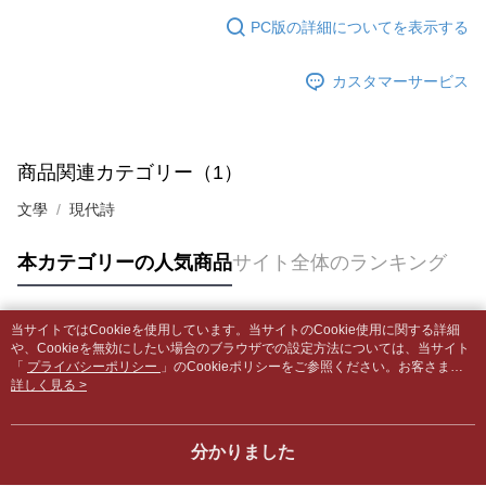
の場合は、AFTEE アプリプッシュ通知が届きます。
内容についての説明はいたしかねます。
5.商品受け取り時のお支払いは不要です。商品を確かめてから、SMSまた
配送毎にNT$65、NT$499以上で送料無料
PC版の詳細についてを表示する
はアプリの通知に従って、4大コンビニ、またはATM/オンラインバンキン
グでお支払いください。
付款後全家取貨
【支払い方法の説明】
カスタマーサービス
1. 分割払いの金額は電信請求書に統合されず、「OP Pay Later」は毎月の
配送毎にNT$65、NT$499以上で送料無料
代金納付期限は最短で 14 日以内ですので、ご注意ください。AFTEE アプ
締め日後に支払いリマインダーのSMSを送信します。
リをダウンロードして AFTEE 会員になるとお支払い期限を最長 45 日以内
2. SMSのリンクを通じて請求書を開いた後、「コンビニバーコード／台湾
7-11取貨付款【書籍"本數"8本以上，建議使用中華郵政宅配
まで延長できます。
大直営店舗／銀行振込／街口支払い／iPASS MONEY」などのチャネルで
包裹】
支払いを選択できます。
商品関連カテゴリー（1）
お支払期限は、ショップが請求した期日と、AFTEEで延長できる日数をも
配送毎にNT$65、NT$688以上で送料無料
とに計算されます。AFTEEで注文すると、商品を受け取るまで支払い期限
【注意事項】
文學
現代詩
を延長できますが、商品を期限内に受け取れない場合があります（例：予
1. 本サービスは「台湾大哥大株式会社」（以下「当社」といいます）によ
付款後7-11取貨
約商品や商品到着日が比較的遅い商品）。そのため、商品到着の有無に関
って提供され、ユーザーが取引時に本サービスを通じて商品やサービスを
わらず、AFTEEで指定された期限内にお支払いください。
配送毎にNT$65、NT$688以上で送料無料
本カテゴリーの人気商品
サイト全体のランキング
購入できるようにし、店舗が売買／分割払い売買の債権を当社に譲渡した
後、契約に基づいて当社の請求書で帳款を支払うことになります。
二、支払い限度額
中華郵政包裹
2. 「OP Pay Later」を利用する契約関係の目的から、店舗はあなたの個人
1.初回 AFTEEを ご利用の際に、認証結果及び当社の審査の結果に基づ
情報（名前、電話または住所を含む）を台湾大哥大に提供し、収集、処理
配送毎にNT$65、NT$688以上で送料無料
当サイトではCookieを使用しています。当サイトのCookie使用に関する詳細
き、限度額が設定されます。
人気タグ
および利用するために、当社があなた本人と分割請求書に必要な情報の確
や、Cookieを無効にしたい場合のブラウザでの設定方法については、当サイト
2.決済金額は最低NT$20です。
認、照合および修正を行います。
「
プライバシーポリシー
」のCookieポリシーをご参照ください。お客さま
中華郵政包裹(離島)
3.現在、台湾の会員のみご利用いただけます。
3. 完全なユーザーサービス規約については、以下のリンクを参照してくだ
が、当サイトを引き続き使用される場合、当社がサイト利用規約のCookieポリ
詳しく見る >
配送毎にNT$65、NT$688以上で送料無料
さい：
https://oppay.tw/userRule
シーに基づいてCookieを使用することに同意したものとみなします。
三、利用規約「AFTEE代金後払い」（以下当サービスという）はネットプ
ロテクションズ（以下 AFTEE という）が提供し、AFTEEが代金を徴収し
士林門市自取(書送達簡訊通知)
ます。当サービスご利用の際に提供しなければならない個人情報（注文者
分かりました
送料無料
の氏名、電話番号、受取人の氏名、電話番号、受取人住所を含むがこれに