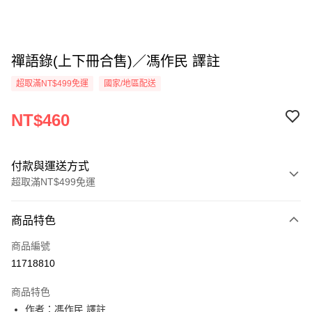
禪語錄(上下冊合售)／馮作民 譯註
超取滿NT$499免運
國家/地區配送
NT$460
付款與運送方式
超取滿NT$499免運
付款方式
商品特色
信用卡一次付款
商品編號
超商取貨付款
11718810
LINE Pay
商品特色
Apple Pay
作者：馮作民 譯註