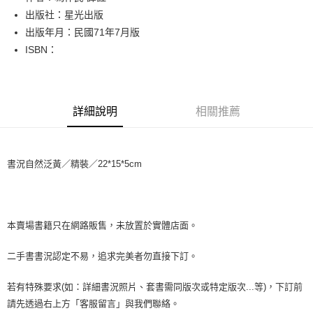
出版社：星光出版
街口支付
出版年月：民國71年7月版
悠遊付
ISBN：
Google Pay
全盈+PAY
詳細說明
相關推薦
大哥付你分期
相關說明
【大哥付你分期使用說明】
書況自然泛黃／精裝／22*15*5cm
AFTEE先享後付
1.本服務由台灣大哥大提供，台灣大哥大用戶可立即使用無須另外申請。
2.付款方式選擇「大哥付你分期」，訂單成立後會自動跳轉到大哥付的交易
相關說明
流程，驗證手機門號後，選擇欲分期的期數、繳款截止日，確認付款後即完
【關於「AFTEE先享後付」】
成交易。
ATM付款
AFTEE先享後付是「在收到商品之後才付款」的支付方式。 讓您購物簡單
3.實際核准額度、可分期數及費用金額請依後續交易確認頁面所載為準。
便利好安心！
本賣場書籍只在網路販售，未放置於實體店面。
4.訂單成立30分鐘內，如未前往確認交易或遇審核未通過，訂單將自動取
１．簡單：不需註冊會員、不需綁卡、不需儲值。
運送方式
消。如遇「轉專審核」未通過狀況，表示未達大哥付你分期系統評分，恕無
２．便利：只要手機號碼，簡訊認證，即可結帳。
二手書書況認定不易，追求完美者勿直接下訂。
法說明評估內容。
３．安心：先確認商品／服務後，再付款。
全家取貨付款【書籍"本數"8本以上，建議使用中華郵政宅配包
【繳款方式說明】
1.分期款項不併入電信帳單，「大哥付你分期」於每月結算日後寄送繳費提
裹】
若有特殊要求(如：詳細書況照片、套書需同版次或特定版次...等)，下訂前
【「AFTEE先享後付」結帳流程】
醒簡訊。
１．於結帳方式選擇「AFTEE先享後付」後，將跳轉至「AFTEE先享後付」
每筆NT$65，滿NT$499(含以上)免運費
請先透過右上方「客服留言」與我們聯絡。
2.透過簡訊連結打開帳單後，可選擇「超商條碼／台灣大直營門市／銀行轉
結帳頁面，進行簡訊認證並確認金額後，即可完成結帳。