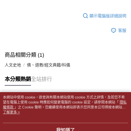
帳／街口支付／iPASS MONEY」等通路繳費。
２．訂單成立數日內，您將收到繳費通知簡訊。
付款後全家取貨
３．收到繳費通知簡訊後14天內，點擊此簡訊中的連結，可透過四大超商／
【注意事項】
每筆NT$65，滿NT$499(含以上)免運費
顯示電腦版詳細說明
ATM／網路銀行／等多元方式進行付款，方視為交易完成。
1.本服務係由「台灣大哥大股份有限公司」（以下簡稱本公司）所提供，讓
※ 請注意：結帳手續完成當下不需立刻繳費，但若您需要取消訂單，請聯絡
用戶於交易時，得透過本服務購買商品或服務，並由商店將買賣／分期付款
7-11取貨付款【書籍"本數"8本以上，建議使用中華郵政宅配
購買商品的店家。未經商家同意取消之訂單仍視為有效，需透過AFTEE先享
買賣價金債權讓與本公司後，依約使用本公司帳單繳交帳款。
客服
後付繳納相關費用。
包裹】
2.基於同意付款使用「大哥付你分期」之契約關係目的，商店將以您的個人
※ 交易是否成功請以「AFTEE先享後付 」之結帳頁面顯示為準，若有關於
資料（包含姓名、電話或地址）提供予台灣大哥大進項蒐集、處理及利用，
每筆NT$65，滿NT$688(含以上)免運費
是否繳費成功／繳費後需取消欲退款等相關疑問，請聯繫「AFTEE先享後付
由本公司與您本人進行分期帳單所需資料之確認、核對及更正。
客戶支援中心」
https://netprotections.freshdesk.com/support/home
3.完整用戶服務條款，請詳閱以下連結：
https://oppay.tw/userRule
付款後7-11取貨
商品相關分類 (1)
【注意事項】
每筆NT$65，滿NT$688(含以上)免運費
１．透過由恩沛科技股份有限公司提供之「AFTEE先享後付」服務完成之交
人文史地
佛、道教/經文典籍/科儀
易，需依本服務之必要範圍內提供個人資料，並將交易相關給付款項請求債
中華郵政包裹
權轉讓予恩沛科技股份有限公司。
每筆NT$65，滿NT$688(含以上)免運費
本分類熱銷
全站排行
２．關於個人資料處理事宜，請瀏覽以下網址：
https://aftee.tw/terms/#terms3
中華郵政包裹(離島)
３．未成年的使用者請事先徵得法定代理人或監護人之同意方可使用
「AFTEE先享後付」，若未經同意申辦者引起之損失，本公司不負相關責
每筆NT$65，滿NT$688(含以上)免運費
本網站中使用 cookie，欲查詢有關本網站使用 cookie 方式之詳情，及若您不希
任。
熱門標籤
望在電腦上使用 cookie 時應如何變更電腦的 cookie 設定，請參閱本網站「
隱私
４．使用「AFTEE先享後付」時，將依據個別帳號之用戶狀況，依本公司即
權條款
士林門市自取(書送達簡訊通知)
」之 Cookie 聲明。您繼續使用本網站即表示您同意本公司得按本網站使
時審查核予不同之上限額度；若仍有額度不足之情形，本公司將視審查結果
用條款之 Cookie 聲明使用 cookie。
了解更多 >
免運費
請求用戶進行身份認證。
５．嚴禁一人註冊多個帳號或使用他人資訊註冊。若發現惡意使用之情形，
中華郵政【國際航空包裹】*收件人請填寫本名
恩沛科技股份有限公司將有權停止該用戶之使用額度並採取法律行動。
查看運費
我知道了