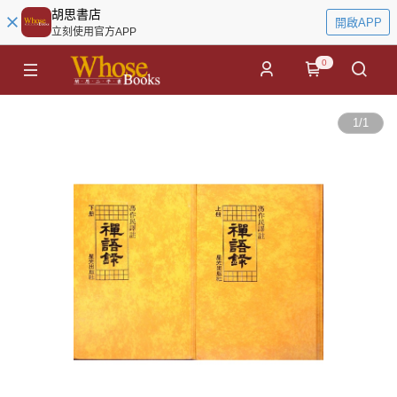
胡思書店
開啟APP
立刻使用官方APP
0
1
/
1