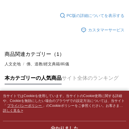
グでお支払いください。
付款後全家取貨
【支払い方法の説明】
1. 分割払いの金額は電信請求書に統合されず、「OP Pay Later」は毎月の
配送毎にNT$65、NT$499以上で送料無料
代金納付期限は最短で 14 日以内ですので、ご注意ください。AFTEE アプ
PC版の詳細についてを表示する
締め日後に支払いリマインダーのSMSを送信します。
リをダウンロードして AFTEE 会員になるとお支払い期限を最長 45 日以内
2. SMSのリンクを通じて請求書を開いた後、「コンビニバーコード／台湾
7-11取貨付款【書籍"本數"8本以上，建議使用中華郵政宅配
まで延長できます。
大直営店舗／銀行振込／街口支払い／iPASS MONEY」などのチャネルで
カスタマーサービス
包裹】
支払いを選択できます。
お支払期限は、ショップが請求した期日と、AFTEEで延長できる日数をも
配送毎にNT$65、NT$688以上で送料無料
とに計算されます。AFTEEで注文すると、商品を受け取るまで支払い期限
【注意事項】
を延長できますが、商品を期限内に受け取れない場合があります（例：予
1. 本サービスは「台湾大哥大株式会社」（以下「当社」といいます）によ
付款後7-11取貨
約商品や商品到着日が比較的遅い商品）。そのため、商品到着の有無に関
商品関連カテゴリー（1）
って提供され、ユーザーが取引時に本サービスを通じて商品やサービスを
わらず、AFTEEで指定された期限内にお支払いください。
配送毎にNT$65、NT$688以上で送料無料
購入できるようにし、店舗が売買／分割払い売買の債権を当社に譲渡した
人文史地
佛、道教/經文典籍/科儀
後、契約に基づいて当社の請求書で帳款を支払うことになります。
二、支払い限度額
中華郵政包裹
2. 「OP Pay Later」を利用する契約関係の目的から、店舗はあなたの個人
1.初回 AFTEEを ご利用の際に、認証結果及び当社の審査の結果に基づ
情報（名前、電話または住所を含む）を台湾大哥大に提供し、収集、処理
配送毎にNT$65、NT$688以上で送料無料
き、限度額が設定されます。
本カテゴリーの人気商品
サイト全体のランキング
および利用するために、当社があなた本人と分割請求書に必要な情報の確
2.決済金額は最低NT$20です。
認、照合および修正を行います。
中華郵政包裹(離島)
3.現在、台湾の会員のみご利用いただけます。
3. 完全なユーザーサービス規約については、以下のリンクを参照してくだ
配送毎にNT$65、NT$688以上で送料無料
さい：
https://oppay.tw/userRule
当サイトではCookieを使用しています。当サイトのCookie使用に関する詳細
三、利用規約「AFTEE代金後払い」（以下当サービスという）はネットプ
人気タグ
や、Cookieを無効にしたい場合のブラウザでの設定方法については、当サイト
ロテクションズ（以下 AFTEE という）が提供し、AFTEEが代金を徴収し
士林門市自取(書送達簡訊通知)
「
プライバシーポリシー
」のCookieポリシーをご参照ください。お客さま
ます。当サービスご利用の際に提供しなければならない個人情報（注文者
が、当サイトを引き続き使用される場合、当社がサイト利用規約のCookieポリ
詳しく見る >
送料無料
の氏名、電話番号、受取人の氏名、電話番号、受取人住所を含むがこれに
シーに基づいてCookieを使用することに同意したものとみなします。
限らない）は、AFTEEに渡され当サービスで必要な範囲内で利用されま
中華郵政【國際航空包裹】*收件人請填寫本名
送料を確認
す。AFTEEの個人情報の収集、処理、利用について、詳細はAFTEE公式ホ
分かりました
ームページの『個人情報の収集、処理及び利用に関する声明』をご参照く