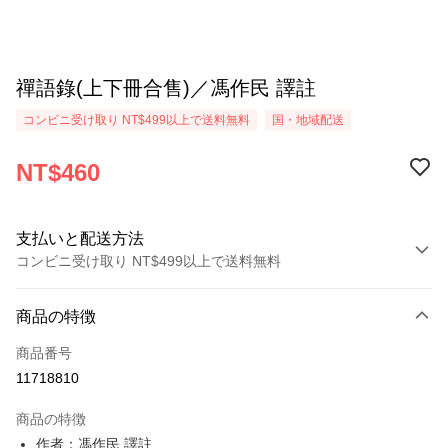
禪語錄(上下冊合售)／馮作民 譯註
コンビニ受け取り NT$499以上で送料無料
国・地域配送
NT$460
支払いと配送方法
コンビニ受け取り NT$499以上で送料無料
お支払い方法
商品の特徴
クレジットカード1回払い
商品番号
コンビニ店頭代金引換
11718810
LINE Pay
商品の特徴
Apple Pay
作者：馮作民 譯註