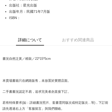
出版社：星光出版
JKOPAY
出版年月：民國71年7月版
Easy Wallet
ISBN：
Google Pay
Plus Pay
詳細について
おすすめ関連商品
OP Pay Later
説明
【OP Pay Later 使用説明】
書況自然泛黃／精裝／22*15*5cm
AFTEE代金後払い
1. 本サービスは台湾大哥大によって提供され、台湾大哥大のユーザーは追
加の申請なしで即時に利用可能です。
説明
2. 支払い方法で「OP Pay Later」を選択すると、注文が成立した後に自動
一、 AFTEE代金後払いについて
的に OP Pay Later の取引プロセスに移行し、携帯番号を確認後、分割払
ATM払い
1.お支払い方法でAFTEE代金後払いを選択すると、携帯電話認証ウィンド
いの回数や支払い期限を選択し、支払いを確認すると取引が完了します。
ウが表示されます。
本賣場書籍只在網路販售，未放置於實體店面。
3. 実際の承認額、分割回数および費用については、後続の取引確認ページ
2.SMSで認証してお支払い手続を進めてください。
配送方法
を基準とします。
3.注文するときのお支払いは不要です。商品はご指定の住所に配送されま
4. 注文成立後30分以内に確認取引を行わない場合や審査が通過しない場
二手書書況認定不易，追求完美者勿直接下訂。
す。
全家取貨付款【書籍"本數"8本以上，建議使用中華郵政宅配包
合、注文は自動的にキャンセルされます。「転専審査」に未通過の状況が
4.ご注文が完了すると、携帯に支払い通知のSMSが届きます。アプリ会員
発生した場合は、システムの評価基準に達していないことを意味し、評価
裹】
の場合は、AFTEE アプリプッシュ通知が届きます。
若有特殊要求(如：詳細書況照片、套書需同版次或特定版次...等)，下訂前
内容についての説明はいたしかねます。
5.商品受け取り時のお支払いは不要です。商品を確かめてから、SMSまた
配送毎にNT$65、NT$499以上で送料無料
請先透過右上方「客服留言」與我們聯絡。
はアプリの通知に従って、4大コンビニ、またはATM/オンラインバンキン