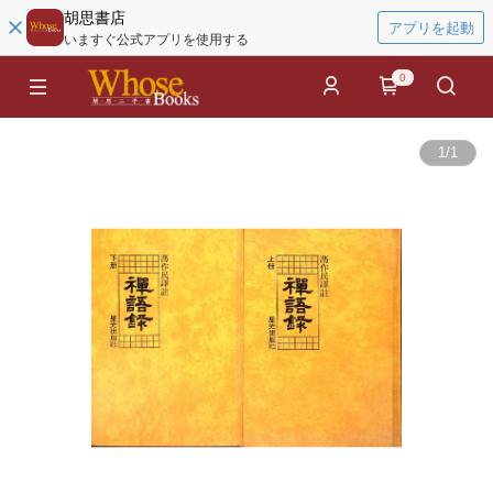
胡思書店
アプリを起動
いますぐ公式アプリを使用する
0
1
/
1