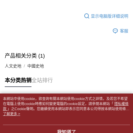
2. 通过短信链接打开账单后，可选择 “超商条码／台湾大直营门市／银行转
請留意繳費期限為 14 天。唯有下載 AFTEE App 成為 AFTEE 會員者方能享
付款後全家取貨
账／街口支付／iPASS MONEY”等通路缴费。
有最長 45 天內付款之服務。
每笔NT$65，满NT$499(含以上)免运费
显示电脑版详细说明
【注意事项】
繳費期限，為商家向您請款的時間，再加上使用AFTEE可延長的天數所計算
1. 本服务系由 “台湾大哥大股份有限公司”所提供，让用户于交易时，得通过
7-11取貨付款【書籍"本數"8本以上，建議使用中華郵政宅配
出。使用AFTEE下訂可以延長您收到商品前的繳費天數，但無法保證一定能
本服务购买商品或服务，并由商店将买卖／分期付款买卖价金债权让与本公
客服
夠在期限內收到商品(例如:預購商品或預計到貨時間較長者)。因此無論收到
包裹】
司后，依约使用本公司账单缴交账款。
商品與否，仍需要請您在AFTEE規定的時間內完成繳費。
2. 基于同意付款使用 “大哥付你分期”之契约关系目的，商店将以您的个人资
每笔NT$65，满NT$688(含以上)免运费
料（包含姓名、电话或地址）提供予台湾大哥大进项收集、处理及利用，由
二、付款限制
台湾大哥大与本人进行分期账单所需资料之确认、核对及更正。
付款後7-11取貨
1. 初次使用 AFTEE 時，將依認證結果及本公司審查結果，核予每個人不同
产品相关分类 (1)
3. 完整用户服务条款，请详阅以下链接：
https://oppay.tw/userRule
之上限額度
每笔NT$65，满NT$688(含以上)免运费
2. 結帳金額須大於NT$30
人文史地
中國史地
3. 目前僅支援台灣會員
中華郵政包裹
每笔NT$65，满NT$688(含以上)免运费
本分类热销
全站排行
三、聲明條款
「AFTEE先享後付」(下稱本服務)乃由恩沛科技股份有限公司(下稱 AFTEE )
中華郵政包裹(離島)
所提供，並由 AFTEE 向您收取款項。因使用本服務所須提供之個人資料(包
含但不限於訂購人姓名、電話，收件人姓名、電話、收件地址)，將交付予
每笔NT$65，满NT$688(含以上)免运费
本網站中使用cookie，欲查詢有關本網站使用cookie方式之詳情，及若您不希望
AFTEE 於本服務必要服務範圍內運用。關於 AFTEE 對於個人資料之蒐集、
热门标签
在電腦上使用cookie時應如何變更電腦的cookie設定，請參閱本網站「
隱私權條
處理、利用，詳參 AFTEE 官網之『個人資料蒐集、處理及利用告知聲明』
款
士林門市自取(書送達簡訊通知)
」之Cookie聲明。您繼續使用本網站即表示您同意本公司得按本網站使用條款
（
https://aftee.tw/privacypolicy/
）。
之Cookie聲明使用cookie。
了解更多 >
免运费
若款項超過繳費期限，將根據當次的金額加收年利率 16% 的逾期滯納金。
中華郵政【國際航空包裹】*收件人請填寫本名
未成年的使用者，請事先徵得法定代理人或監護人之同意方可使用
查看运费
我知道了