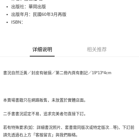
出版社：華岡出版
街口支付
出版年月：民國60年3月再版
悠遊付
ISBN：
Google Pay
Plus PAY
详细说明
相关推荐
大哥付你分期
相关说明
【大哥付你分期使用说明】
書況自然泛黃／封皮有破損／第二冊內頁有劃記／19*13*4cm
AFTEE先享后付
1. 本服务由台湾大哥大提供，电信用户可立即使用无须另外申请。（限个人
月租型门号，不开放公司户及预付卡使用）
相关说明
2. 付款方式选择 “大哥付你分期”，订单成立后会自动跳转到大哥付的交易流
一、關於 AFTEE先享後付
程，验证手机门号后，选择欲分期的期数、缴款截止日，确认付款后即完成
ATM付款
1. 於付款方式選擇AFTEE先享後付，將跳出AFTEE先享後付手機驗證視
交易。
窗。
本賣場書籍只在網路販售，未放置於實體店面。
3. 实际核准额度、可分期数及费用金额请依后续交易确认页面所载为准。
2. 進行簡訊驗證之後，即可完成結帳手續。
运送方式
4. 订单成立30分钟内，如未前往确认交易或遇审核未通过，订单将自动取
3. 訂單確認後不需事先繳費，商品會配送至您的指定地址。
二手書書況認定不易，追求完美者勿直接下訂。
消。如遇 “转专审核”未通过状况，表示未达系统评分，恕无法说明评估内
4. 下訂完成後，您的手機會收到一封繳費通知簡訊，APP會員則會收到
全家取貨付款【書籍"本數"8本以上，建議使用中華郵政宅配包
容。
AFTEE APP推播通知。
【缴款方式说明】
裹】
若有特殊要求(如：詳細書況照片、套書需同版次或特定版次...等)，下訂前
5. 收到商品當下無需繳費，確認無誤後，請再利用繳費通知簡訊或AFTEE
1. 分期款项不并入电信账单，“大哥付你分期”于每月结算日后寄送缴费提醒
APP於四大便利商店‧ATM/網銀等方式進行付款。
每笔NT$65，满NT$499(含以上)免运费
請先透過右上方「客服留言」與我們聯絡。
短信。