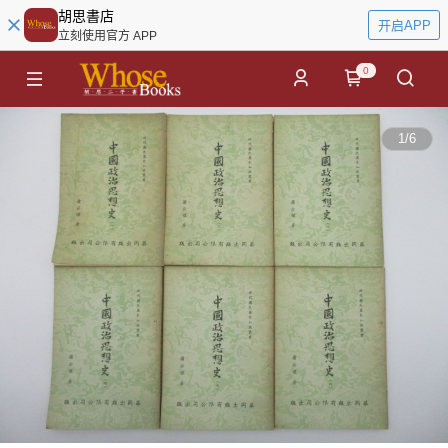
胡思書店
开启APP
立刻使用官方 APP
0
1
/
6