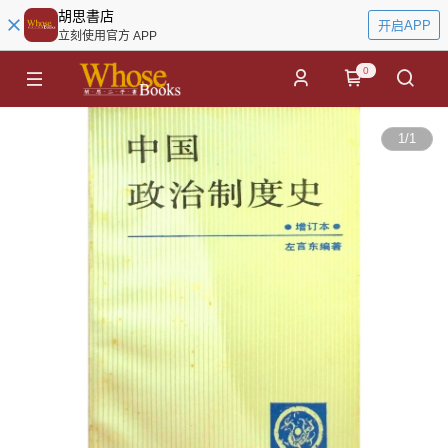
胡思書店
开启APP
立刻使用官方 APP
0
1
/
1