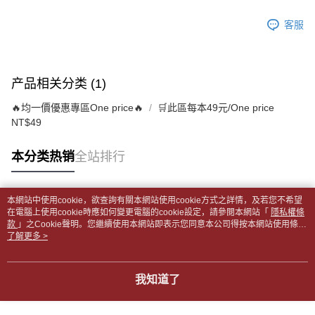
2. 通过短信链接打开账单后，可选择 “超商条码／台湾大直营门市／银行转
請留意繳費期限為 14 天。唯有下載 AFTEE App 成為 AFTEE 會員者方能享
付款後全家取貨
账／街口支付／iPASS MONEY”等通路缴费。
客服
有最長 45 天內付款之服務。
每笔NT$65，满NT$499(含以上)免运费
【注意事项】
繳費期限，為商家向您請款的時間，再加上使用AFTEE可延長的天數所計算
1. 本服务系由 “台湾大哥大股份有限公司”所提供，让用户于交易时，得通过
7-11取貨付款【書籍"本數"8本以上，建議使用中華郵政宅配
出。使用AFTEE下訂可以延長您收到商品前的繳費天數，但無法保證一定能
本服务购买商品或服务，并由商店将买卖／分期付款买卖价金债权让与本公
夠在期限內收到商品(例如:預購商品或預計到貨時間較長者)。因此無論收到
包裹】
产品相关分类 (1)
司后，依约使用本公司账单缴交账款。
商品與否，仍需要請您在AFTEE規定的時間內完成繳費。
2. 基于同意付款使用 “大哥付你分期”之契约关系目的，商店将以您的个人资
每笔NT$65，满NT$688(含以上)免运费
🔥均一價優惠專區One price🔥
🛒此區每本49元/One price
料（包含姓名、电话或地址）提供予台湾大哥大进项收集、处理及利用，由
二、付款限制
台湾大哥大与本人进行分期账单所需资料之确认、核对及更正。
NT$49
付款後7-11取貨
1. 初次使用 AFTEE 時，將依認證結果及本公司審查結果，核予每個人不同
3. 完整用户服务条款，请详阅以下链接：
https://oppay.tw/userRule
之上限額度
每笔NT$65，满NT$688(含以上)免运费
2. 結帳金額須大於NT$30
本分类热销
全站排行
3. 目前僅支援台灣會員
中華郵政包裹
每笔NT$65，满NT$688(含以上)免运费
三、聲明條款
本網站中使用cookie，欲查詢有關本網站使用cookie方式之詳情，及若您不希望
「AFTEE先享後付」(下稱本服務)乃由恩沛科技股份有限公司(下稱 AFTEE )
热门标签
在電腦上使用cookie時應如何變更電腦的cookie設定，請參閱本網站「
隱私權條
中華郵政包裹(離島)
所提供，並由 AFTEE 向您收取款項。因使用本服務所須提供之個人資料(包
款
」之Cookie聲明。您繼續使用本網站即表示您同意本公司得按本網站使用條款
含但不限於訂購人姓名、電話，收件人姓名、電話、收件地址)，將交付予
每笔NT$65，满NT$688(含以上)免运费
之Cookie聲明使用cookie。
了解更多 >
AFTEE 於本服務必要服務範圍內運用。關於 AFTEE 對於個人資料之蒐集、
處理、利用，詳參 AFTEE 官網之『個人資料蒐集、處理及利用告知聲明』
士林門市自取(書送達簡訊通知)
（
https://aftee.tw/privacypolicy/
）。
免运费
我知道了
若款項超過繳費期限，將根據當次的金額加收年利率 16% 的逾期滯納金。
中華郵政【國際航空包裹】*收件人請填寫本名
未成年的使用者，請事先徵得法定代理人或監護人之同意方可使用
查看运费