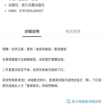
出版社：浙江古籍出版社
街口支付
ISBN：9787805180007
悠遊付
Google Pay
详细说明
相关推荐
Plus PAY
大哥付你分期
相关说明
簡體／自然泛黃／黃斑／後扉頁破損／書背皺褶
【大哥付你分期使用说明】
AFTEE先享后付
1. 本服务由台湾大哥大提供，电信用户可立即使用无须另外申请。（限个人
本賣場書籍只在網路販售，未放置於實體店面。
月租型门号，不开放公司户及预付卡使用）
相关说明
2. 付款方式选择 “大哥付你分期”，订单成立后会自动跳转到大哥付的交易流
一、關於 AFTEE先享後付
程，验证手机门号后，选择欲分期的期数、缴款截止日，确认付款后即完成
二手書書況認定不易，追求完美者勿直接下訂。
ATM付款
1. 於付款方式選擇AFTEE先享後付，將跳出AFTEE先享後付手機驗證視
交易。
窗。
3. 实际核准额度、可分期数及费用金额请依后续交易确认页面所载为准。
2. 進行簡訊驗證之後，即可完成結帳手續。
若有特殊要求(如：詳細書況照片、套書需同版次或特定版次...等)，下訂前
运送方式
4. 订单成立30分钟内，如未前往确认交易或遇审核未通过，订单将自动取
3. 訂單確認後不需事先繳費，商品會配送至您的指定地址。
請先透過右上方「客服留言」與我們聯絡。
消。如遇 “转专审核”未通过状况，表示未达系统评分，恕无法说明评估内
4. 下訂完成後，您的手機會收到一封繳費通知簡訊，APP會員則會收到
全家取貨付款【書籍"本數"8本以上，建議使用中華郵政宅配包
容。
AFTEE APP推播通知。
【缴款方式说明】
裹】
5. 收到商品當下無需繳費，確認無誤後，請再利用繳費通知簡訊或AFTEE
1. 分期款项不并入电信账单，“大哥付你分期”于每月结算日后寄送缴费提醒
APP於四大便利商店‧ATM/網銀等方式進行付款。
显示电脑版详细说明
每笔NT$65，满NT$499(含以上)免运费
短信。