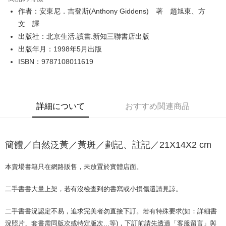
Apple Pay
作者：安東尼．吉登斯(Anthony Giddens) 著 趙旭東、方
文 譯
JKOPAY
出版社：北京生活.讀書.新知三聯書店出版
Easy Wallet
出版年月：1998年5月出版
ISBN：9787108011619
Google Pay
Plus Pay
OP Pay Later
詳細について
おすすめ関連商品
説明
【OP Pay Later 使用説明】
AFTEE代金後払い
1. 本サービスは台湾大哥大によって提供され、台湾大哥大のユーザーは追
加の申請なしで即時に利用可能です。
簡體／自然泛黃／黃斑／劃記、註記／21X14X2 cm
説明
2. 支払い方法で「OP Pay Later」を選択すると、注文が成立した後に自動
一、 AFTEE代金後払いについて
的に OP Pay Later の取引プロセスに移行し、携帯番号を確認後、分割払
ATM払い
1.お支払い方法でAFTEE代金後払いを選択すると、携帯電話認証ウィンド
本賣場書籍只在網路販售，未放置於實體店面。
いの回数や支払い期限を選択し、支払いを確認すると取引が完了します。
ウが表示されます。
3. 実際の承認額、分割回数および費用については、後続の取引確認ページ
2.SMSで認証してお支払い手続を進めてください。
配送方法
を基準とします。
二手書書大量上架，若有沒檢查到的書寫或小損傷還請見諒。
3.注文するときのお支払いは不要です。商品はご指定の住所に配送されま
4. 注文成立後30分以内に確認取引を行わない場合や審査が通過しない場
す。
全家取貨付款【書籍"本數"8本以上，建議使用中華郵政宅配包
合、注文は自動的にキャンセルされます。「転専審査」に未通過の状況が
4.ご注文が完了すると、携帯に支払い通知のSMSが届きます。アプリ会員
二手書書況認定不易，追求完美者勿直接下訂。若有特殊要求(如：詳細書
発生した場合は、システムの評価基準に達していないことを意味し、評価
裹】
の場合は、AFTEE アプリプッシュ通知が届きます。
況照片、套書需同版次或特定版次...等)，下訂前請先透過「客服留言」與
内容についての説明はいたしかねます。