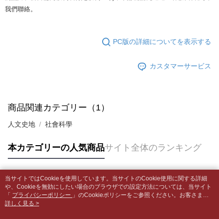
5.商品受け取り時のお支払いは不要です。商品を確かめてから、SMSまた
配送毎にNT$65、NT$499以上で送料無料
我們聯絡。
はアプリの通知に従って、4大コンビニ、またはATM/オンラインバンキン
グでお支払いください。
付款後全家取貨
【支払い方法の説明】
1. 分割払いの金額は電信請求書に統合されず、「OP Pay Later」は毎月の
配送毎にNT$65、NT$499以上で送料無料
代金納付期限は最短で 14 日以内ですので、ご注意ください。AFTEE アプ
PC版の詳細についてを表示する
締め日後に支払いリマインダーのSMSを送信します。
リをダウンロードして AFTEE 会員になるとお支払い期限を最長 45 日以内
2. SMSのリンクを通じて請求書を開いた後、「コンビニバーコード／台湾
7-11取貨付款【書籍"本數"8本以上，建議使用中華郵政宅配
まで延長できます。
大直営店舗／銀行振込／街口支払い／iPASS MONEY」などのチャネルで
包裹】
カスタマーサービス
支払いを選択できます。
お支払期限は、ショップが請求した期日と、AFTEEで延長できる日数をも
配送毎にNT$65、NT$688以上で送料無料
とに計算されます。AFTEEで注文すると、商品を受け取るまで支払い期限
【注意事項】
を延長できますが、商品を期限内に受け取れない場合があります（例：予
1. 本サービスは「台湾大哥大株式会社」（以下「当社」といいます）によ
付款後7-11取貨
約商品や商品到着日が比較的遅い商品）。そのため、商品到着の有無に関
って提供され、ユーザーが取引時に本サービスを通じて商品やサービスを
商品関連カテゴリー（1）
わらず、AFTEEで指定された期限内にお支払いください。
配送毎にNT$65、NT$688以上で送料無料
購入できるようにし、店舗が売買／分割払い売買の債権を当社に譲渡した
後、契約に基づいて当社の請求書で帳款を支払うことになります。
人文史地
社會科學
二、支払い限度額
中華郵政包裹
2. 「OP Pay Later」を利用する契約関係の目的から、店舗はあなたの個人
1.初回 AFTEEを ご利用の際に、認証結果及び当社の審査の結果に基づ
情報（名前、電話または住所を含む）を台湾大哥大に提供し、収集、処理
配送毎にNT$65、NT$688以上で送料無料
き、限度額が設定されます。
本カテゴリーの人気商品
サイト全体のランキング
および利用するために、当社があなた本人と分割請求書に必要な情報の確
2.決済金額は最低NT$20です。
認、照合および修正を行います。
中華郵政包裹(離島)
3.現在、台湾の会員のみご利用いただけます。
3. 完全なユーザーサービス規約については、以下のリンクを参照してくだ
配送毎にNT$65、NT$688以上で送料無料
さい：
https://oppay.tw/userRule
当サイトではCookieを使用しています。当サイトのCookie使用に関する詳細
三、利用規約「AFTEE代金後払い」（以下当サービスという）はネットプ
人気タグ
や、Cookieを無効にしたい場合のブラウザでの設定方法については、当サイト
ロテクションズ（以下 AFTEE という）が提供し、AFTEEが代金を徴収し
士林門市自取(書送達簡訊通知)
「
プライバシーポリシー
」のCookieポリシーをご参照ください。お客さま
ます。当サービスご利用の際に提供しなければならない個人情報（注文者
が、当サイトを引き続き使用される場合、当社がサイト利用規約のCookieポリ
詳しく見る >
送料無料
の氏名、電話番号、受取人の氏名、電話番号、受取人住所を含むがこれに
シーに基づいてCookieを使用することに同意したものとみなします。
限らない）は、AFTEEに渡され当サービスで必要な範囲内で利用されま