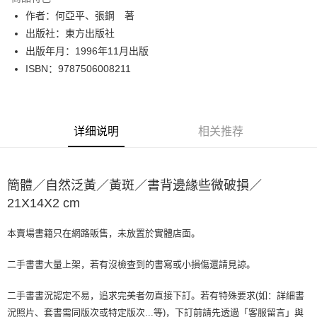
Apple Pay
作者：何亞平、張鋼 著
出版社：東方出版社
街口支付
出版年月：1996年11月出版
悠遊付
ISBN：9787506008211
Google Pay
Plus PAY
详细说明
相关推荐
大哥付你分期
相关说明
【大哥付你分期使用说明】
簡體／自然泛黃／黃斑／書背邊緣些微破損／
AFTEE先享后付
1. 本服务由台湾大哥大提供，电信用户可立即使用无须另外申请。（限个人
21X14X2 cm
月租型门号，不开放公司户及预付卡使用）
相关说明
2. 付款方式选择 “大哥付你分期”，订单成立后会自动跳转到大哥付的交易流
一、關於 AFTEE先享後付
程，验证手机门号后，选择欲分期的期数、缴款截止日，确认付款后即完成
ATM付款
1. 於付款方式選擇AFTEE先享後付，將跳出AFTEE先享後付手機驗證視
本賣場書籍只在網路販售，未放置於實體店面。
交易。
窗。
3. 实际核准额度、可分期数及费用金额请依后续交易确认页面所载为准。
2. 進行簡訊驗證之後，即可完成結帳手續。
二手書書大量上架，若有沒檢查到的書寫或小損傷還請見諒。
运送方式
4. 订单成立30分钟内，如未前往确认交易或遇审核未通过，订单将自动取
3. 訂單確認後不需事先繳費，商品會配送至您的指定地址。
消。如遇 “转专审核”未通过状况，表示未达系统评分，恕无法说明评估内
4. 下訂完成後，您的手機會收到一封繳費通知簡訊，APP會員則會收到
全家取貨付款【書籍"本數"8本以上，建議使用中華郵政宅配包
容。
二手書書況認定不易，追求完美者勿直接下訂。若有特殊要求(如：詳細書
AFTEE APP推播通知。
【缴款方式说明】
裹】
5. 收到商品當下無需繳費，確認無誤後，請再利用繳費通知簡訊或AFTEE
況照片、套書需同版次或特定版次...等)，下訂前請先透過「客服留言」與
1. 分期款项不并入电信账单，“大哥付你分期”于每月结算日后寄送缴费提醒