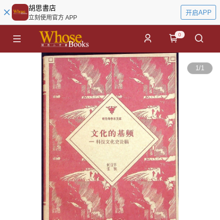
胡思書店
开启APP
立刻使用官方 APP
0
1
/
1