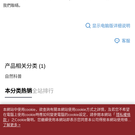
APP於四大便利商店‧ATM/網銀等方式進行付款。
每笔NT$65，满NT$499(含以上)免运费
短信。
我們聯絡。
2. 通过短信链接打开账单后，可选择 “超商条码／台湾大直营门市／银行转
請留意繳費期限為 14 天。唯有下載 AFTEE App 成為 AFTEE 會員者方能享
付款後全家取貨
账／街口支付／iPASS MONEY”等通路缴费。
有最長 45 天內付款之服務。
每笔NT$65，满NT$499(含以上)免运费
显示电脑版详细说明
【注意事项】
繳費期限，為商家向您請款的時間，再加上使用AFTEE可延長的天數所計算
1. 本服务系由 “台湾大哥大股份有限公司”所提供，让用户于交易时，得通过
7-11取貨付款【書籍"本數"8本以上，建議使用中華郵政宅配
出。使用AFTEE下訂可以延長您收到商品前的繳費天數，但無法保證一定能
本服务购买商品或服务，并由商店将买卖／分期付款买卖价金债权让与本公
夠在期限內收到商品(例如:預購商品或預計到貨時間較長者)。因此無論收到
客服
包裹】
司后，依约使用本公司账单缴交账款。
商品與否，仍需要請您在AFTEE規定的時間內完成繳費。
2. 基于同意付款使用 “大哥付你分期”之契约关系目的，商店将以您的个人资
每笔NT$65，满NT$688(含以上)免运费
料（包含姓名、电话或地址）提供予台湾大哥大进项收集、处理及利用，由
二、付款限制
台湾大哥大与本人进行分期账单所需资料之确认、核对及更正。
付款後7-11取貨
1. 初次使用 AFTEE 時，將依認證結果及本公司審查結果，核予每個人不同
3. 完整用户服务条款，请详阅以下链接：
https://oppay.tw/userRule
产品相关分类 (1)
之上限額度
每笔NT$65，满NT$688(含以上)免运费
2. 結帳金額須大於NT$30
自然科普
3. 目前僅支援台灣會員
中華郵政包裹
每笔NT$65，满NT$688(含以上)免运费
三、聲明條款
本分类热销
全站排行
「AFTEE先享後付」(下稱本服務)乃由恩沛科技股份有限公司(下稱 AFTEE )
中華郵政包裹(離島)
所提供，並由 AFTEE 向您收取款項。因使用本服務所須提供之個人資料(包
含但不限於訂購人姓名、電話，收件人姓名、電話、收件地址)，將交付予
每笔NT$65，满NT$688(含以上)免运费
本網站中使用cookie，欲查詢有關本網站使用cookie方式之詳情，及若您不希望
AFTEE 於本服務必要服務範圍內運用。關於 AFTEE 對於個人資料之蒐集、
热门标签
在電腦上使用cookie時應如何變更電腦的cookie設定，請參閱本網站「
隱私權條
處理、利用，詳參 AFTEE 官網之『個人資料蒐集、處理及利用告知聲明』
士林門市自取(書送達簡訊通知)
款
」之Cookie聲明。您繼續使用本網站即表示您同意本公司得按本網站使用條款
（
https://aftee.tw/privacypolicy/
）。
之Cookie聲明使用cookie。
了解更多 >
免运费
若款項超過繳費期限，將根據當次的金額加收年利率 16% 的逾期滯納金。