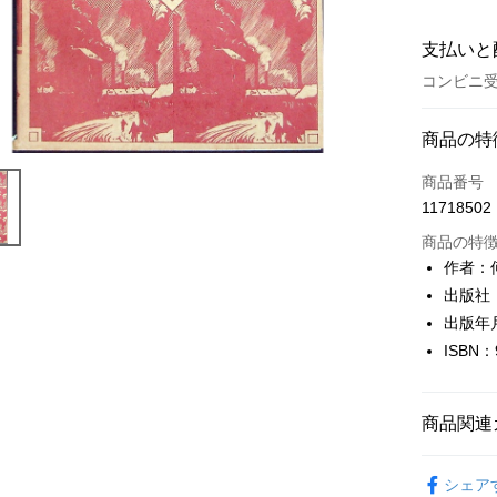
支払いと
コンビニ受
お支払い
商品の特
クレジット
商品番号
11718502
コンビニ
商品の特
LINE Pay
作者：
出版社
Apple Pay
出版年月
JKOPAY
ISBN：
Easy Walle
Google Pa
商品関連
Plus Pay
自然科普
シェア