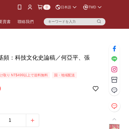
0
日本語
TWD
要賣書
聯絡我們
基頻：科技文化史論稿／何亞平、張
け取り NT$499以上で送料無料
国・地域配送
0