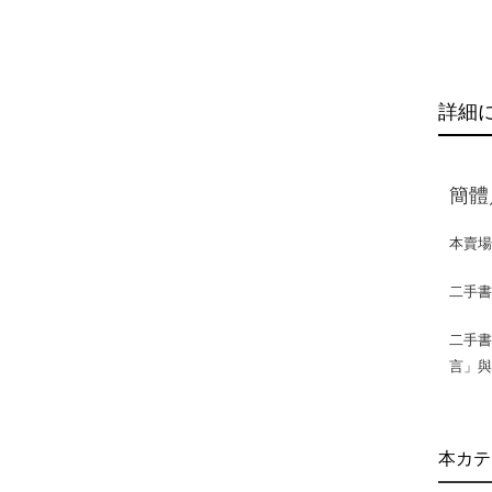
詳細
簡體
本賣
二手
二手書
言」
本カテ