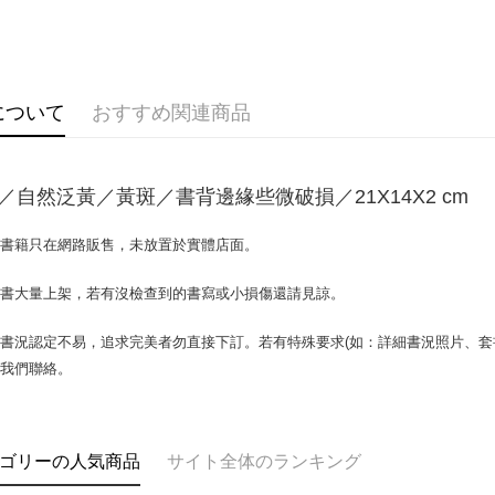
OP Pay La
説明
【OP Pay
AFTEE
1. 本サ
追加の申
説明
について
おすすめ関連商品
2. 支払い
一、 AF
ATM払い
動的に OP
1.お支払
払いの回
ドウが表
す。
2.SMS
／自然泛黃／黃斑／書背邊緣些微破損／21X14X2 cm
3. 実際
3.注文す
配送方法
ジを基準
す。
4. 注文
4.ご注文
場書籍只在網路販售，未放置於實體店面。
全家取貨付
合、注文
員の場合は
包裹】
が発生し
5.商品受
書書大量上架，若有沒檢查到的書寫或小損傷還請見諒。
評価内容
たはアプリ
配送毎にN
ングでお
書況認定不易，追求完美者勿直接下訂。若有特殊要求(如：詳細書況照片、套書
付款後全
【支払い
代金納付期
與我們聯絡。
配送毎にN
1. 分割払
プリをダウ
の締め日後
以内まで
2. SM
7-11取
湾大直営店
お支払期限
包裹】
で支払い
もとに計算
ゴリーの人気商品
サイト全体のランキング
配送毎にN
期限を延
【注意事