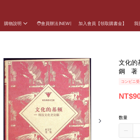
購物說明
🧑會員辦法∣NEW∣
加入會員【領取購書金】
我
文化的
鋼 著
コンビニ受
NT$9
数量