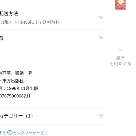
配送方法
け取り NT$499以上で送料無料
方法
徴
カード1回払い
履歴
店頭代金引換
を削除する
徴
何亞平、張鋼 著
：東方出版社
：1996年11月出版
9787506008211
t
y
カテゴリー（1）
する
カスタマーサービス