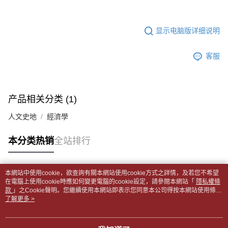
APP於四大便利商店‧ATM/網銀等方式進行付款。
每笔NT$65，满NT$499(含以上)免运费
短信。
2. 通过短信链接打开账单后，可选择 “超商条码／台湾大直营门市／银行转
請留意繳費期限為 14 天。唯有下載 AFTEE App 成為 AFTEE 會員者方能享
付款後全家取貨
账／街口支付／iPASS MONEY”等通路缴费。
显示电脑版详细说明
有最長 45 天內付款之服務。
每笔NT$65，满NT$499(含以上)免运费
【注意事项】
繳費期限，為商家向您請款的時間，再加上使用AFTEE可延長的天數所計算
1. 本服务系由 “台湾大哥大股份有限公司”所提供，让用户于交易时，得通过
客服
7-11取貨付款【書籍"本數"8本以上，建議使用中華郵政宅配
出。使用AFTEE下訂可以延長您收到商品前的繳費天數，但無法保證一定能
本服务购买商品或服务，并由商店将买卖／分期付款买卖价金债权让与本公
夠在期限內收到商品(例如:預購商品或預計到貨時間較長者)。因此無論收到
包裹】
司后，依约使用本公司账单缴交账款。
商品與否，仍需要請您在AFTEE規定的時間內完成繳費。
2. 基于同意付款使用 “大哥付你分期”之契约关系目的，商店将以您的个人资
每笔NT$65，满NT$688(含以上)免运费
料（包含姓名、电话或地址）提供予台湾大哥大进项收集、处理及利用，由
二、付款限制
产品相关分类 (1)
台湾大哥大与本人进行分期账单所需资料之确认、核对及更正。
付款後7-11取貨
1. 初次使用 AFTEE 時，將依認證結果及本公司審查結果，核予每個人不同
3. 完整用户服务条款，请详阅以下链接：
https://oppay.tw/userRule
之上限額度
人文史地
經濟學
每笔NT$65，满NT$688(含以上)免运费
2. 結帳金額須大於NT$30
3. 目前僅支援台灣會員
中華郵政包裹
本分类热销
全站排行
每笔NT$65，满NT$688(含以上)免运费
三、聲明條款
「AFTEE先享後付」(下稱本服務)乃由恩沛科技股份有限公司(下稱 AFTEE )
中華郵政包裹(離島)
所提供，並由 AFTEE 向您收取款項。因使用本服務所須提供之個人資料(包
本網站中使用cookie，欲查詢有關本網站使用cookie方式之詳情，及若您不希望
含但不限於訂購人姓名、電話，收件人姓名、電話、收件地址)，將交付予
热门标签
每笔NT$65，满NT$688(含以上)免运费
在電腦上使用cookie時應如何變更電腦的cookie設定，請參閱本網站「
隱私權條
AFTEE 於本服務必要服務範圍內運用。關於 AFTEE 對於個人資料之蒐集、
款
」之Cookie聲明。您繼續使用本網站即表示您同意本公司得按本網站使用條款
處理、利用，詳參 AFTEE 官網之『個人資料蒐集、處理及利用告知聲明』
之Cookie聲明使用cookie。
了解更多 >
士林門市自取(書送達簡訊通知)
（
https://aftee.tw/privacypolicy/
）。
免运费
若款項超過繳費期限，將根據當次的金額加收年利率 16% 的逾期滯納金。