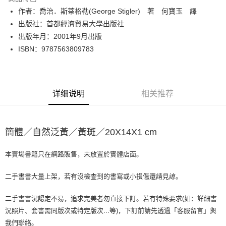
Apple Pay
作者：喬治．斯蒂格勒(George Stigler) 著 何寶玉 譯
出版社：首都經濟貿易大學出版社
街口支付
出版年月：2001年9月出版
悠遊付
ISBN：9787563809783
Google Pay
Plus PAY
详细说明
相关推荐
大哥付你分期
相关说明
【大哥付你分期使用说明】
簡體／自然泛黃／黃斑／20X14X1 cm
AFTEE先享后付
1. 本服务由台湾大哥大提供，电信用户可立即使用无须另外申请。（限个人
月租型门号，不开放公司户及预付卡使用）
相关说明
2. 付款方式选择 “大哥付你分期”，订单成立后会自动跳转到大哥付的交易流
本賣場書籍只在網路販售，未放置於實體店面。
一、關於 AFTEE先享後付
程，验证手机门号后，选择欲分期的期数、缴款截止日，确认付款后即完成
ATM付款
1. 於付款方式選擇AFTEE先享後付，將跳出AFTEE先享後付手機驗證視
交易。
窗。
二手書書大量上架，若有沒檢查到的書寫或小損傷還請見諒。
3. 实际核准额度、可分期数及费用金额请依后续交易确认页面所载为准。
2. 進行簡訊驗證之後，即可完成結帳手續。
运送方式
4. 订单成立30分钟内，如未前往确认交易或遇审核未通过，订单将自动取
3. 訂單確認後不需事先繳費，商品會配送至您的指定地址。
二手書書況認定不易，追求完美者勿直接下訂。若有特殊要求(如：詳細書
消。如遇 “转专审核”未通过状况，表示未达系统评分，恕无法说明评估内
4. 下訂完成後，您的手機會收到一封繳費通知簡訊，APP會員則會收到
全家取貨付款【書籍"本數"8本以上，建議使用中華郵政宅配包
容。
況照片、套書需同版次或特定版次...等)，下訂前請先透過「客服留言」與
AFTEE APP推播通知。
【缴款方式说明】
裹】
5. 收到商品當下無需繳費，確認無誤後，請再利用繳費通知簡訊或AFTEE
我們聯絡。
1. 分期款项不并入电信账单，“大哥付你分期”于每月结算日后寄送缴费提醒