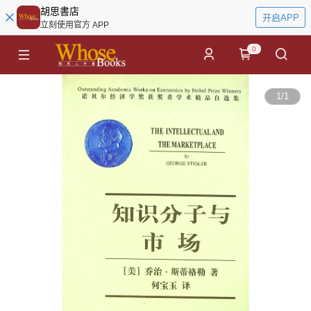
胡思書店
开启APP
立刻使用官方 APP
0
1
/
1