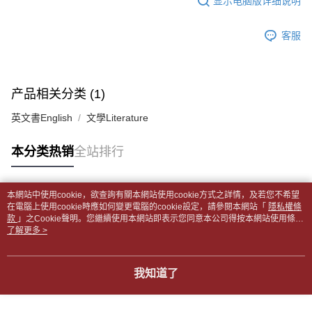
显示电脑版详细说明
2. 通过短信链接打开账单后，可选择 “超商条码／台湾大直营门市／银行转
請留意繳費期限為 14 天。唯有下載 AFTEE App 成為 AFTEE 會員者方能享
付款後全家取貨
账／街口支付／iPASS MONEY”等通路缴费。
有最長 45 天內付款之服務。
每笔NT$65，满NT$499(含以上)免运费
客服
【注意事项】
繳費期限，為商家向您請款的時間，再加上使用AFTEE可延長的天數所計算
1. 本服务系由 “台湾大哥大股份有限公司”所提供，让用户于交易时，得通过
7-11取貨付款【書籍"本數"8本以上，建議使用中華郵政宅配
出。使用AFTEE下訂可以延長您收到商品前的繳費天數，但無法保證一定能
本服务购买商品或服务，并由商店将买卖／分期付款买卖价金债权让与本公
夠在期限內收到商品(例如:預購商品或預計到貨時間較長者)。因此無論收到
包裹】
司后，依约使用本公司账单缴交账款。
商品與否，仍需要請您在AFTEE規定的時間內完成繳費。
产品相关分类 (1)
2. 基于同意付款使用 “大哥付你分期”之契约关系目的，商店将以您的个人资
每笔NT$65，满NT$688(含以上)免运费
料（包含姓名、电话或地址）提供予台湾大哥大进项收集、处理及利用，由
二、付款限制
英文書English
文學Literature
台湾大哥大与本人进行分期账单所需资料之确认、核对及更正。
付款後7-11取貨
1. 初次使用 AFTEE 時，將依認證結果及本公司審查結果，核予每個人不同
3. 完整用户服务条款，请详阅以下链接：
https://oppay.tw/userRule
之上限額度
每笔NT$65，满NT$688(含以上)免运费
本分类热销
全站排行
2. 結帳金額須大於NT$30
3. 目前僅支援台灣會員
中華郵政包裹
每笔NT$65，满NT$688(含以上)免运费
三、聲明條款
本網站中使用cookie，欲查詢有關本網站使用cookie方式之詳情，及若您不希望
「AFTEE先享後付」(下稱本服務)乃由恩沛科技股份有限公司(下稱 AFTEE )
热门标签
在電腦上使用cookie時應如何變更電腦的cookie設定，請參閱本網站「
隱私權條
中華郵政包裹(離島)
所提供，並由 AFTEE 向您收取款項。因使用本服務所須提供之個人資料(包
款
」之Cookie聲明。您繼續使用本網站即表示您同意本公司得按本網站使用條款
含但不限於訂購人姓名、電話，收件人姓名、電話、收件地址)，將交付予
每笔NT$65，满NT$688(含以上)免运费
之Cookie聲明使用cookie。
了解更多 >
AFTEE 於本服務必要服務範圍內運用。關於 AFTEE 對於個人資料之蒐集、
處理、利用，詳參 AFTEE 官網之『個人資料蒐集、處理及利用告知聲明』
士林門市自取(書送達簡訊通知)
（
https://aftee.tw/privacypolicy/
）。
我知道了
免运费
若款項超過繳費期限，將根據當次的金額加收年利率 16% 的逾期滯納金。
中華郵政【國際航空包裹】*收件人請填寫本名
未成年的使用者，請事先徵得法定代理人或監護人之同意方可使用
查看运费