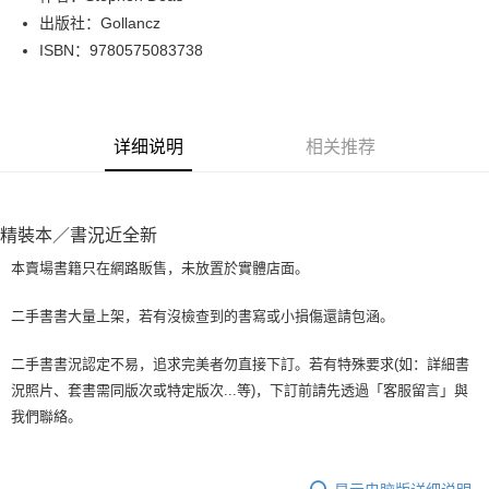
出版社：Gollancz
街口支付
ISBN：9780575083738
悠遊付
Google Pay
详细说明
相关推荐
Plus PAY
大哥付你分期
相关说明
精裝本／書況近全新
【大哥付你分期使用说明】
AFTEE先享后付
1. 本服务由台湾大哥大提供，电信用户可立即使用无须另外申请。（限个人
本賣場書籍只在網路販售，未放置於實體店面。
月租型门号，不开放公司户及预付卡使用）
相关说明
2. 付款方式选择 “大哥付你分期”，订单成立后会自动跳转到大哥付的交易流
一、關於 AFTEE先享後付
二手書書大量上架，若有沒檢查到的書寫或小損傷還請包涵。
程，验证手机门号后，选择欲分期的期数、缴款截止日，确认付款后即完成
ATM付款
1. 於付款方式選擇AFTEE先享後付，將跳出AFTEE先享後付手機驗證視
交易。
窗。
3. 实际核准额度、可分期数及费用金额请依后续交易确认页面所载为准。
二手書書況認定不易，追求完美者勿直接下訂。若有特殊要求(如：詳細書
2. 進行簡訊驗證之後，即可完成結帳手續。
运送方式
4. 订单成立30分钟内，如未前往确认交易或遇审核未通过，订单将自动取
況照片、套書需同版次或特定版次...等)，下訂前請先透過「客服留言」與
3. 訂單確認後不需事先繳費，商品會配送至您的指定地址。
消。如遇 “转专审核”未通过状况，表示未达系统评分，恕无法说明评估内
4. 下訂完成後，您的手機會收到一封繳費通知簡訊，APP會員則會收到
我們聯絡。
全家取貨付款【書籍"本數"8本以上，建議使用中華郵政宅配包
容。
AFTEE APP推播通知。
【缴款方式说明】
裹】
5. 收到商品當下無需繳費，確認無誤後，請再利用繳費通知簡訊或AFTEE
1. 分期款项不并入电信账单，“大哥付你分期”于每月结算日后寄送缴费提醒
APP於四大便利商店‧ATM/網銀等方式進行付款。
每笔NT$65，满NT$499(含以上)免运费
短信。