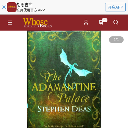
胡思書店
开启APP
立刻使用官方 APP
0
1
/
1